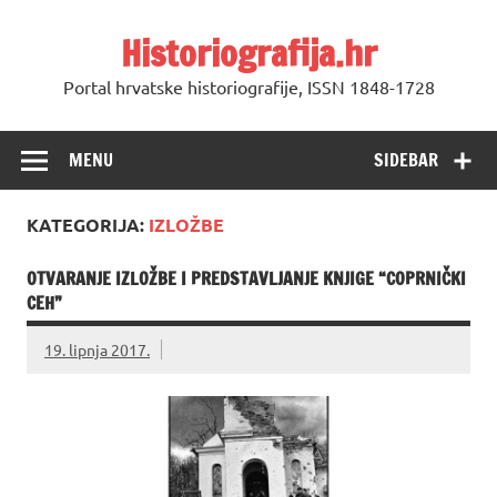
Skip
to
Historiografija.hr
content
Portal hrvatske historiografije, ISSN 1848-1728
MENU
SIDEBAR
KATEGORIJA:
IZLOŽBE
OTVARANJE IZLOŽBE I PREDSTAVLJANJE KNJIGE “COPRNIČKI
CEH”
19. lipnja 2017.