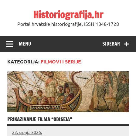
Skip
to
Historiografija.hr
content
Portal hrvatske historiografije, ISSN 1848-1728
MENU
SIDEBAR
KATEGORIJA:
FILMOVI I SERIJE
PRIKAZIVANJE FILMA “ODISEJA”
22. srpnja 2026.