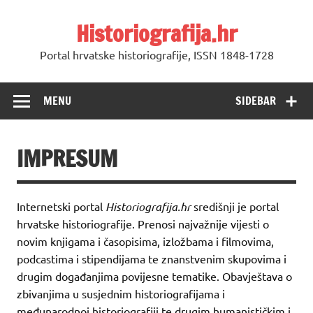
Skip
to
Historiografija.hr
content
Portal hrvatske historiografije, ISSN 1848-1728
MENU
SIDEBAR
IMPRESUM
Internetski portal
Historiografija.hr
središnji je portal
hrvatske historiografije. Prenosi najvažnije vijesti o
novim knjigama i časopisima, izložbama i filmovima,
podcastima i stipendijama te znanstvenim skupovima i
drugim događanjima povijesne tematike. Obavještava o
zbivanjima u susjednim historiografijama i
međunarodnoj historiografiji te drugim humanističkim i