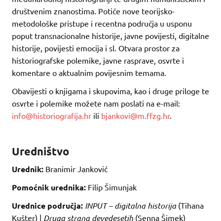
društvenim znanostima. Potiče nove teorijsko-
metodološke pristupe i recentna područja u usponu
poput transnacionalne historije, javne povijesti, digitalne
historije, povijesti emocija i sl. Otvara prostor za
historiografske polemike, javne rasprave, osvrte i
komentare o aktualnim povijesnim temama.
Obavijesti o knjigama i skupovima, kao i druge priloge te
osvrte i polemike možete nam poslati na e-mail:
info@historiografija.hr
ili
bjankovi@m.ffzg.hr
.
Uredništvo
Urednik:
Branimir Janković
Pomoćnik urednika:
Filip Šimunjak
Urednice područja:
INPUT – digitalna historija
(Tihana
Kušter) |
Druga strana devedesetih
(Senna Šimek)