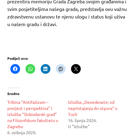
prezentira memoriju Grada Zagreba svojim građanima i
svim posjetiteljima našega grada, predstavlja ovu važnu
zdravstvenu ustanovu te njenu ulogu i status koji uživa
u našem gradu i državi.
Podijeli ovo:
Srodno
Tribina “Antifašizam –
Izložba „Devedesete: od
povijest i perspektiva” i
nepristajanja do otpora“ u
izložba “Slobodarski grad”
Tuzli
na Filozofskom fakultetu u
16. lipnja 2026.
Zagrebu
U "Izložbe"
6. svibnja 2026.