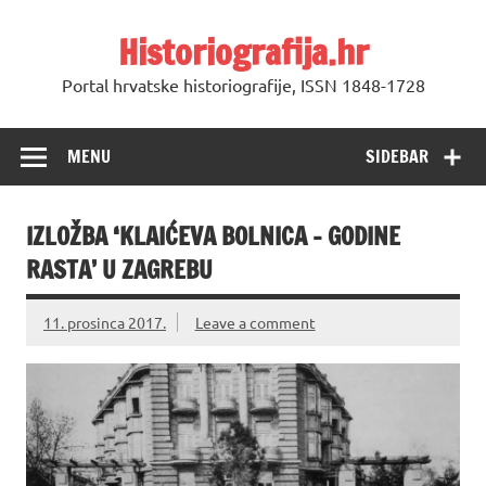
Skip
to
Historiografija.hr
content
Portal hrvatske historiografije, ISSN 1848-1728
MENU
SIDEBAR
IZLOŽBA ‘KLAIĆEVA BOLNICA – GODINE
RASTA’ U ZAGREBU
11. prosinca 2017.
Leave a comment