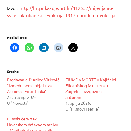
Izvor:
http://hrtprikazuje.hrt.hr/412557/mijenjamo-
svijet-oktobarska-revolucija-1917-narodna-revolucija
Podijeli ovo:
Srodno
Predavanje Đurđice Vitković
FIUME o MORTE u Knjižnici
“Između pera i objektiva:
Filozofskog fakulteta u
Zagorka i Foto Tonka”
Zagrebu i razgovor s
23. travnja 2026.
autorom
U "Novosti"
1. lipnja 2026.
U "Filmovi i serije"
Filmski četvrtak u
Hrvatskom državnom arhivu
– Vladimir Nazor: pjesnik