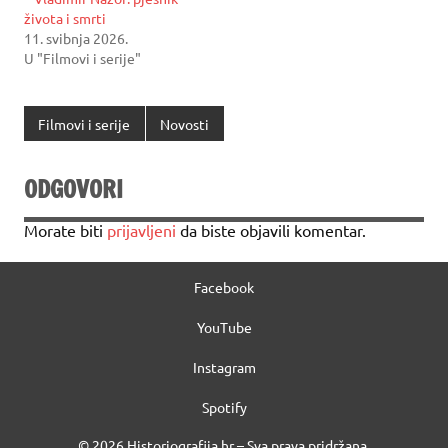
života i smrti
11. svibnja 2026.
U "Filmovi i serije"
Filmovi i serije
Novosti
ODGOVORI
Morate biti
prijavljeni
da biste objavili komentar.
Facebook
YouTube
Instagram
Spotify
© 2026 Historiografija.hr – Sva prava pridržana.