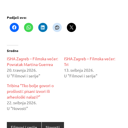
Podijeli ovo:
Srodno
ISHA Zagreb – Filmska večer:
ISHA Zagreb – Filmska večer:
Povratak Martina Guerrea
Tri
20. travnja 2026.
13. svibnja 2026.
U "Filmovi i serije"
U "Filmovi i serije"
Tribina “Tko bolje govori o
prošlosti: pisani izvori ili
arheološki nalazi?”
22. svibnja 2026.
U "Novosti"
Filmovi i serije
Novosti