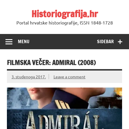
Skip
to
Historiografija.hr
content
Portal hrvatske historiografije, ISSN 1848-1728
MENU
SIDEBAR
FILMSKA VEČER: ADMIRAL (2008)
3. studenoga 2017.
Leave a comment