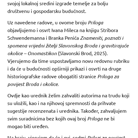
svojoj lokalnoj sredini izgrade temelje za bolju
društvenu i gospodarsku budućnost.
Uz navedene radove, u ovome broju
Priloga
objavljujemo i osvrt Ivana Mileca na knjigu Stribora
Schwendemanna i Branka Penića
Znameniti, poznati i
spomena vrijedni žitelji Slavonskog Broda i gravitirajuće
okolice – Onomastikon
(Slavonski Brod, 2025).
Vjerujemo da time uspostavljamo novu redovnu rubriku
i da će u budućnosti opširniji prikazi i osvrti na druge
historiografske radove obogatiti stranice
Priloga za
povijest Broda i okolice
.
Ovdje kao urednik želim zahvaliti autorima na trudu koji
su uložili, kao i na njihovoj spremnosti da prihvate
sugestije recenzenata i urednika. Također, zahvaljujem
svim suradnicima bez kojih ovaj broj
Priloga
ne bi
mogao biti uređen.
Na kraju, vjerujem da će i ovi, sedmi
Prilozi za povijest