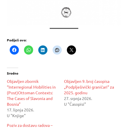
Podijeli ovo:
Srodno
Objavljen zbornik
Objavljen 9. broj časopisa
“Interregional Mobilities in
„Podplješivički graničari“ za
(Post)Ottoman Contexts:
2025. godinu
The Cases of Slavonia and
27. srpnja 2026.
Bosnia”
U "Časopisi"
17. lipnja 2026.
U "Knjige"
Poziv za dostavu radova –