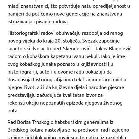
mladi znanstvenici, što potvrđuje našu opredijeljenost u
namjeri da potičemo nove generacije na znanstvena
istraživanja i pisanje radova.
Historiografski radovi obuhvaćaju razdoblja od ranog
novog vijeka do kraja 20. stoljeća. Svezak započinje
suautorski dvojac Robert Skenderović – Jakov Blagojević
radom o kobaškom kapetanu Ivanu Sekuli. Iako je ime
ovog kobaškog junaka poznato u književnosti i u
historiografiji, autori u ovome radu pokazuju da
dosadašnja historiografija ima tek fragmentarni uvid u
njegov život, ali i da književna djela i narodne pjesme
predstavljaju začuđujuće kvalitetan izvor za
rekonstrukciju nepoznatih epizoda njegova životnog
puta.
Rad Borisa Trnskog o habsburškim generalima iz
Brodskog kotara nastavlja se na prethodni rad i zajedno
s njime čini blok vojno-povijesne tematike iz razdoblja