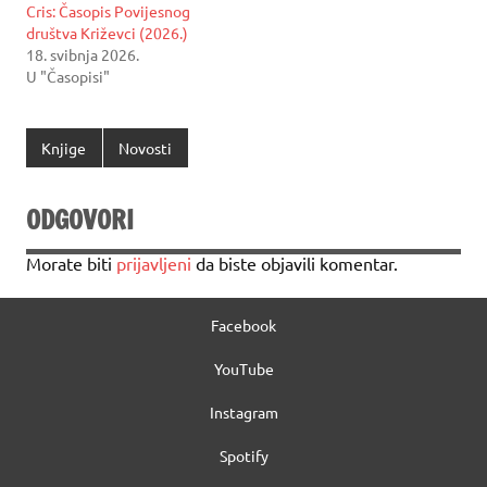
Cris: Časopis Povijesnog
društva Križevci (2026.)
18. svibnja 2026.
U "Časopisi"
Knjige
Novosti
ODGOVORI
Morate biti
prijavljeni
da biste objavili komentar.
Facebook
YouTube
Instagram
Spotify