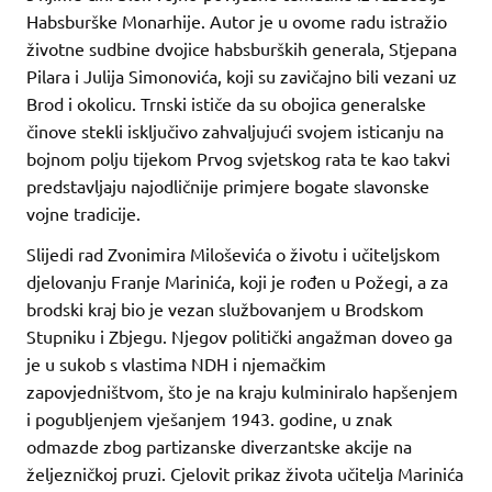
Habsburške Monarhije. Autor je u ovome radu istražio
životne sudbine dvojice habsburških generala, Stjepana
Pilara i Julija Simonovića, koji su zavičajno bili vezani uz
Brod i okolicu. Trnski ističe da su obojica generalske
činove stekli isključivo zahvaljujući svojem isticanju na
bojnom polju tijekom Prvog svjetskog rata te kao takvi
predstavljaju najodličnije primjere bogate slavonske
vojne tradicije.
Slijedi rad Zvonimira Miloševića o životu i učiteljskom
djelovanju Franje Marinića, koji je rođen u Požegi, a za
brodski kraj bio je vezan službovanjem u Brodskom
Stupniku i Zbjegu. Njegov politički angažman doveo ga
je u sukob s vlastima NDH i njemačkim
zapovjedništvom, što je na kraju kulminiralo hapšenjem
i pogubljenjem vješanjem 1943. godine, u znak
odmazde zbog partizanske diverzantske akcije na
željezničkoj pruzi. Cjelovit prikaz života učitelja Marinića