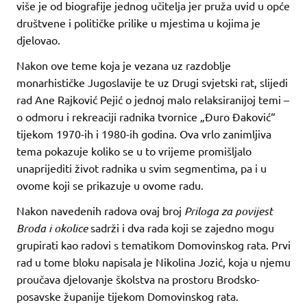
više je od biografije jednog učitelja jer pruža uvid u opće
društvene i političke prilike u mjestima u kojima je
djelovao.
Nakon ove teme koja je vezana uz razdoblje
monarhističke Jugoslavije te uz Drugi svjetski rat, slijedi
rad Ane Rajković Pejić o jednoj malo relaksiranijoj temi –
o odmoru i rekreaciji radnika tvornice „Đuro Đaković“
tijekom 1970-ih i 1980-ih godina. Ova vrlo zanimljiva
tema pokazuje koliko se u to vrijeme promišljalo
unaprijediti život radnika u svim segmentima, pa i u
ovome koji se prikazuje u ovome radu.
Nakon navedenih radova ovaj broj
Priloga za povijest
Broda i okolice
sadrži i dva rada koji se zajedno mogu
grupirati kao radovi s tematikom Domovinskog rata. Prvi
rad u tome bloku napisala je Nikolina Jozić, koja u njemu
proučava djelovanje školstva na prostoru Brodsko-
posavske županije tijekom Domovinskog rata.