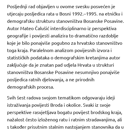
Posljednji rad objavljen u ovome svesku posvećen je
utjecaju posljedica rata u Bosni 1992.–1995. na etničku i
demografsku strukturu stanovništva Bosanske Posavine.
Autor Mateo Čalušić interdisciplinarno iz perspektiva
geografije i povijesti analizira to dramatično razdoblje
koje je bilo ponajviše pogubno za hrvatsko stanovništvo
toga kraja. Paralelnom analizom povijesnih izvora i
statističkih podataka o demografskim kretanjima autor
zaključuje da je znatan pad udjela Hrvata u strukturi
stanovništva Bosanske Posavine nesumnjivo ponajviše
posljedica ratnih djelovanja, a ne prirodnih
demografskih procesa.
Svih šest radova svojom tematikom odgovaraju ideji
istraživanja povijesti Broda i okolice. Svaki iz svoje
perspektive rasvjetljava bogatu povijest brodskog kraja,
nažalost često izloženog ratu i ratnim stradavanjima, ali
s također prisutnim stalnim nastojanjem stanovnika da u