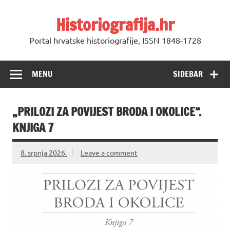
Skip
to
Historiografija.hr
content
Portal hrvatske historiografije, ISSN 1848-1728
MENU
SIDEBAR
„PRILOZI ZA POVIJEST BRODA I OKOLICE“.
KNJIGA 7
8. srpnja 2026.
Leave a comment