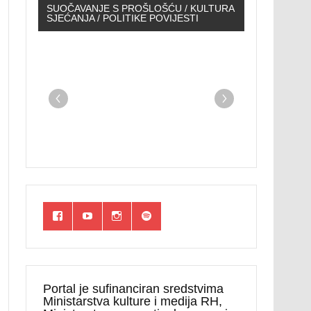
SUOČAVANJE S PROŠLOŠĆU / KULTURA
SJEĆANJA / POLITIKE POVIJESTI
Portal je sufinanciran sredstvima
Ministarstva kulture i medija RH,