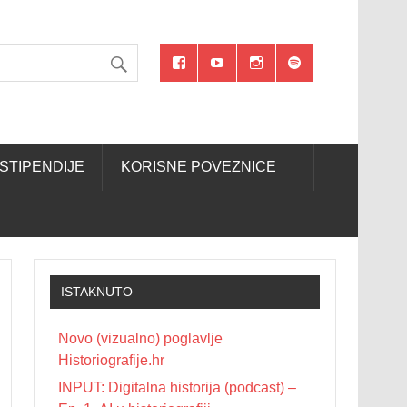
STIPENDIJE
KORISNE POVEZNICE
ISTAKNUTO
Novo (vizualno) poglavlje
Historiografije.hr
INPUT: Digitalna historija (podcast) –