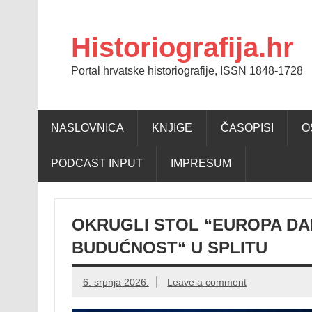
Skip
to
content
Historiografija.hr
Portal hrvatske historiografije, ISSN 1848-1728
NASLOVNICA
KNJIGE
ČASOPISI
O
PODCAST INPUT
IMPRESUM
OKRUGLI STOL “EUROPA DANA
BUDUĆNOST“ U SPLITU
6. srpnja 2026.
Leave a comment