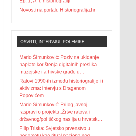
Ep. 1, AI u historiografiji
Novosti na portalu Historiografija.hr
OSVRTI, INTERVJUI, POLEMIKE
Mario Šimunković: Poziv na ukidanje
naplate korištenja digitalnih preslika
muzejske i arhivske građe u
nekomercijalne svrhe
Ratovi 1990-ih između historiografije i i
aktivizma: intervju s Draganom
Popovićem
Mario Šimunković: Prilog javnoj
raspravi o projektu „Žrtve ratova i
državnog/političkog nasilja u hrvatskoj
povijesti 20. stoljeća“
Filip Triska: Svjetsko prvenstvo u
nogometu kao ritual nacionalnog