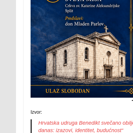
Izvor:
Hrvatska udruga Benedikt svečano obilj
danas: izazovi, identitet, budućnost“