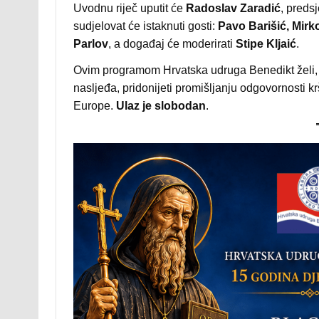
Uvodnu riječ uputit će
Radoslav Zaradić
, preds
sudjelovat će istaknuti gosti:
Pavo Barišić, Mirk
Parlov
, a događaj će moderirati
Stipe Kljaić
.
Ovim programom Hrvatska udruga Benedikt želi, n
nasljeđa, pridonijeti promišljanju odgovornosti k
Europe.
Ulaz je slobodan
.