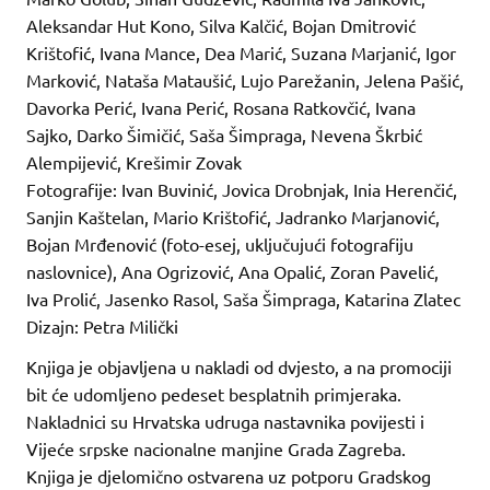
Aleksandar Hut Kono, Silva Kalčić, Bojan Dmitrović
Krištofić, Ivana Mance, Dea Marić, Suzana Marjanić, Igor
Marković, Nataša Mataušić, Lujo Parežanin, Jelena Pašić,
Davorka Perić, Ivana Perić, Rosana Ratkovčić, Ivana
Sajko, Darko Šimičić, Saša Šimpraga, Nevena Škrbić
Alempijević, Krešimir Zovak
Fotografije: Ivan Buvinić, Jovica Drobnjak, Inia Herenčić,
Sanjin Kaštelan, Mario Krištofić, Jadranko Marjanović,
Bojan Mrđenović (foto-esej, uključujući fotografiju
naslovnice), Ana Ogrizović, Ana Opalić, Zoran Pavelić,
Iva Prolić, Jasenko Rasol, Saša Šimpraga, Katarina Zlatec
Dizajn: Petra Milički
Knjiga je objavljena u nakladi od dvjesto, a na promociji
bit će udomljeno pedeset besplatnih primjeraka.
Nakladnici su Hrvatska udruga nastavnika povijesti i
Vijeće srpske nacionalne manjine Grada Zagreba.
Knjiga je djelomično ostvarena uz potporu Gradskog