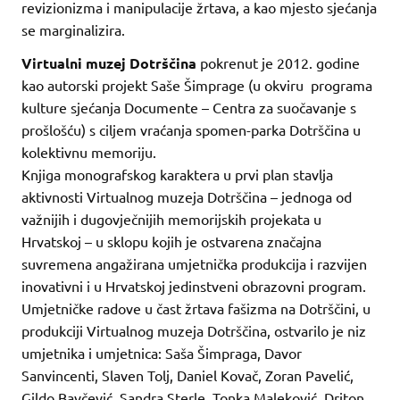
revizionizma i manipulacije žrtava, a kao mjesto sjećanja
se marginalizira.
Virtualni muzej Dotrščina
pokrenut je 2012. godine
kao autorski projekt Saše Šimprage (u okviru programa
kulture sjećanja Documente – Centra za suočavanje s
prošlošću) s ciljem vraćanja spomen-parka Dotrščina u
kolektivnu memoriju.
Knjiga monografskog karaktera u prvi plan stavlja
aktivnosti Virtualnog muzeja Dotrščina – jednoga od
važnijih i dugovječnijih memorijskih projekata u
Hrvatskoj – u sklopu kojih je ostvarena značajna
suvremena angažirana umjetnička produkcija i razvijen
inovativni i u Hrvatskoj jedinstveni obrazovni program.
Umjetničke radove u čast žrtava fašizma na Dotrščini, u
produkciji Virtualnog muzeja Dotrščina, ostvarilo je niz
umjetnika i umjetnica: Saša Šimpraga, Davor
Sanvincenti, Slaven Tolj, Daniel Kovač, Zoran Pavelić,
Gildo Bavčević, Sandra Sterle, Tonka Maleković, Driton