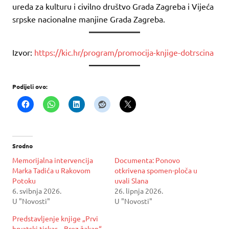
ureda za kulturu i civilno društvo Grada Zagreba i Vijeća
srpske nacionalne manjine Grada Zagreba.
Izvor:
https://kic.hr/program/promocija-knjige-dotrscina
Podijeli ovo:
Srodno
Memorijalna intervencija
Documenta: Ponovo
Marka Tadića u Rakovom
otkrivena spomen-ploča u
Potoku
uvali Slana
6. svibnja 2026.
26. lipnja 2026.
U "Novosti"
U "Novosti"
Predstavljenje knjige „Prvi
hrvatski tiskar – Broz žakan“