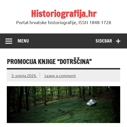
Skip
to
Historiografija.hr
content
Portal hrvatske historiografije, ISSN 1848-1728
MENU
SIDEBAR
PROMOCIJA KNJIGE “DOTRŠČINA”
3. srpnja 2026.
Leave a comment