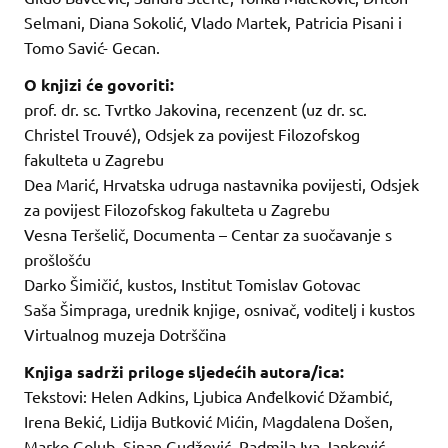
Selmani, Diana Sokolić, Vlado Martek, Patricia Pisani i
Tomo Savić- Gecan.
O knjizi će govoriti:
prof. dr. sc. Tvrtko Jakovina, recenzent (uz dr. sc.
Christel Trouvé), Odsjek za povijest Filozofskog
fakulteta u Zagrebu
Dea Marić, Hrvatska udruga nastavnika povijesti, Odsjek
za povijest Filozofskog fakulteta u Zagrebu
Vesna Teršelič, Documenta – Centar za suočavanje s
prošlošću
Darko Šimičić, kustos, Institut Tomislav Gotovac
Saša Šimpraga, urednik knjige, osnivač, voditelj i kustos
Virtualnog muzeja Dotrščina
Knjiga sadrži priloge sljedećih autora/ica:
Tekstovi: Helen Adkins, Ljubica Anđelković Džambić,
Irena Bekić, Lidija Butković Mićin, Magdalena Došen,
Marko Golub, Sinan Gudžević, Radmila Iva Janković,