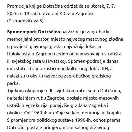
Promocija knjige Dotrščina održat će se utorak, 7. 7.
2026. u 19 sati u dvorani KIC-a u Zagrebu
(Preradovićeva 5).
Spomen-park Dotrščina
najvažniji je zagrebački
memorijalni prostor, mjesto najvećeg masovnog zločina
u povijesti glavnoga grada, najvažnija lokacija
Holokausta u Zagrebu i jedno od namasovnijih stratišta
II. svjetskog rata u Hrvatskoj. Spomen-područje danas
ima status trajno zaštićenog kulturnog dobra RH, a
nalazi su u okviru najvećeg zagrebačkog gradskog
parka.
Tijekom okupacije u II. svjetskom ratu, šuma Dotrščina,
na tadašnjem rubu Zagreba, postaje mjesto masovnih
ustaških egzekucija, ponajviše građana Zagreba i
okolice. Od 1960-ih uređuje se kao memorijalni krajolik.
S promjenom političkog sustava 1990-ih, odnos prema
Dotrščini postaje primjerom radikalnog državnog