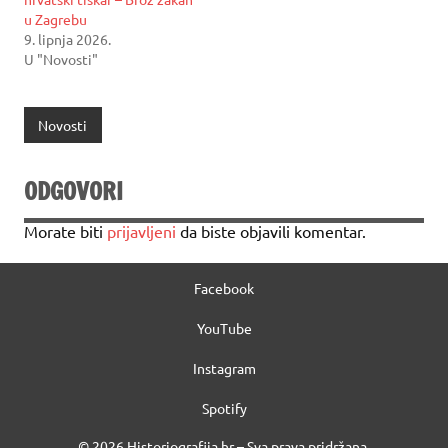
u Zagrebu
9. lipnja 2026.
U "Novosti"
Novosti
ODGOVORI
Morate biti
prijavljeni
da biste objavili komentar.
Facebook
YouTube
Instagram
Spotify
© 2026 Historiografija.hr – Sva prava pridržana.