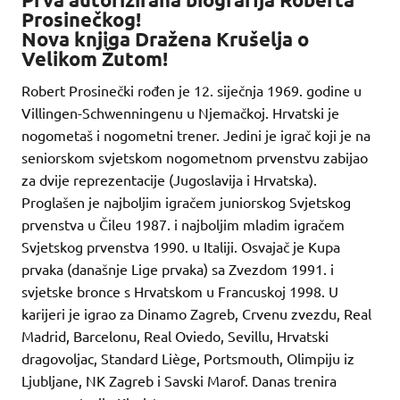
Prosinečkog!
Nova knjiga Dražena Krušelja o
Velikom Žutom!
Robert Prosinečki rođen je 12. siječnja 1969. godine u
Villingen-Schwenningenu u Njemačkoj. Hrvatski je
nogometaš i nogometni trener. Jedini je igrač koji je na
seniorskom svjetskom nogometnom prvenstvu zabijao
za dvije reprezentacije (Jugoslavija i Hrvatska).
Proglašen je najboljim igračem juniorskog Svjetskog
prvenstva u Čileu 1987. i najboljim mladim igračem
Svjetskog prvenstva 1990. u Italiji. Osvajač je Kupa
prvaka (današnje Lige prvaka) sa Zvezdom 1991. i
svjetske bronce s Hrvatskom u Francuskoj 1998. U
karijeri je igrao za Dinamo Zagreb, Crvenu zvezdu, Real
Madrid, Barcelonu, Real Oviedo, Sevillu, Hrvatski
dragovoljac, Standard Liège, Portsmouth, Olimpiju iz
Ljubljane, NK Zagreb i Savski Marof. Danas trenira