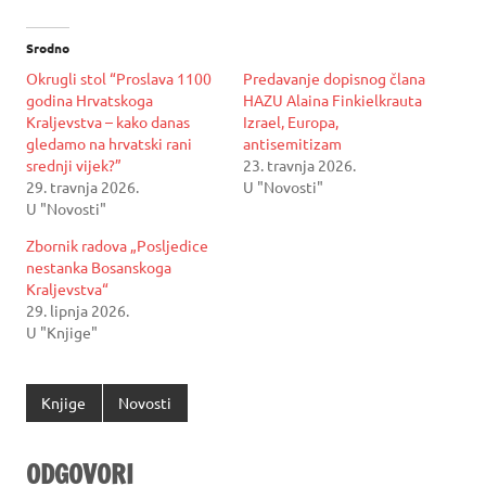
Srodno
Okrugli stol “Proslava 1100
Predavanje dopisnog člana
godina Hrvatskoga
HAZU Alaina Finkielkrauta
Kraljevstva – kako danas
Izrael, Europa,
gledamo na hrvatski rani
antisemitizam
srednji vijek?”
23. travnja 2026.
29. travnja 2026.
U "Novosti"
U "Novosti"
Zbornik radova „Posljedice
nestanka Bosanskoga
Kraljevstva“
29. lipnja 2026.
U "Knjige"
Knjige
Novosti
ODGOVORI