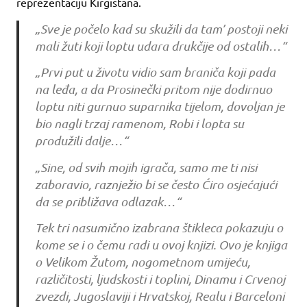
reprezentaciju Kirgistana.
„Sve je počelo kad su skužili da tam’ postoji neki
mali žuti koji loptu udara drukčije od ostalih…“
„Prvi put u životu vidio sam braniča koji pada
na leđa, a da Prosinečki pritom nije dodirnuo
loptu niti gurnuo suparnika tijelom, dovoljan je
bio nagli trzaj ramenom, Robi i lopta su
produžili dalje…“
„Sine, od svih mojih igrača, samo me ti nisi
zaboravio, raznježio bi se često Ćiro osjećajući
da se približava odlazak…“
Tek tri nasumično izabrana štikleca pokazuju o
kome se i o čemu radi u ovoj knjizi. Ovo je knjiga
o Velikom Žutom, nogometnom umijeću,
različitosti, ljudskosti i toplini, Dinamu i Crvenoj
zvezdi, Jugoslaviji i Hrvatskoj, Realu i Barceloni