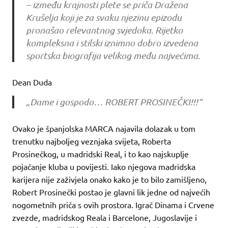
– između krajnosti plete se priča Dražena
Krušelja koji je za svaku njezinu epizodu
pronašao relevantnog svjedoka. Rijetko
kompleksna i stilski iznimno dobro izvedena
sportska biografija velikog među najvećima.
Dean Duda
„Dame i gospodo… ROBERT PROSINEČKI!!!“
Ovako je španjolska MARCA najavila dolazak u tom
trenutku najboljeg veznjaka svijeta, Roberta
Prosinečkog, u madridski Real, i to kao najskuplje
pojačanje kluba u povijesti. Iako njegova madridska
karijera nije zaživjela onako kako je to bilo zamišljeno,
Robert Prosinečki postao je glavni lik jedne od najvećih
nogometnih priča s ovih prostora. Igrač Dinama i Crvene
zvezde, madridskog Reala i Barcelone, Jugoslavije i