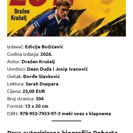
Izdavač:
Edicije Božičević
Godina izdanja:
2026.
Autor:
Dražen Krušelj
Urednici:
Dean Duda i Josip Ivanović
Ovitak:
Đorđe Slavković
Lektura:
Sarah Duspara
Cijena:
25,00 EUR
Broj stranica:
304
Format:
13 x 20 cm
ISBN:
978-953-7953-97-3 meki uvez s klapnama
Prva autorizirana biografija Roberta