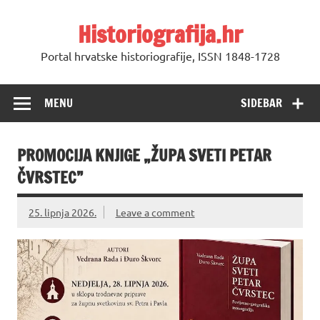
Skip
to
Historiografija.hr
content
Portal hrvatske historiografije, ISSN 1848-1728
MENU
SIDEBAR
PROMOCIJA KNJIGE „ŽUPA SVETI PETAR
ČVRSTEC”
25. lipnja 2026.
Leave a comment