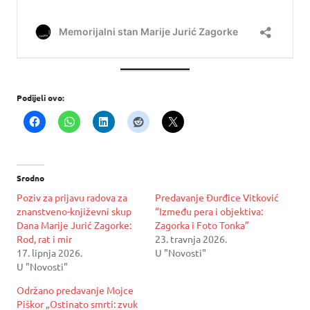
Podijeli ovo:
Srodno
Poziv za prijavu radova za
Predavanje Đurđice Vitković
znanstveno-književni skup
“Između pera i objektiva:
Dana Marije Jurić Zagorke:
Zagorka i Foto Tonka”
Rod, rat i mir
23. travnja 2026.
17. lipnja 2026.
U "Novosti"
U "Novosti"
Održano predavanje Mojce
Piškor „Ostinato smrti: zvuk