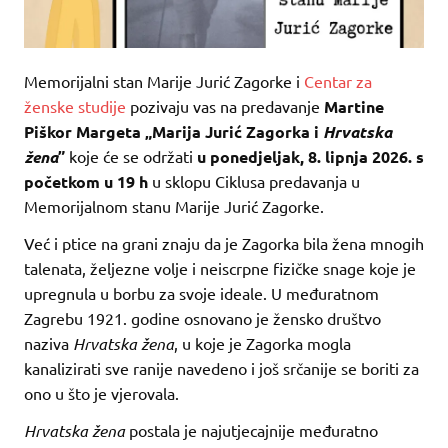
Memorijalni stan Marije Jurić Zagorke i
Centar za
ženske studije
pozivaju vas na predavanje
Martine
Piškor Margeta „Marija Jurić Zagorka i
Hrvatska
žena
”
koje će se održati
u ponedjeljak, 8. lipnja 2026. s
početkom u 19 h
u sklopu Ciklusa predavanja u
Memorijalnom stanu Marije Jurić Zagorke.
Već i ptice na grani znaju da je Zagorka bila žena mnogih
talenata, željezne volje i neiscrpne fizičke snage koje je
upregnula u borbu za svoje ideale. U međuratnom
Zagrebu 1921. godine osnovano je žensko društvo
naziva
Hrvatska žena
, u koje je Zagorka mogla
kanalizirati sve ranije navedeno i još srčanije se boriti za
ono u što je vjerovala.
Hrvatska žena
postala je najutjecajnije međuratno