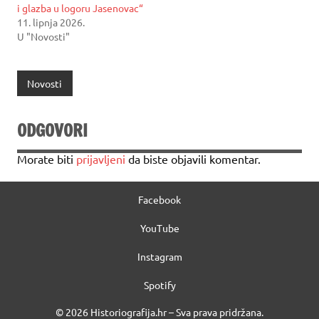
i glazba u logoru Jasenovac“
11. lipnja 2026.
U "Novosti"
Novosti
ODGOVORI
Morate biti
prijavljeni
da biste objavili komentar.
Facebook
YouTube
Instagram
Spotify
© 2026 Historiografija.hr – Sva prava pridržana.