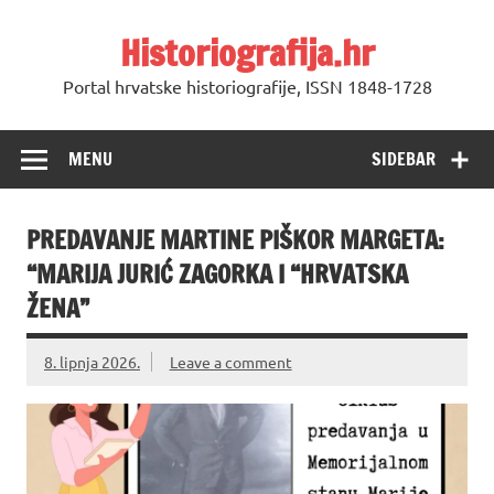
Skip
to
Historiografija.hr
content
Portal hrvatske historiografije, ISSN 1848-1728
MENU
SIDEBAR
PREDAVANJE MARTINE PIŠKOR MARGETA:
“MARIJA JURIĆ ZAGORKA I “HRVATSKA
ŽENA”
8. lipnja 2026.
Leave a comment