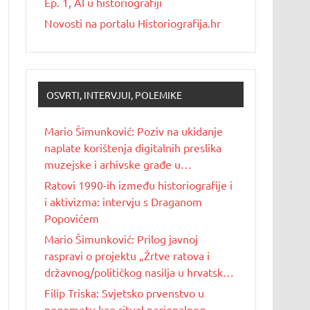
Ep. 1, AI u historiografiji
Novosti na portalu Historiografija.hr
OSVRTI, INTERVJUI, POLEMIKE
Mario Šimunković: Poziv na ukidanje
naplate korištenja digitalnih preslika
muzejske i arhivske građe u
nekomercijalne svrhe
Ratovi 1990-ih između historiografije i
i aktivizma: intervju s Draganom
Popovićem
Mario Šimunković: Prilog javnoj
raspravi o projektu „Žrtve ratova i
državnog/političkog nasilja u hrvatskoj
povijesti 20. stoljeća“
Filip Triska: Svjetsko prvenstvo u
nogometu kao ritual nacionalnog