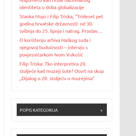
identiteta u doba globalizacije
Stanka Mujo i Filip Triska, “Trideset pet
godina hrvatske državnosti: od 30.
svibnja do 25. lipnja i natrag. Proslave
Dana državnosti u Republici Hrvatskoj
O korištenju arhiva Haškog suda i
od 1990. do 2025. godine”
njegovoj budućnosti – intervju s
povjesničarkom Ivom Vukušić
Filip Triska: Tko interpretira 20.
stoljeće kad muzeji šute? Osvrt na skup
„Dijalog o 20. stoljeću u muzejima“
POPIS KATEGORIJA
+