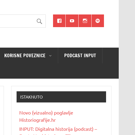
KORISNE POVEZNICE
PODCAST INPUT
ISTAKNUTO
Novo (vizualno) poglavlje
Historiografije.hr
INPUT: Digitalna historija (podcast) –