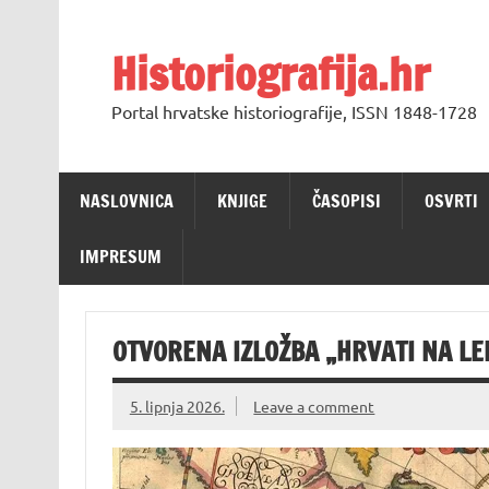
Skip
to
content
Historiografija.hr
Portal hrvatske historiografije, ISSN 1848-1728
NASLOVNICA
KNJIGE
ČASOPISI
OSVRTI
IMPRESUM
OTVORENA IZLOŽBA „HRVATI NA L
5. lipnja 2026.
Leave a comment