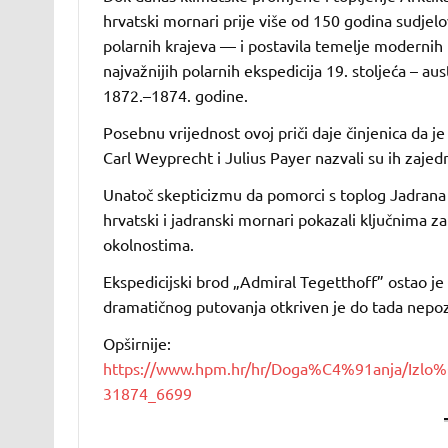
hrvatski mornari prije više od 150 godina sudjelov
polarnih krajeva — i postavila temelje modernih i
najvažnijih polarnih ekspedicija 19. stoljeća – au
1872.–1874. godine.
Posebnu vrijednost ovoj priči daje činjenica da j
Carl Weyprecht i Julius Payer nazvali su ih zaj
Unatoč skepticizmu da pomorci s toplog Jadrana 
hrvatski i jadranski mornari pokazali ključnima za
okolnostima.
Ekspedicijski brod „Admiral Tegetthoff” ostao je 
dramatičnog putovanja otkriven je do tada nepozn
Opširnije:
https://www.hpm.hr/hr/Doga%C4%91anja/
31874_6699