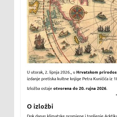
U utorak, 2. lipnja 2026., u
Hrvatskom prirodo
izdanje pretiska kultne knjige Petra Kuničića iz 
Izložba ostaje
otvorena do 20. rujna 2026
.
O izložbi
Dok danas klimatske promjene i topljenje Arktik