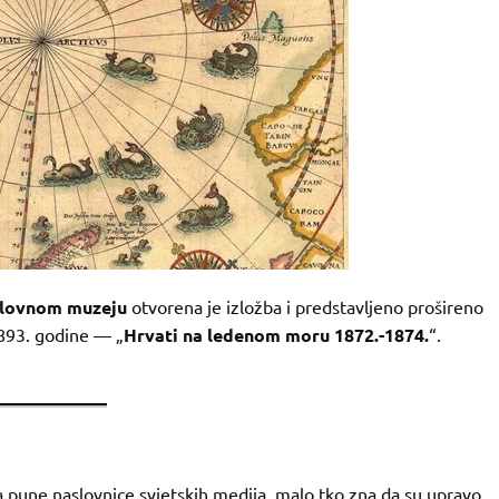
slovnom muzeju
otvorena je izložba i predstavljeno prošireno
1893. godine — „
Hrvati na ledenom moru 1872.-1874.
“.
a pune naslovnice svjetskih medija, malo tko zna da su upravo