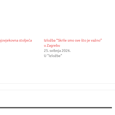
njovjekovna stoljeća
Izložba “Skrile smo sve što je važno”
u Zagrebu
25. svibnja 2026.
U "Izložbe"