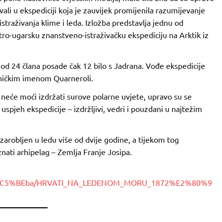
ali u ekspediciji koja je zauvijek promijenila razumijevanje
straživanja klime i leda. Izložba predstavlja jednu od
stro-ugarsku znanstveno-istraživačku ekspediciju na Arktik iz
e od 24 člana posade čak 12 bilo s Jadrana. Vođe ekspedicije
edničkim imenom Quarneroli.
neće moći izdržati surove polarne uvjete, upravo su se
 uspjeh ekspedicije – izdržljivi, vedri i pouzdani u najtežim
zarobljen u ledu više od dvije godine, a tijekom tog
ati arhipelag – Zemlja Franje Josipa.
Izlo%C5%BEba/HRVATI_NA_LEDENOM_MORU_1872%E2%80%9