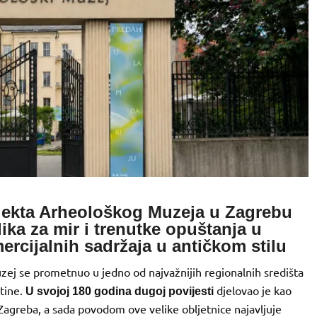
jekta Arheološkog Muzeja u Zagrebu
ika za mir i trenutke opuštanja u
rcijalnih sadržaja u antičkom stilu
ej se prometnuo u jedno od najvažnijih regionalnih središta
štine.
djelovao je kao
U svojoj 180 godina dugoj povijesti
 Zagreba, a sada povodom ove velike obljetnice najavljuje