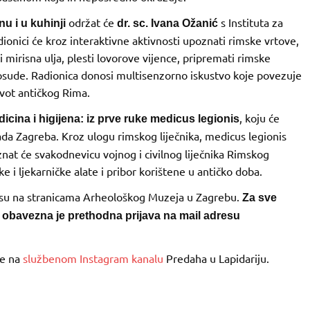
održat će
s Instituta za
u i u kuhinji
dr. sc. Ivana Ožanić
ionici će kroz interaktivne aktivnosti upoznati rimske vrtove,
i mirisna ulja, plesti lovorove vijence, pripremati rimske
ne posude. Radionica donosi multisenzorno iskustvo koje povezuje
ivot antičkog Rima.
, koju će
cina i higijena: iz prve ruke medicus legionis
da Zagreba. Kroz ulogu rimskog liječnika, medicus legionis
oznat će svakodnevicu vojnog i civilnog liječnika Rimskog
e i ljekarničke alate i pribor korištene u antičko doba.
i su na stranicama Arheološkog Muzeja u Zagrebu.
Za sve
 obavezna je prethodna prijava na mail adresu
je na
službenom Instagram kanalu
Predaha u Lapidariju.