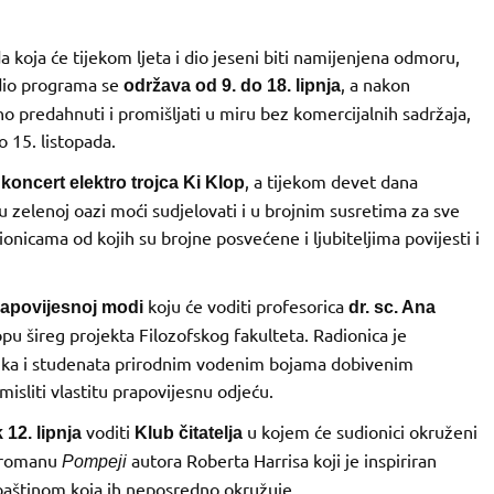
a koja će tijekom ljeta i dio jeseni biti namijenjena odmoru,
dio programa se
, a nakon
održava od 9. do 18. lipnja
 predahnuti i promišljati u miru bez komercijalnih sadržaja,
 15. listopada.
z
, a tijekom devet dana
koncert elektro trojca Ki Klop
u zelenoj oazi moći sudjelovati i u brojnim susretima za sve
onicama od kojih su brojne posvećene i ljubiteljima povijesti i
koju će voditi profesorica
rapovijesnoj modi
dr. sc. Ana
pu šireg projekta Filozofskog fakulteta. Radionica je
nika i studenata prirodnim vodenim bojama dobivenim
misliti vlastitu prapovijesnu odjeću.
voditi
u kojem će sudionici okruženi
 12. lipnja
Klub čitatelja
o romanu
autora Roberta Harrisa koji je inspiriran
Pompeji
 baštinom koja ih neposredno okružuje.