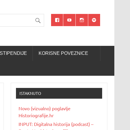
STIPENDIJE
KORISNE POVEZNICE
ISTAKNUTO
Novo (vizualno) poglavlje
Historiografije.hr
INPUT: Digitalna historija (podcast) –