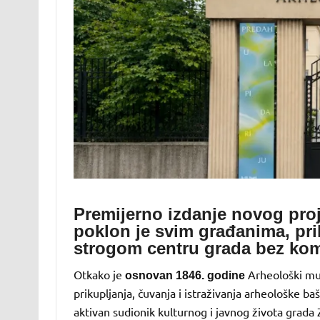
Premijerno izdanje novog pro
poklon je svim građanima, pril
strogom centru grada bez kome
Otkako je
Arheološki muz
osnovan 1846. godine
prikupljanja, čuvanja i istraživanja arheološke ba
aktivan sudionik kulturnog i javnog života grada