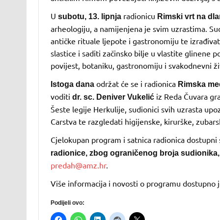
U
radionicu
subotu, 13. lipnja
Rimski vrt na dlan
arheologiju, a namijenjena je svim uzrastima. Sud
antičke rituale ljepote i gastronomiju te izrađivat
slastice i saditi začinsko bilje u vlastite gline
povijest, botaniku, gastronomiju i svakodnevni ž
održat će se i radionica
Istoga dana
Rimska medi
voditi
iz Reda Čuvara gra
dr. sc. Deniver Vukelić
Šeste legije Herkulije, sudionici svih uzrasta up
Carstva te razgledati higijenske, kirurške, zubarsk
Cjelokupan program i satnica radionica dostupn
radionice, zbog ograničenog broja sudionika,
predah@amz.hr
.
Više informacija i novosti o programu dostupno 
Podijeli ovo: