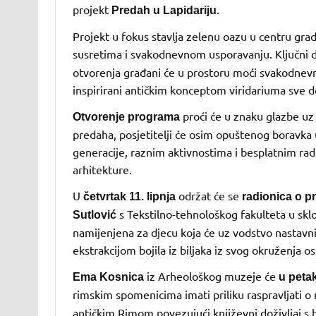
projekt
.
Predah u Lapidariju
Projekt u fokus stavlja zelenu oazu u centru grad
susretima i svakodnevnom usporavanju. Ključni 
otvorenja građani će u prostoru moći svakodnevno
inspirirani antičkim konceptom viridariuma sve do
proći će u znaku glazbe u
Otvorenje programa
predaha, posjetitelji će osim opuštenog boravka 
generacije, raznim aktivnostima i besplatnim radi
arhitekture.
U
održat će se
četvrtak 11. lipnja
radionica o p
s Tekstilno-tehnološkog fakulteta u sklo
Sutlović
namijenjena za djecu koja će uz vodstvo nastav
ekstrakcijom bojila iz biljaka iz svog okruženja os
iz Arheološkog muzeje će
Ema Kosnica
u petak
rimskim spomenicima imati priliku raspravljati 
antičkim Rimom povezujući književni doživljaj s