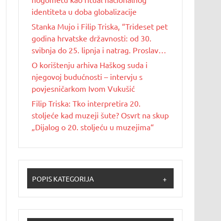
identiteta u doba globalizacije
Stanka Mujo i Filip Triska, “Trideset pet
godina hrvatske državnosti: od 30.
svibnja do 25. lipnja i natrag. Proslave
Dana državnosti u Republici Hrvatskoj
O korištenju arhiva Haškog suda i
od 1990. do 2025. godine”
njegovoj budućnosti – intervju s
povjesničarkom Ivom Vukušić
Filip Triska: Tko interpretira 20.
stoljeće kad muzeji šute? Osvrt na skup
„Dijalog o 20. stoljeću u muzejima“
POPIS KATEGORIJA
+