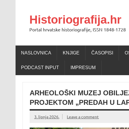
Skip
to
content
Historiografija.hr
Portal hrvatske historiografije, ISSN 1848-1728
NASLOVNICA
KNJIGE
ČASOPISI
O
PODCAST INPUT
IMPRESUM
ARHEOLOŠKI MUZEJ OBILJE
PROJEKTOM „PREDAH U LAP
3. lipnja 2026.
Leave a comment