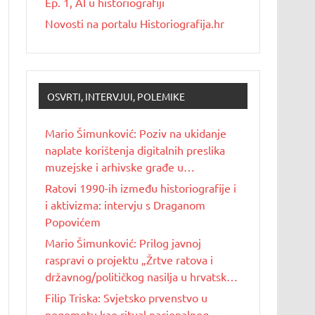
Ep. 1, AI u historiografiji
Novosti na portalu Historiografija.hr
OSVRTI, INTERVJUI, POLEMIKE
Mario Šimunković: Poziv na ukidanje
naplate korištenja digitalnih preslika
muzejske i arhivske građe u
nekomercijalne svrhe
Ratovi 1990-ih između historiografije i
i aktivizma: intervju s Draganom
Popovićem
Mario Šimunković: Prilog javnoj
raspravi o projektu „Žrtve ratova i
državnog/političkog nasilja u hrvatskoj
povijesti 20. stoljeća“
Filip Triska: Svjetsko prvenstvo u
nogometu kao ritual nacionalnog