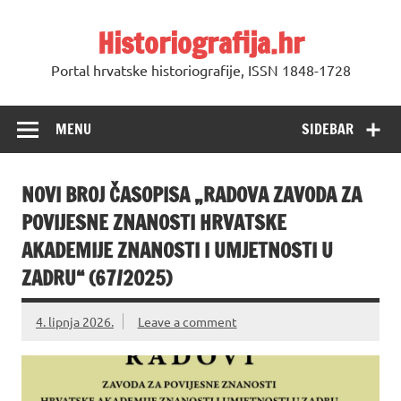
Skip
to
Historiografija.hr
content
Portal hrvatske historiografije, ISSN 1848-1728
MENU
SIDEBAR
NOVI BROJ ČASOPISA „RADOVA ZAVODA ZA
POVIJESNE ZNANOSTI HRVATSKE
AKADEMIJE ZNANOSTI I UMJETNOSTI U
ZADRU“ (67/2025)
4. lipnja 2026.
Leave a comment