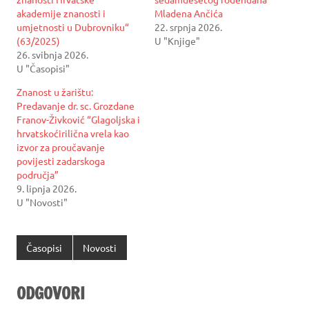
akademije znanosti i
Mladena Ančića
umjetnosti u Dubrovniku“
22. srpnja 2026.
(63/2025)
U "Knjige"
26. svibnja 2026.
U "Časopisi"
Znanost u žarištu:
Predavanje dr. sc. Grozdane
Franov-Živković “Glagoljska i
hrvatskoćirilična vrela kao
izvor za proučavanje
povijesti zadarskoga
područja”
9. lipnja 2026.
U "Novosti"
Časopisi
Novosti
ODGOVORI