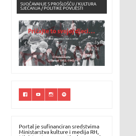
SUOČAVANJE S PROŠLOŠĆU / KULTURA
SJEĆANJA / POLITIKE POVIJESTI
Portal je sufinanciran sredstvima
Ministarstva kulture i medija RH,