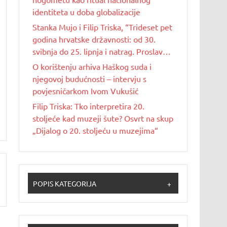
identiteta u doba globalizacije
Stanka Mujo i Filip Triska, “Trideset pet
godina hrvatske državnosti: od 30.
svibnja do 25. lipnja i natrag. Proslave
Dana državnosti u Republici Hrvatskoj
O korištenju arhiva Haškog suda i
od 1990. do 2025. godine”
njegovoj budućnosti – intervju s
povjesničarkom Ivom Vukušić
Filip Triska: Tko interpretira 20.
stoljeće kad muzeji šute? Osvrt na skup
„Dijalog o 20. stoljeću u muzejima“
POPIS KATEGORIJA
+