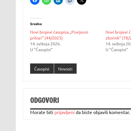
Srodno
Novi brojevi časopisa „Povijesni
Novi brojevi č
prilozi“ (44/2025)
zbornik“ (78/
14. svibnja 2026.
14. svibnja 20
U "Časopisi"
U "Časopisi"
Časopisi
Novosti
ODGOVORI
Morate biti
prijavljeni
da biste objavili komentar.