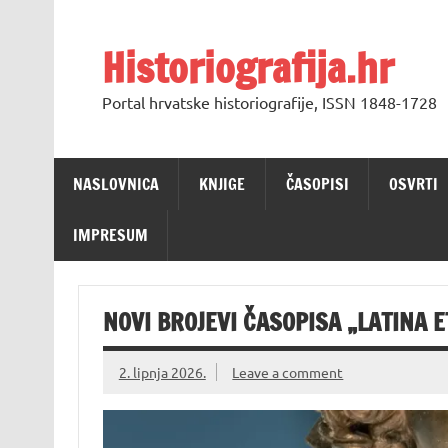
Skip
to
content
Historiografija.hr
Portal hrvatske historiografije, ISSN 1848-1728
NASLOVNICA
KNJIGE
ČASOPISI
OSVRTI
IMPRESUM
NOVI BROJEVI ČASOPISA „LATINA E
2. lipnja 2026.
Leave a comment