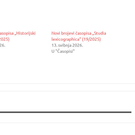
asopisa „Historijski
Novi brojevi časopisa „Studia
2025)
lexicographica“ (19/2025)
26.
13. svibnja 2026.
U "Časopisi"