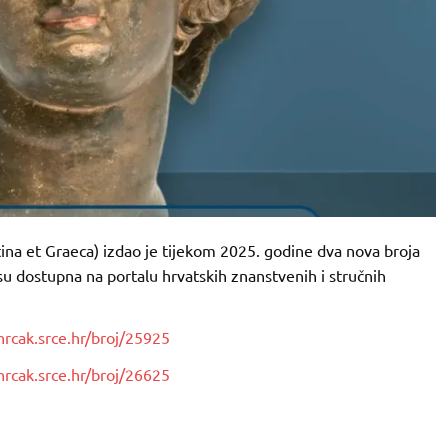
(Latina et Graeca) izdao je tijekom 2025. godine dva nova broja
 su dostupna na portalu hrvatskih znanstvenih i stručnih
hrcak.srce.hr/broj/25925
hrcak.srce.hr/broj/26625