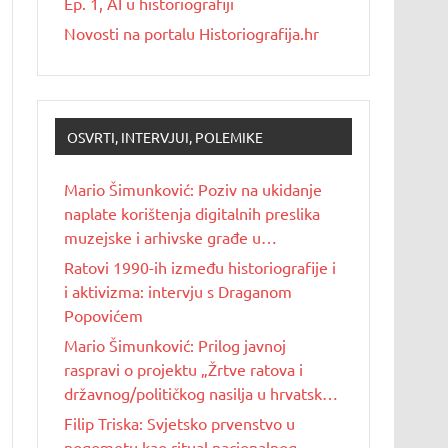
Ep. 1, AI u historiografiji
Novosti na portalu Historiografija.hr
OSVRTI, INTERVJUI, POLEMIKE
Mario Šimunković: Poziv na ukidanje
naplate korištenja digitalnih preslika
muzejske i arhivske građe u
nekomercijalne svrhe
Ratovi 1990-ih između historiografije i
i aktivizma: intervju s Draganom
Popovićem
Mario Šimunković: Prilog javnoj
raspravi o projektu „Žrtve ratova i
državnog/političkog nasilja u hrvatskoj
povijesti 20. stoljeća“
Filip Triska: Svjetsko prvenstvo u
nogometu kao ritual nacionalnog