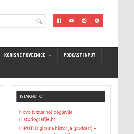
KORISNE POVEZNICE
PODCAST INPUT
ISTAKNUTO
Novo (vizualno) poglavlje
Historiografije.hr
INPUT: Digitalna historija (podcast) –