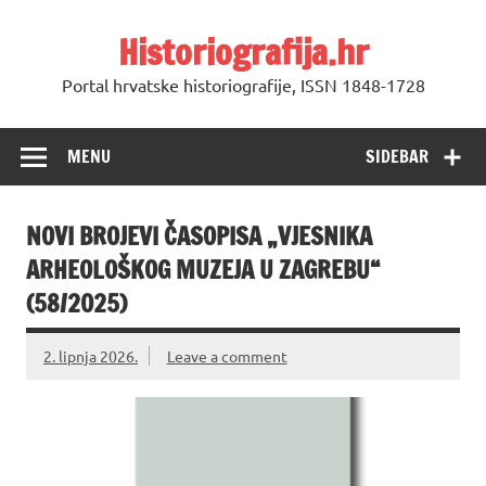
Skip
to
Historiografija.hr
content
Portal hrvatske historiografije, ISSN 1848-1728
MENU
SIDEBAR
NOVI BROJEVI ČASOPISA „VJESNIKA
ARHEOLOŠKOG MUZEJA U ZAGREBU“
(58/2025)
2. lipnja 2026.
Leave a comment