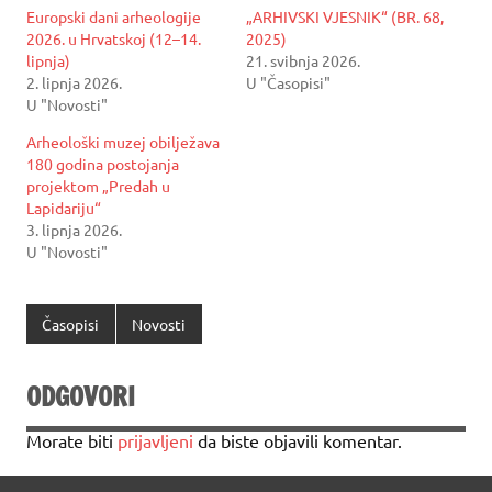
Europski dani arheologije
„ARHIVSKI VJESNIK“ (BR. 68,
2026. u Hrvatskoj (12–14.
2025)
lipnja)
21. svibnja 2026.
2. lipnja 2026.
U "Časopisi"
U "Novosti"
Arheološki muzej obilježava
180 godina postojanja
projektom „Predah u
Lapidariju“
3. lipnja 2026.
U "Novosti"
Časopisi
Novosti
ODGOVORI
Morate biti
prijavljeni
da biste objavili komentar.