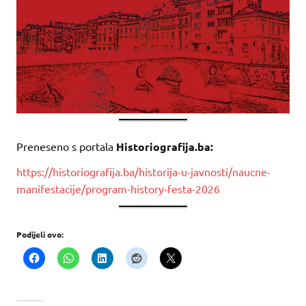
Preneseno s portala
Historiografija.ba:
https://historiografija.ba/historija-u-javnosti/naucne-
manifestacije/program-history-festa-2026
Podijeli ovo: