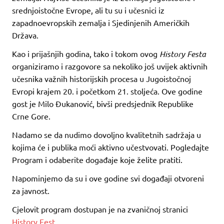
srednjoistočne Evrope, ali tu su i učesnici iz
zapadnoevropskih zemalja i Sjedinjenih Američkih
Država.
Kao i prijašnjih godina, tako i tokom ovog
History Festa
organiziramo i razgovore sa nekoliko još uvijek aktivnih
učesnika važnih historijskih procesa u Jugoistočnoj
Evropi krajem 20. i početkom 21. stoljeća. Ove godine
gost je Milo Đukanović, bivši predsjednik Republike
Crne Gore.
Nadamo se da nudimo dovoljno kvalitetnih sadržaja u
kojima će i publika moći aktivno učestvovati. Pogledajte
Program i odaberite događaje koje želite pratiti.
Napominjemo da su i ove godine svi događaji otvoreni
za javnost.
Cjelovit program dostupan je na zvaničnoj stranici
History Fest
.