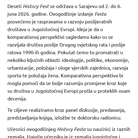
Deseti
History Fest
se održava u Sarajevu od 2. do 6.
juna 2026. godine. Ovogodišnje izdanje
Festa
posvećeno je raspravama o razvoju poslijeratnih
društava u Jugoistočnoj Evropi. Ideja je da u
komparativnoj perspektivi sagledamo kako su se
razvijala društva poslije Drugog svjetskog rata i poslije
ratova 1990-ih godina. Pokušat ćemo to promatrati u
nekoliko ključnih oblasti: ideologije, politike, ekonomije,
urbanizacije, položaja i uloge vjerskih zajednica, razvoja
sporta te položaja žena. Komparativna perspektiva bi
mogla pomoći da se bolje razumiju promjene kroz koje
su društva u Jugoistočnoj Evropi prošla u proteklih osam
decenija.
Te ciljeve realiziramo kroz panel diskusije, predavanja,
predstavljanja knjiga, izložbe te doktorsku radionicu.
Učesnici ovogodišnjeg
History Festa
su naučnici iz raznih
zemalja. Najviše učesnika je iz zemalja jugoistočne i