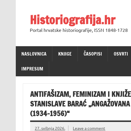
Skip
to
content
Historiografija.hr
Portal hrvatske historiografije, ISSN 1848-1728
NASLOVNICA
KNJIGE
ČASOPISI
OSVRTI
IMPRESUM
ANTIFAŠIZAM, FEMINIZAM I KNJI
STANISLAVE BARAĆ „ANGAŽOVANA
(1934–1956)“
27. svibnja 2026.
Leave a comment