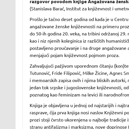
razgovor povodom knjige Angažovana ženska
(Stanislava Barać, Institut za književnost i umet
Prošlo je tačno deset godina od kada je u Centru
angažovane ženske književnosti na primeru proze 
do 50-ih godina 20. veka, na tribini održanoj 29
kao i niz njenih koleginica iz različitih humanistič
postavljeno proučavanje i na druge angažovane 
menjajući pojam književnost pojmom proza.
Zahvaljujući pažjivom uporednom čitanju (kon)tek
Tutunović, Fride Filipović, Milke Žicine, Agnes S
i memoarskih zapisa ovih i njima bliskih autorki, 
jedan tok srpske i jugoslovenske književnosti, 
poznatog kao feminizam na levici ili narodnofro
Knjiga je objavljena u jednoj od najstarijih i najtr
rasprave, čija prva knjiga nosi naslov Književni
prozi stoji čvrsto ukorenjena u najbolje tradicije 
stranu antifašizma i marksizma, nove doprinose fem