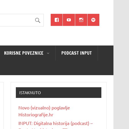
KORISNE POVEZNICE
PODCAST INPUT
ISTAKNUTO
Novo (vizualno) poglavlje
Historiografije.hr
INPUT: Digitalna historija (podcast) –