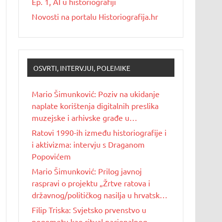
Ep. 1, AI u historiografiji
Novosti na portalu Historiografija.hr
OSVRTI, INTERVJUI, POLEMIKE
Mario Šimunković: Poziv na ukidanje
naplate korištenja digitalnih preslika
muzejske i arhivske građe u
nekomercijalne svrhe
Ratovi 1990-ih između historiografije i
i aktivizma: intervju s Draganom
Popovićem
Mario Šimunković: Prilog javnoj
raspravi o projektu „Žrtve ratova i
državnog/političkog nasilja u hrvatskoj
povijesti 20. stoljeća“
Filip Triska: Svjetsko prvenstvo u
nogometu kao ritual nacionalnog