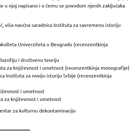
je u njoj napisano i o čemu se povodom njenih zaključaka
ć, viša naučna saradnica Instituta za savremenu istoriju
akulteta Univerziteta u Beogradu (recenzentkinja
ilozofiju i društvenu teoriju
tuta za književnost i umetnost (recenzentkinja monografije)
a Instituta za noviju istoriju Srbije (recenzentkinja
njiževnost i umetnost
uta za književnost i umetnost
Centar za kulturnu dekontaminaciju