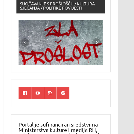
SUOČAVANJE S PROŠLOŠĆU / KULTURA
SJEĆANJA / POLITIKE POVIJESTI
Portal je sufinanciran sredstvima
Ministarstva kulture i medija RH,