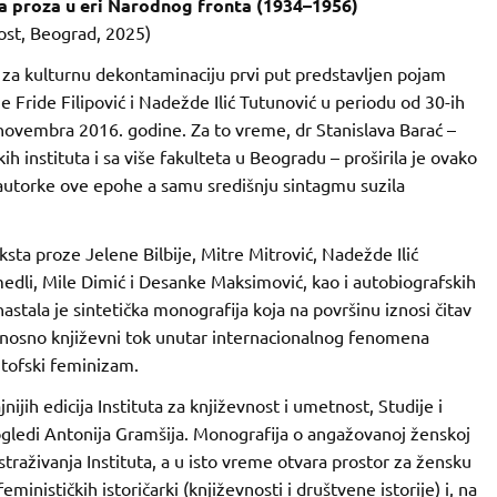
 proza u eri Narodnog fronta (1934–1956)
nost, Beograd, 2025)
 za kulturnu dekontaminaciju prvi put predstavljen pojam
Fride Filipović i Nadežde Ilić Tutunović u periodu od 30-ih
. novembra 2016. godine. Za to vreme, dr Stanislava Barać –
kih instituta i sa više fakulteta u Beogradu – proširila je ovako
autorke ove epohe a samu središnju sintagmu suzila
sta proze Jelene Bilbije, Mitre Mitrović, Nadežde Ilić
medli, Mile Dimić i Desanke Maksimović, kao i autobiografskih
nastala je sintetička monografija koja na površinu iznosi čitav
odnosno književni tok unutar internacionalnog fenomena
ntofski feminizam.
ajnijih edicija Instituta za književnost i umetnost, Studije i
 pogledi Antonija Gramšija. Monografija o angažovanoj ženskoj
istraživanja Instituta, a u isto vreme otvara prostor za žensku
inističkih istoričarki (književnosti i društvene istorije) i, na