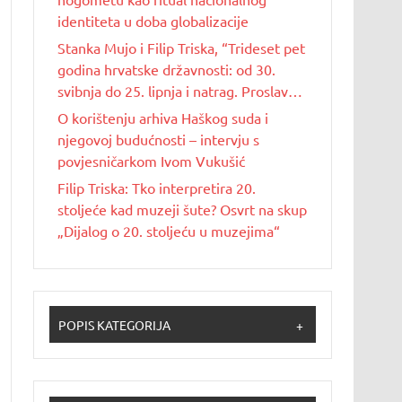
identiteta u doba globalizacije
Stanka Mujo i Filip Triska, “Trideset pet
godina hrvatske državnosti: od 30.
svibnja do 25. lipnja i natrag. Proslave
Dana državnosti u Republici Hrvatskoj
O korištenju arhiva Haškog suda i
od 1990. do 2025. godine”
njegovoj budućnosti – intervju s
povjesničarkom Ivom Vukušić
Filip Triska: Tko interpretira 20.
stoljeće kad muzeji šute? Osvrt na skup
„Dijalog o 20. stoljeću u muzejima“
POPIS KATEGORIJA
+