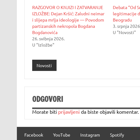
RAZGOVOR O KNJIZI I ZATVARANJE
Debata “Od Sr
IZLOŽBE: Dejan Kršić: Zaludni neimar
legitimacije d
i slijepa mrlja ideologije — Povodom
Beogradu
partizanskih nekropola Bogdana
3. srpnja 2026
Bogdanovića
U "Novosti"
26. svibnja 2026.
U "Izložbe"
Novosti
ODGOVORI
Morate biti
prijavljeni
da biste objavili komentar.
Facebook
YouTube
Instagram
Spotify