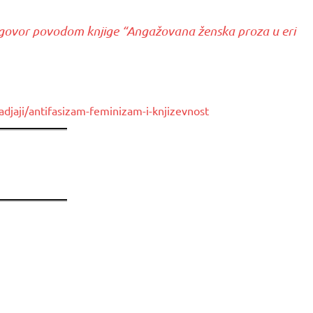
azgovor povodom knjige “Angažovana ženska proza u eri
ogadjaji/antifasizam-feminizam-i-knjizevnost