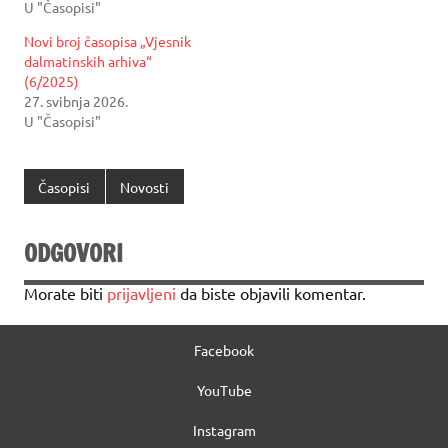
U "Časopisi"
Novi broj časopisa „Vjesnik
dalmatinskih arhiva“
(6/2025)
27. svibnja 2026.
U "Časopisi"
Časopisi
Novosti
ODGOVORI
Morate biti
prijavljeni
da biste objavili komentar.
Facebook
YouTube
Instagram