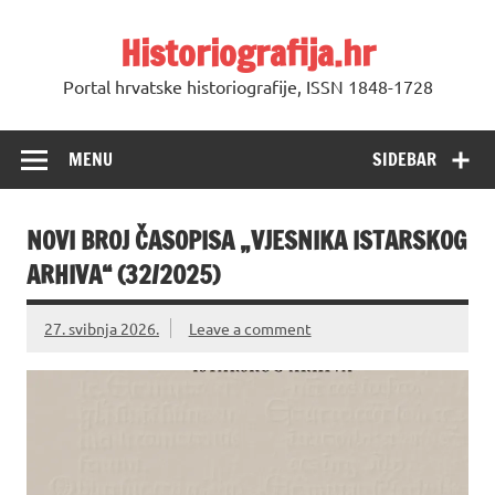
Skip
to
Historiografija.hr
content
Portal hrvatske historiografije, ISSN 1848-1728
MENU
SIDEBAR
NOVI BROJ ČASOPISA „VJESNIKA ISTARSKOG
ARHIVA“ (32/2025)
27. svibnja 2026.
Leave a comment