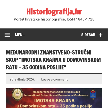
Skip
to
Historiografija.hr
content
Portal hrvatske historiografije, ISSN 1848-1728
MENU
SIDEBAR
MEĐUNARODNI ZNANSTVENO-STRUČNI
SKUP “IMOTSKA KRAJINA U DOMOVINSKOM
RATU – 35 GODINA POSLIJE”
25. svibnja 2026.
Leave a comment