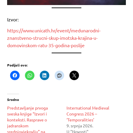
Izvor:
https://www.unicath.hr/event/medunarodni-
znanstveno-strucni-skup-imotska-krajina-u-
domovinskom-ratu-35-godina-poslije
Podijeli ovo:
Srodno
Predstavljanje prvoga
International Medieval
sveska knjige “Izvori i
Congress 2026 –
konteksti. Rasprave o
‘Temporalities’
jadranskom
9. srpnja 2026.
srednjovjekovlju” na
U "Novosti"