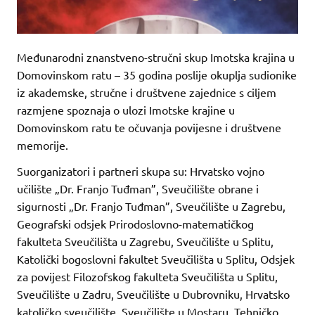
Međunarodni znanstveno-stručni skup Imotska krajina u
Domovinskom ratu – 35 godina poslije okuplja sudionike
iz akademske, stručne i društvene zajednice s ciljem
razmjene spoznaja o ulozi Imotske krajine u
Domovinskom ratu te očuvanja povijesne i društvene
memorije.
Suorganizatori i partneri skupa su: Hrvatsko vojno
učilište „Dr. Franjo Tuđman”, Sveučilište obrane i
sigurnosti „Dr. Franjo Tuđman”, Sveučilište u Zagrebu,
Geografski odsjek Prirodoslovno-matematičkog
fakulteta Sveučilišta u Zagrebu, Sveučilište u Splitu,
Katolički bogoslovni fakultet Sveučilišta u Splitu, Odsjek
za povijest Filozofskog fakulteta Sveučilišta u Splitu,
Sveučilište u Zadru, Sveučilište u Dubrovniku, Hrvatsko
katoličko sveučilište, Sveučilište u Mostaru, Tehničko