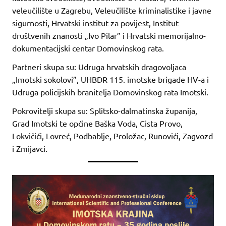
veleučilište u Zagrebu, Veleučilište kriminalistike i javne
sigurnosti, Hrvatski institut za povijest, Institut
društvenih znanosti „Ivo Pilar” i Hrvatski memorijalno-
dokumentacijski centar Domovinskog rata.
Partneri skupa su: Udruga hrvatskih dragovoljaca
„Imotski sokolovi”, UHBDR 115. imotske brigade HV-a i
Udruga policijskih branitelja Domovinskog rata Imotski.
Pokrovitelji skupa su: Splitsko-dalmatinska županija,
Grad Imotski te općine Baška Voda, Cista Provo,
Lokvičići, Lovreć, Podbablje, Proložac, Runovići, Zagvozd
i Zmijavci.