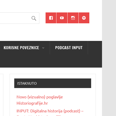
KORISNE POVEZNICE
PODCAST INPUT
ISTAKNUTO
Novo (vizualno) poglavlje
Historiografije.hr
INPUT: Digitalna historija (podcast) –