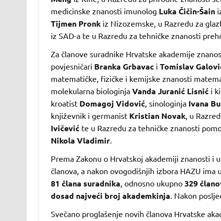
medicinske znanosti imunolog
Luka Čičin-Šain
i
Tijmen Pronk
iz Nizozemske, u Razredu za glaz
iz SAD-a te u Razredu za tehničke znanosti pre
Za članove suradnike Hrvatske akademije znanost
povjesničari
Branka Grbavac
i
Tomislav Galovi
matematičke, fizičke i kemijske znanosti matem
molekularna biologinja
Vanda Juranić Lisnić
i k
kroatist
Domagoj Vidović
, sinologinja
Ivana Bu
književnik i germanist
Kristian Novak
, u Razred
Ivičević
te u Razredu za tehničke znanosti pomo
Nikola Vladimir
.
Prema Zakonu o Hrvatskoj akademiji znanosti i 
članova, a nakon ovogodišnjih izbora HAZU ima
81 člana suradnika
, odnosno ukupno
329 člano
dosad najveći broj akademkinja
. Nakon posljed
Svečano proglašenje novih članova Hrvatske akade