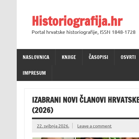
Skip
to
content
Historiografija.hr
Portal hrvatske historiografije, ISSN 1848-1728
NASLOVNICA
KNJIGE
ČASOPISI
OSVRTI
IMPRESUM
IZABRANI NOVI ČLANOVI HRVATSKE
(2026)
22. svibnja 2026.
Leave a comment