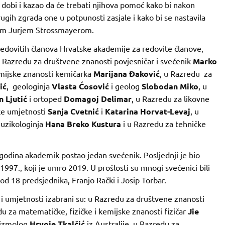
dobi i kazao da će trebati njihova pomoć kako bi nakon
gih zgrada one u potpunosti zasjale i kako bi se nastavila
pom Jurjem Strossmayerom.
dovitih članova Hrvatske akademije za redovite članove,
 Razredu za društvene znanosti povjesničar i svećenik
Marko
emijske znanosti kemičarka
Marijana Đaković
, u Razredu za
ić
, geologinja
Vlasta Ćosović
i geolog
Slobodan Miko
, u
 Ljutić
i ortoped
Domagoj Delimar
, u Razredu za likovne
ke umjetnosti
Sanja Cvetnić
i
Katarina Horvat-Levaj
, u
uzikologinja
Hana Breko Kustura
i u Razredu za tehničke
godina akademik postao jedan svećenik. Posljednji je bio
1997., koji je umro 2019. U prošlosti su mnogi svećenici bili
od 18 predsjednika, Franjo Rački i Josip Torbar.
i umjetnosti izabrani su: u Razredu za društvene znanosti
 za matematičke, fizičke i kemijske znanosti fizičar
Jie
eizmolog
Hrvoje Tkalčić
iz Australije, u Razredu za