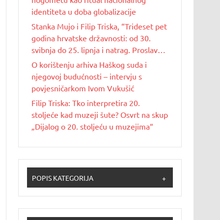
identiteta u doba globalizacije
Stanka Mujo i Filip Triska, “Trideset pet
godina hrvatske državnosti: od 30.
svibnja do 25. lipnja i natrag. Proslave
Dana državnosti u Republici Hrvatskoj
O korištenju arhiva Haškog suda i
od 1990. do 2025. godine”
njegovoj budućnosti – intervju s
povjesničarkom Ivom Vukušić
Filip Triska: Tko interpretira 20.
stoljeće kad muzeji šute? Osvrt na skup
„Dijalog o 20. stoljeću u muzejima“
POPIS KATEGORIJA
+