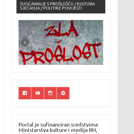
SUOČAVANJE S PROŠLOŠĆU / KULTURA
SJEĆANJA / POLITIKE POVIJESTI
Portal je sufinanciran sredstvima
Ministarstva kulture i medija RH,