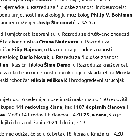
z Njemačke, u Razredu za filološke znanosti indoeuropeist
benu umjetnost i muzikologiju muzikolog
Philip V. Bohlman
hrambeni inženjer
Josip Šimunović
iz SAD-a.
i i umjetnosti izabrani su: u Razredu za društvene znanosti
ć
te ekonomistica
Ozana Nadoveza
, u Razredu za
atičar
Filip Najman
, u Razredu za prirodne znanosti
ineziolog
Dario Novak
, u Razredu za filološke znanosti
ljan
i klasični filolog
Šime Demo
, u Razredu za književnost
u za glazbenu umjetnost i muzikologiju skladateljica
Mirela
rski robotičar
Nikola Mišković
i brodograđevni stručnjak
umjetnosti Akademija može imati maksimalno 160 redovitih
 ukupno
141 redovitog člana
, kao i
107 dopisnih članova
i
va
. Među 141 redovitih članova HAZU
25 je žena
, što je
njih izbora održanih 2024. bilo ih je 19.
mije održat će se u četvrtak 18. lipnja u Knjižnici HAZU.