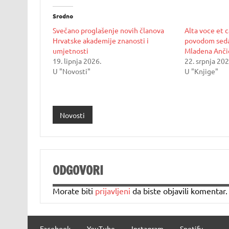
Srodno
Svečano proglašenje novih članova
Alta voce et c
Hrvatske akademije znanosti i
povodom sed
umjetnosti
Mladena Anči
19. lipnja 2026.
22. srpnja 202
U "Novosti"
U "Knjige"
Novosti
ODGOVORI
Morate biti
prijavljeni
da biste objavili komentar.
Facebook
YouTube
Instagram
Spotify