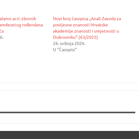
alamo acri: zbornik
Novi broj časopisa „Anali Zavoda za
amdesetog rođendana
povijesne znanosti Hrvatske
ća
akademije znanosti i umjetnosti u
6.
Dubrovniku“ (63/2025)
26. svibnja 2026.
U "Časopisi"