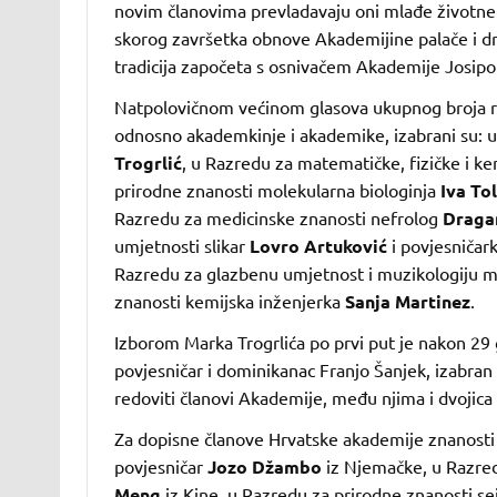
novim članovima prevladavaju oni mlađe životne 
skorog završetka obnove Akademijine palače i dru
tradicija započeta s osnivačem Akademije Josi
Natpolovičnom većinom glasova ukupnog broja re
odnosno akademkinje i akademike, izabrani su: u
Trogrlić
, u Razredu za matematičke, fizičke i k
prirodne znanosti molekularna biologinja
Iva Tol
Razredu za medicinske znanosti nefrolog
Dragan
umjetnosti slikar
Lovro Artuković
i povjesničar
Razredu za glazbenu umjetnost i muzikologiju m
znanosti kemijska inženjerka
Sanja Martinez
.
Izborom Marka Trogrlića po prvi put je nakon 29 
povjesničar i dominikanac Franjo Šanjek, izabran 
redoviti članovi Akademije, među njima i dvojica 
Za dopisne članove Hrvatske akademije znanosti 
povjesničar
Jozo Džambo
iz Njemačke, u Razredu
Meng
iz Kine, u Razredu za prirodne znanosti s