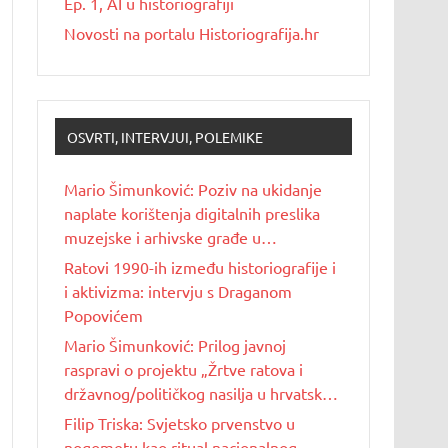
Ep. 1, AI u historiografiji
Novosti na portalu Historiografija.hr
OSVRTI, INTERVJUI, POLEMIKE
Mario Šimunković: Poziv na ukidanje
naplate korištenja digitalnih preslika
muzejske i arhivske građe u
nekomercijalne svrhe
Ratovi 1990-ih između historiografije i
i aktivizma: intervju s Draganom
Popovićem
Mario Šimunković: Prilog javnoj
raspravi o projektu „Žrtve ratova i
državnog/političkog nasilja u hrvatskoj
povijesti 20. stoljeća“
Filip Triska: Svjetsko prvenstvo u
nogometu kao ritual nacionalnog