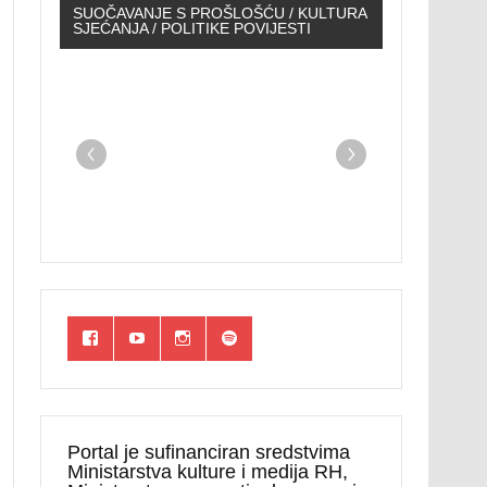
SUOČAVANJE S PROŠLOŠĆU / KULTURA
SJEĆANJA / POLITIKE POVIJESTI
Portal je sufinanciran sredstvima
Ministarstva kulture i medija RH,