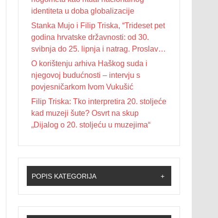
identiteta u doba globalizacije
Stanka Mujo i Filip Triska, “Trideset pet
godina hrvatske državnosti: od 30.
svibnja do 25. lipnja i natrag. Proslave
Dana državnosti u Republici Hrvatskoj
O korištenju arhiva Haškog suda i
od 1990. do 2025. godine”
njegovoj budućnosti – intervju s
povjesničarkom Ivom Vukušić
Filip Triska: Tko interpretira 20. stoljeće
kad muzeji šute? Osvrt na skup
„Dijalog o 20. stoljeću u muzejima“
POPIS KATEGORIJA
+