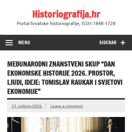
Skip
to
Historiografija.hr
content
Portal hrvatske historiografije, ISSN 1848-1728
MENU
SIDEBAR
MEĐUNARODNI ZNANSTVENI SKUP “DAN
EKONOMSKE HISTORIJE 2026. PROSTOR,
LJUDI, IDEJE: TOMISLAV RAUKAR I SVJETOVI
EKONOMIJE”
21. svibnja 2026.
Leave a comment