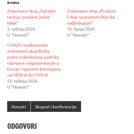
Srodno
Znanstveni skup „Fašizam:
Znanstveni skup „Prošlost
teorija i povijest jedne
Crkve na prostoru Riječke
ideje“
nadbiskupije“
5. svibnja 2026.
10. lipnja 2026.
U "Novosti"
U "Novosti"
U HAZU međunarodni
znanstveni skup Borba
protiv tuberkuloze: politike,
razmjene i reprezentacije u
Europi i njezinim kolonijama
od 1850-ih do 1970-ih
22. svibnja 2026.
U "Novosti"
Novosti
Skupovi i konferencije
ODGOVORI