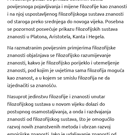
povijesnoga pojavljivanja i mijene filozofije kao znanosti
i na njoj uspostavljenog filozofijskoga sustava znanosti
od staroga preko srednjega do novoga vijeka. Posebna
se pozornost posvećuje prikazu filozofijskih sustava
znanosti u Platona, Aristotela, Kanta i Hegela.
Na razmatranim povijesnim primjerima filozofijske
znanosti objašnjava se filozofijsko razumijevanje
znanosti, kakvo je filozofijsko porijeklo i utemeljenje
znanosti, pod kojim je uvjetima sama filozofija moguća
kao znanost, a u kojem se smislu filozofija ne da
izjednačiti sa znanošću.
Nasuprot jedinstvu filozofije i znanosti unutar
filozofijskog sustava u novom vijeku dolazi do
postupnog osamostaljivanja, a onda i razdvajanja
znanosti od filozofijskog sustava, što je omogućilo
razvoj novih znanstvenih metoda i ubrzan razvoj
empirijske znanosti. Iako je udaljavanje znanosti od