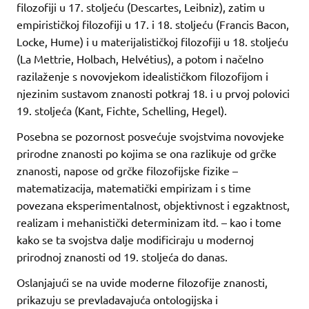
filozofiji u 17. stoljeću (Descartes, Leibniz), zatim u
empirističkoj filozofiji u 17. i 18. stoljeću (Francis Bacon,
Locke, Hume) i u materijalističkoj filozofiji u 18. stoljeću
(La Mettrie, Holbach, Helvétius), a potom i načelno
razilaženje s novovjekom idealističkom filozofijom i
njezinim sustavom znanosti potkraj 18. i u prvoj polovici
19. stoljeća (Kant, Fichte, Schelling, Hegel).
Posebna se pozornost posvećuje svojstvima novovjeke
prirodne znanosti po kojima se ona razlikuje od grčke
znanosti, napose od grčke filozofijske fizike –
matematizacija, matematički empirizam i s time
povezana eksperimentalnost, objektivnost i egzaktnost,
realizam i mehanistički determinizam itd. – kao i tome
kako se ta svojstva dalje modificiraju u modernoj
prirodnoj znanosti od 19. stoljeća do danas.
Oslanjajući se na uvide moderne filozofije znanosti,
prikazuju se prevladavajuća ontologijska i