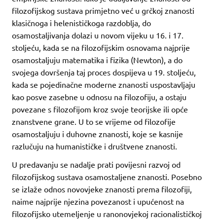
filozofijskog sustava primjetno već u grčkoj znanosti
klasičnoga i helenističkoga razdoblja, do
osamostaljivanja dolazi u novom vijeku u 16. i 17.
stoljeću, kada se na filozofijskim osnovama najprije
osamostaljuju matematika i fizika (Newton), a do
svojega dovršenja taj proces dospijeva u 19. stoljeću,
kada se pojedinačne moderne znanosti uspostavljaju
kao posve zasebne u odnosu na filozofiju, a ostaju
povezane s filozofijom kroz svoje teorijske ili opće
znanstvene grane. U to se vrijeme od filozofije
osamostaljuju i duhovne znanosti, koje se kasnije
razlučuju na humanističke i društvene znanosti.
U predavanju se nadalje prati povijesni razvoj od
filozofijskog sustava osamostaljene znanosti. Posebno
se izlaže odnos novovjeke znanosti prema filozofiji,
naime najprije njezina povezanost i upućenost na
filozofijsko utemeljenje u ranonovjekoj racionalističkoj