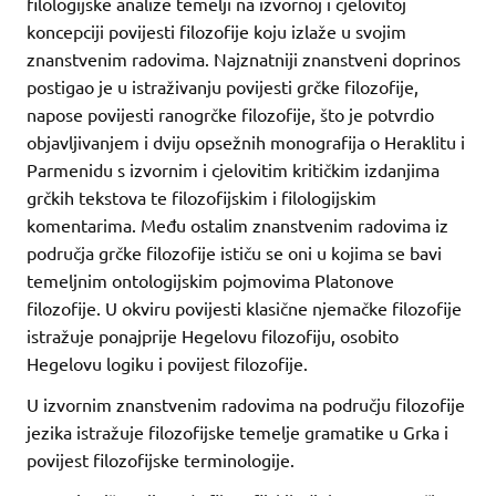
filologijske analize temelji na izvornoj i cjelovitoj
koncepciji povijesti filozofije koju izlaže u svojim
znanstvenim radovima. Najznatniji znanstveni doprinos
postigao je u istraživanju povijesti grčke filozofije,
napose povijesti ranogrčke filozofije, što je potvrdio
objavljivanjem i dviju opsežnih monografija o Heraklitu i
Parmenidu s izvornim i cjelovitim kritičkim izdanjima
grčkih tekstova te filozofijskim i filologijskim
komentarima. Među ostalim znanstvenim radovima iz
područja grčke filozofije ističu se oni u kojima se bavi
temeljnim ontologijskim pojmovima Platonove
filozofije. U okviru povijesti klasične njemačke filozofije
istražuje ponajprije Hegelovu filozofiju, osobito
Hegelovu logiku i povijest filozofije.
U izvornim znanstvenim radovima na području filozofije
jezika istražuje filozofijske temelje gramatike u Grka i
povijest filozofijske terminologije.