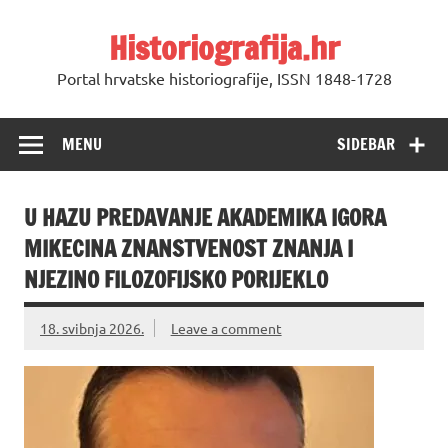
Skip
to
Historiografija.hr
content
Portal hrvatske historiografije, ISSN 1848-1728
MENU
SIDEBAR
U HAZU PREDAVANJE AKADEMIKA IGORA
MIKECINA ZNANSTVENOST ZNANJA I
NJEZINO FILOZOFIJSKO PORIJEKLO
18. svibnja 2026.
Leave a comment