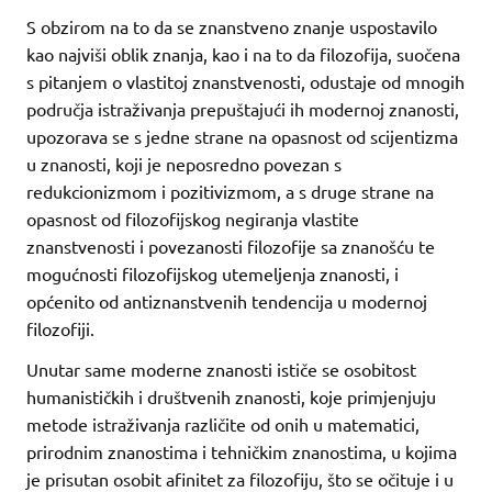
S obzirom na to da se znanstveno znanje uspostavilo
kao najviši oblik znanja, kao i na to da filozofija, suočena
s pitanjem o vlastitoj znanstvenosti, odustaje od mnogih
područja istraživanja prepuštajući ih modernoj znanosti,
upozorava se s jedne strane na opasnost od scijentizma
u znanosti, koji je neposredno povezan s
redukcionizmom i pozitivizmom, a s druge strane na
opasnost od filozofijskog negiranja vlastite
znanstvenosti i povezanosti filozofije sa znanošću te
mogućnosti filozofijskog utemeljenja znanosti, i
općenito od antiznanstvenih tendencija u modernoj
filozofiji.
Unutar same moderne znanosti ističe se osobitost
humanističkih i društvenih znanosti, koje primjenjuju
metode istraživanja različite od onih u matematici,
prirodnim znanostima i tehničkim znanostima, u kojima
je prisutan osobit afinitet za filozofiju, što se očituje i u