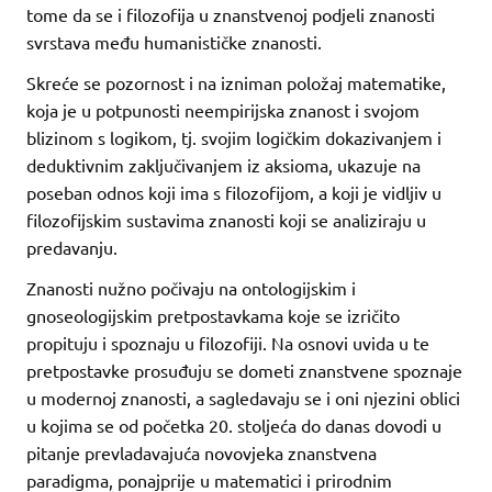
tome da se i filozofija u znanstvenoj podjeli znanosti
svrstava među humanističke znanosti.
Skreće se pozornost i na izniman položaj matematike,
koja je u potpunosti neempirijska znanost i svojom
blizinom s logikom, tj. svojim logičkim dokazivanjem i
deduktivnim zaključivanjem iz aksioma, ukazuje na
poseban odnos koji ima s filozofijom, a koji je vidljiv u
filozofijskim sustavima znanosti koji se analiziraju u
predavanju.
Znanosti nužno počivaju na ontologijskim i
gnoseologijskim pretpostavkama koje se izričito
propituju i spoznaju u filozofiji. Na osnovi uvida u te
pretpostavke prosuđuju se dometi znanstvene spoznaje
u modernoj znanosti, a sagledavaju se i oni njezini oblici
u kojima se od početka 20. stoljeća do danas dovodi u
pitanje prevladavajuća novovjeka znanstvena
paradigma, ponajprije u matematici i prirodnim