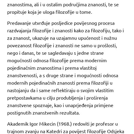
znanostima, ali i u ostalim područjima znanosti, te se
propituje koja je uloga filozofije u tome.
Predavanje utvrđuje posljedice povijesnog procesa
razdvajanja filozofije i znanosti kako za filozofiju, tako i
za znanost, ukazuje na uzajamnu upućenost i nužnu
povezanost filozofije i znanosti ne samo u prošlosti,
nego i danas, te se sagledavaju s jedne strane
mogućnosti odnosa filozofije prema modernim
pojedinačnim znanostima i prema vlastitoj
znanstvenosti, a s druge strane i mogućnosti odnosa
modernih pojedinačnih znanosti prema filozofiji u
nastojanju da i same reflektiraju o svojim vlastitim
pretpostavkama u cilju produbljenja i proširenja
znanstvene spoznaje, kao i unaprjeđenja primjene
postignutih znanstvenih rezultata.
Akademik Igor Mikecin (1968.) redoviti je profesor u
trajnom zvanju na Katedri za povijest filozofije Odsjeka