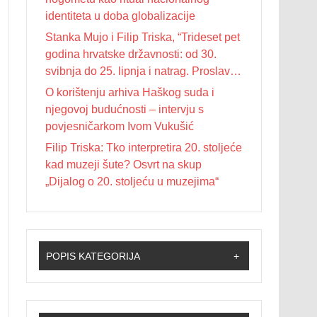
identiteta u doba globalizacije
Stanka Mujo i Filip Triska, “Trideset pet
godina hrvatske državnosti: od 30.
svibnja do 25. lipnja i natrag. Proslave
Dana državnosti u Republici Hrvatskoj
O korištenju arhiva Haškog suda i
od 1990. do 2025. godine”
njegovoj budućnosti – intervju s
povjesničarkom Ivom Vukušić
Filip Triska: Tko interpretira 20. stoljeće
kad muzeji šute? Osvrt na skup
„Dijalog o 20. stoljeću u muzejima“
POPIS KATEGORIJA
+