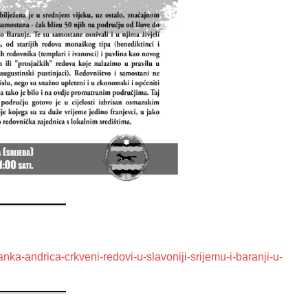
anka-andrica-crkveni-redovi-u-slavoniji-srijemu-i-baranji-u-