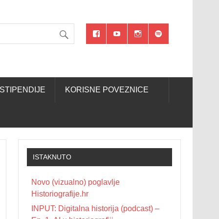
STIPENDIJE
KORISNE POVEZNICE
ISTAKNUTO
Novo (vizualno) poglavlje
Historiografije.hr
INPUT: Digitalna historija (podcast) –