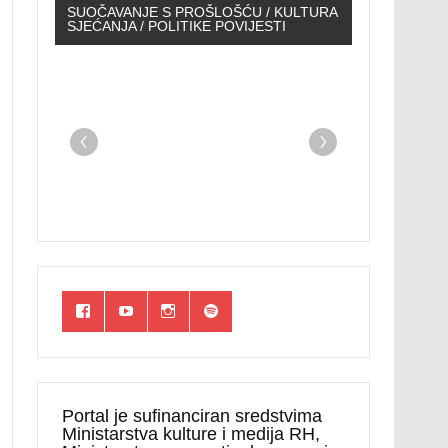
SUOČAVANJE S PROŠLOŠĆU / KULTURA
SJEĆANJA / POLITIKE POVIJESTI
Portal je sufinanciran sredstvima
Ministarstva kulture i medija RH,