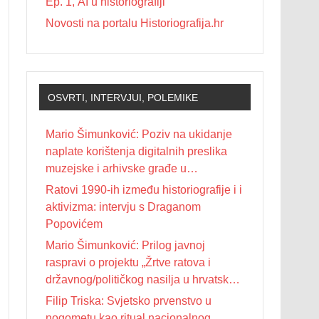
Ep. 1, AI u historiografiji
Novosti na portalu Historiografija.hr
OSVRTI, INTERVJUI, POLEMIKE
Mario Šimunković: Poziv na ukidanje
naplate korištenja digitalnih preslika
muzejske i arhivske građe u
nekomercijalne svrhe
Ratovi 1990-ih između historiografije i i
aktivizma: intervju s Draganom
Popovićem
Mario Šimunković: Prilog javnoj
raspravi o projektu „Žrtve ratova i
državnog/političkog nasilja u hrvatskoj
povijesti 20. stoljeća“
Filip Triska: Svjetsko prvenstvo u
nogometu kao ritual nacionalnog