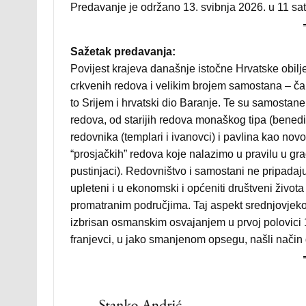
Predavanje je održano 13. svibnja 2026. u 11 sat
Sažetak predavanja:
Povijest krajeva današnje istočne Hrvatske obilj
crkvenih redova i velikim brojem samostana – čak
to Srijem i hrvatski dio Baranje. Te su samostane o
redova, od starijih redova monaškog tipa (benedikt
redovnika (templari i ivanovci) i pavlina kao nov
“prosjačkih” redova koje nalazimo u pravilu u gra
pustinjaci). Redovništvo i samostani ne pripada
upleteni i u ekonomski i općeniti društveni života
promatranim područjima. Taj aspekt srednjovjekov
izbrisan osmanskim osvajanjem u prvoj polovici 1
franjevci, u jako smanjenom opsegu, našli način 