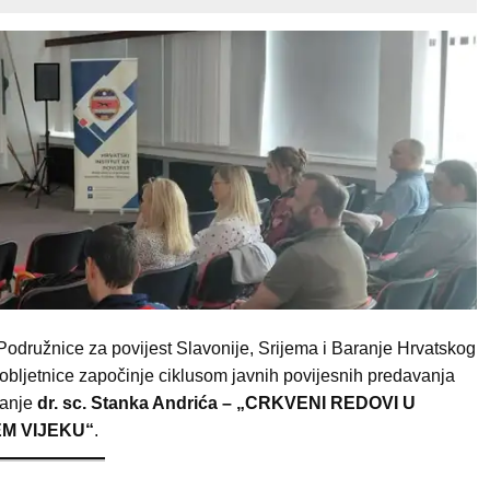
Podružnice za povijest Slavonije, Srijema i Baranje Hrvatskog
e obljetnice započinje ciklusom javnih povijesnih predavanja
vanje
dr. sc. Stanka Andrića – „CRKVENI REDOVI U
EM VIJEKU“
.