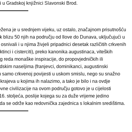
i u Gradskoj knjižnici Slavonski Brod.
ežena je u srednjem vijeku, uz ostalo, značajnom prisutnošću
 blizu 50 njih na području od Ilove do Dunava, uključujući u
snivali i u njima živjeli pripadnici desetak različitih crkvenih
inci i cisterciti), preko kanonika augustinaca, viteških
og reda monaške inspiracije, do propovjedničkih ili
dskim naseljima (franjevci, dominikanci, augustinski
ju samo crkvenoj povijesti u uskom smislu, nego su snažno
 krajeva u kojima ih nalazimo, a tako je bilo i na ovdje
ne civilizacije na ovom području gotovo je u cijelosti
6. stoljeća, poslije kojega su za duže vrijeme jedino
da se održe kao redovnička zajednica s lokalnim središtima.