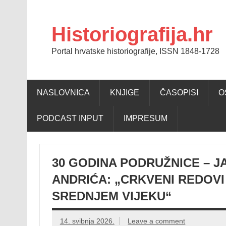
Skip
to
content
Historiografija.hr
Portal hrvatske historiografije, ISSN 1848-1728
NASLOVNICA
KNJIGE
ČASOPISI
O
PODCAST INPUT
IMPRESUM
30 GODINA PODRUŽNICE – J
ANDRIĆA: „CRKVENI REDOVI 
SREDNJEM VIJEKU“
14. svibnja 2026.
Leave a comment