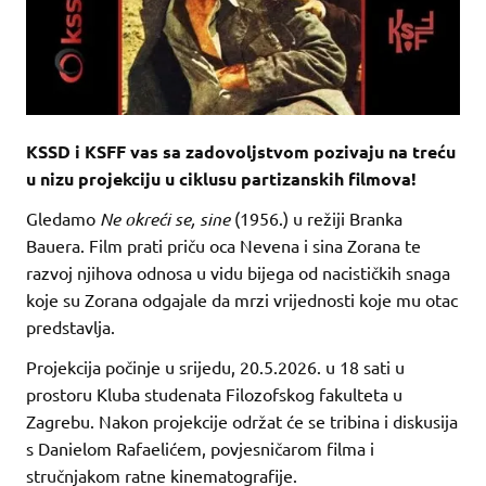
KSSD i KSFF vas sa zadovoljstvom pozivaju na treću
u nizu projekciju u ciklusu partizanskih filmova!
Gledamo
Ne okreći se, sine
(1956.) u režiji Branka
Bauera. Film prati priču oca Nevena i sina Zorana te
razvoj njihova odnosa u vidu bijega od nacističkih snaga
koje su Zorana odgajale da mrzi vrijednosti koje mu otac
predstavlja.
Projekcija počinje u srijedu, 20.5.2026. u 18 sati u
prostoru Kluba studenata Filozofskog fakulteta u
Zagrebu. Nakon projekcije održat će se tribina i diskusija
s Danielom Rafaelićem, povjesničarom filma i
stručnjakom ratne kinematografije.