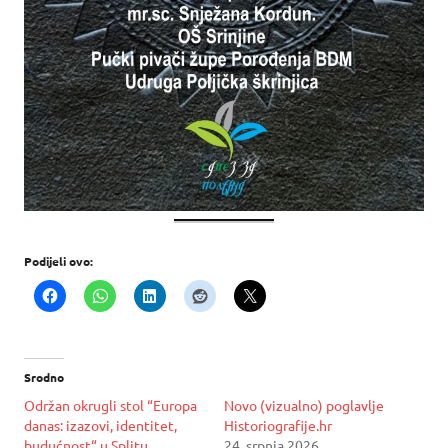
Podijeli ovo:
Srodno
Održan okrugli stol “Europa
Novo (vizualno) poglavlje
danas: izazovi, identitet,
Historiografije.hr
budućnost“ u Splitu
24. srpnja 2026.