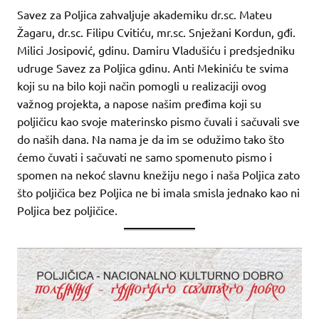
Savez za Poljica zahvaljuje akademiku dr.sc. Mateu
Žagaru, dr.sc. Filipu Cvitiću, mr.sc. Snježani Kordun, gđi.
Milici Josipović, gdinu. Damiru Vladušiću i predsjedniku
udruge Savez za Poljica gdinu. Anti Mekiniću te svima
koji su na bilo koji način pomogli u realizaciji ovog
važnog projekta, a napose našim pređima koji su
poljičicu kao svoje materinsko pismo čuvali i sačuvali sve
do naših dana. Na nama je da im se odužimo tako što
ćemo čuvati i sačuvati ne samo spomenuto pismo i
spomen na nekoć slavnu knežiju nego i naša Poljica zato
što poljičica bez Poljica ne bi imala smisla jednako kao ni
Poljica bez poljičice.