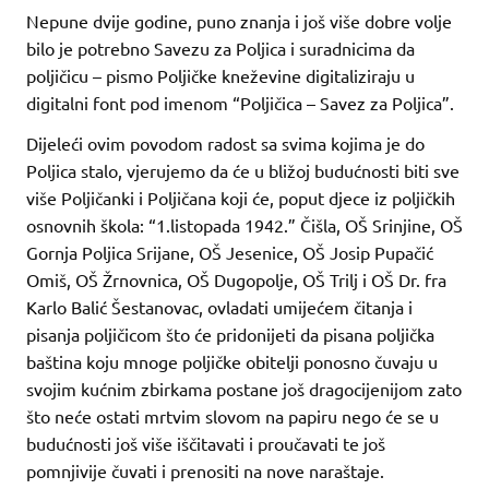
Nepune dvije godine, puno znanja i još više dobre volje
bilo je potrebno Savezu za Poljica i suradnicima da
poljičicu – pismo Poljičke kneževine digitaliziraju u
digitalni font pod imenom “Poljičica – Savez za Poljica”.
Dijeleći ovim povodom radost sa svima kojima je do
Poljica stalo, vjerujemo da će u bližoj budućnosti biti sve
više Poljičanki i Poljičana koji će, poput djece iz poljičkih
osnovnih škola: “1.listopada 1942.” Čišla, OŠ Srinjine, OŠ
Gornja Poljica Srijane, OŠ Jesenice, OŠ Josip Pupačić
Omiš, OŠ Žrnovnica, OŠ Dugopolje, OŠ Trilj i OŠ Dr. fra
Karlo Balić Šestanovac, ovladati umijećem čitanja i
pisanja poljičicom što će pridonijeti da pisana poljička
baština koju mnoge poljičke obitelji ponosno čuvaju u
svojim kućnim zbirkama postane još dragocijenijom zato
što neće ostati mrtvim slovom na papiru nego će se u
budućnosti još više iščitavati i proučavati te još
pomnjivije čuvati i prenositi na nove naraštaje.