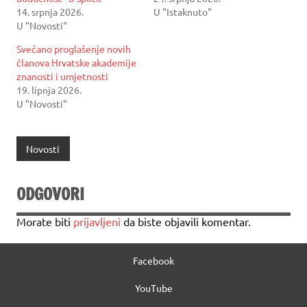
14. srpnja 2026.
U "Istaknuto"
U "Novosti"
Svečano proglašenje novih
članova Hrvatske akademije
znanosti i umjetnosti
19. lipnja 2026.
U "Novosti"
Novosti
ODGOVORI
Morate biti
prijavljeni
da biste objavili komentar.
Facebook
YouTube