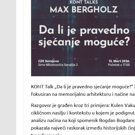
KONT Talk „Da li je pravedno sjećanje moguće?“ 
fokusiran na memorijalnu arhitekturu i načine na
Razgovor je građen kroz tri primjera: Kulen Vakuf
cikličnom nasilju i kontekstu u kojem je podignu
analizu načina na koji spomenik Bogdan Bogdanović
pokazala najveći raskorak između historijskih čin
transformaciju.