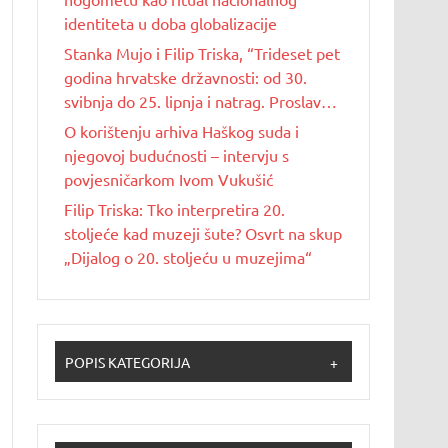
identiteta u doba globalizacije
Stanka Mujo i Filip Triska, “Trideset pet
godina hrvatske državnosti: od 30.
svibnja do 25. lipnja i natrag. Proslave
Dana državnosti u Republici Hrvatskoj
O korištenju arhiva Haškog suda i
od 1990. do 2025. godine”
njegovoj budućnosti – intervju s
povjesničarkom Ivom Vukušić
Filip Triska: Tko interpretira 20.
stoljeće kad muzeji šute? Osvrt na skup
„Dijalog o 20. stoljeću u muzejima“
POPIS KATEGORIJA
+