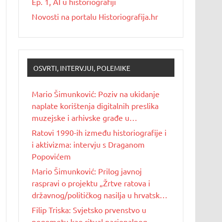
Ep. 1, AI u historiografiji
Novosti na portalu Historiografija.hr
OSVRTI, INTERVJUI, POLEMIKE
Mario Šimunković: Poziv na ukidanje
naplate korištenja digitalnih preslika
muzejske i arhivske građe u
nekomercijalne svrhe
Ratovi 1990-ih između historiografije i
i aktivizma: intervju s Draganom
Popovićem
Mario Šimunković: Prilog javnoj
raspravi o projektu „Žrtve ratova i
državnog/političkog nasilja u hrvatskoj
povijesti 20. stoljeća“
Filip Triska: Svjetsko prvenstvo u
nogometu kao ritual nacionalnog