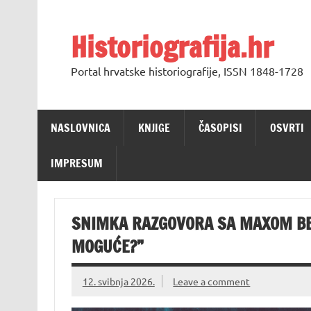
Skip
to
content
Historiografija.hr
Portal hrvatske historiografije, ISSN 1848-1728
NASLOVNICA
KNJIGE
ČASOPISI
OSVRTI
IMPRESUM
SNIMKA RAZGOVORA SA MAXOM BER
MOGUĆE?”
12. svibnja 2026.
Leave a comment