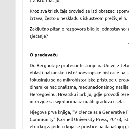
Kroz sva tri slučaja provlači se isti obrazac: spome
žrtava, često u neskladu s iskustvom preživjelih. U
Zaključno pitanje razgovora bilo je jednostavno: 
sjećanje?
O predavaču
Dr. Bergholz je profesor historije na Univerzitet
oblasti balkanske i istočnoevropske historije na 
fokusiraju se na mikrohistorijske pristupe u pr
dinamike nacionalizma, međunacionalnog nasilja i
Hercegovinu, Hrvatsku i Srbiju, gdje provodi tere
intervjue sa svjedocima iz malih gradova i sela.
Njegova prva knjiga, “Violence as a Generative F
Community” (Cornell University Press, 2016), istr
etničkoj zajednici koja se prostire na današnjoj 