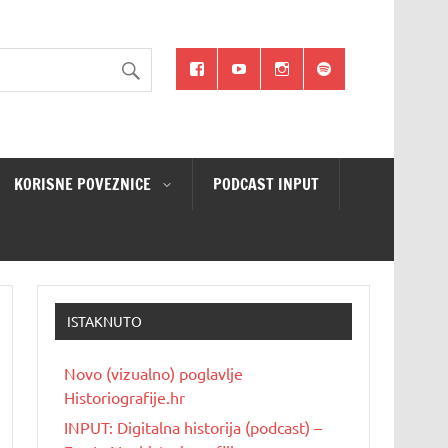
KORISNE POVEZNICE
PODCAST INPUT
ISTAKNUTO
Novo (vizualno) poglavlje
Historiografije.hr
INPUT: Digitalna historija (podcast) –