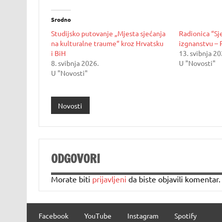
Srodno
Studijsko putovanje „Mjesta sjećanja
Radionica “Sje
na kulturalne traume“ kroz Hrvatsku
izgnanstvu – 
i BiH
13. svibnja 20
8. svibnja 2026.
U "Novosti"
U "Novosti"
Novosti
ODGOVORI
Morate biti
prijavljeni
da biste objavili komentar.
Facebook
YouTube
Instagram
Spotify