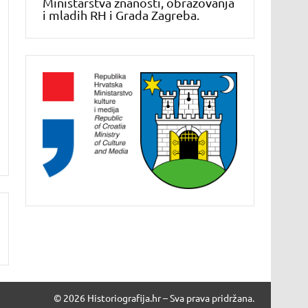
Ministarstva znanosti, obrazovanja
i mladih RH i Grada Zagreba.
© 2026 Historiografija.hr – Sva prava pridržana.