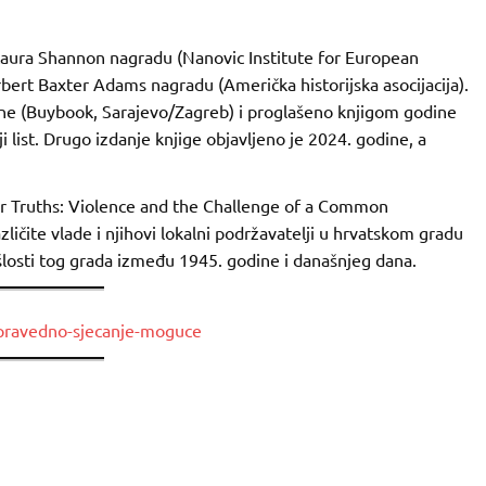
. Laura Shannon nagradu (Nanovic Institute for European
bert Baxter Adams nagradu (Američka historijska asocijacija).
ine (Buybook, Sarajevo/Zagreb) i proglašeno knjigom godine
 list. Drugo izdanje knjige objavljeno je 2024. godine, a
ur Truths: Violence and the Challenge of a Common
zličite vlade i njihovi lokalni podržavatelji u hrvatskom gradu
šlosti tog grada između 1945. godine i današnjeg dana.
e-pravedno-sjecanje-moguce