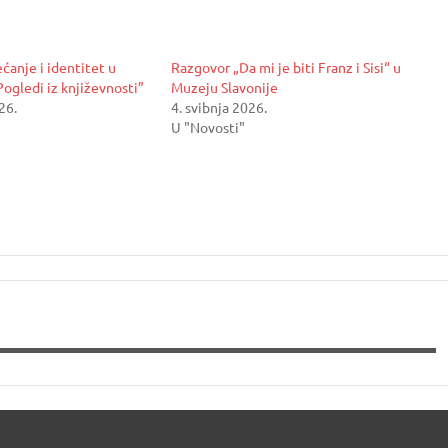
ćanje i identitet u
Razgovor „Da mi je biti Franz i Sisi“ u
Pogledi iz književnosti”
Muzeju Slavonije
26.
4. svibnja 2026.
U "Novosti"