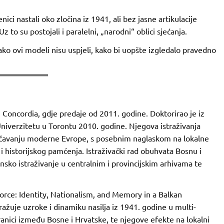
nici nastali oko zločina iz 1941, ali bez jasne artikulacije
z to su postojali i paralelni, „narodni“ oblici sjećanja.
ako ovi modeli nisu uspjeli, kako bi uopšte izgledalo pravedno
u Concordia, gdje predaje od 2011. godine. Doktorirao je iz
Univerzitetu u Torontu 2010. godine. Njegova istraživanja
oučavanju moderne Evrope, s posebnim naglaskom na lokalne
 historijskog pamćenja. Istraživački rad obuhvata Bosnu i
nsko istraživanje u centralnim i provincijskim arhivama te
orce: Identity, Nationalism, and Memory in a Balkan
ažuje uzroke i dinamiku nasilja iz 1941. godine u multi-
granici između Bosne i Hrvatske, te njegove efekte na lokalni