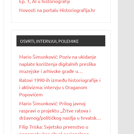
Ep. 1, AI u historiografiji
Novosti na portalu Historiografija.hr
OSVRTI, INTERVJUI, POLEMIKE
Mario Šimunković: Poziv na ukidanje
naplate korištenja digitalnih preslika
muzejske i arhivske građe u
nekomercijalne svrhe
Ratovi 1990-ih između historiografije i
i aktivizma: intervju s Draganom
Popovićem
Mario Šimunković: Prilog javnoj
raspravi o projektu „Žrtve ratova i
državnog/političkog nasilja u hrvatskoj
povijesti 20. stoljeća“
Filip Triska: Svjetsko prvenstvo u
nogometu kao ritual nacionalnog