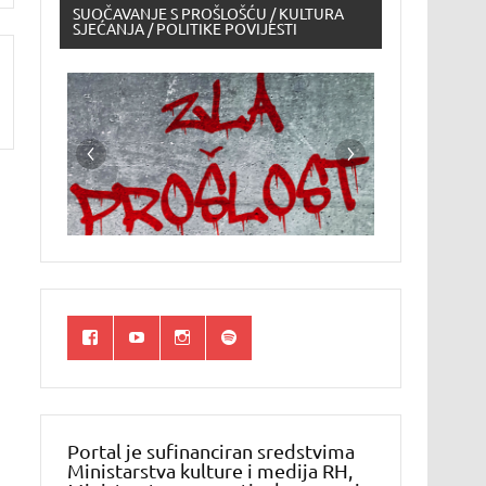
SUOČAVANJE S PROŠLOŠĆU / KULTURA
SJEĆANJA / POLITIKE POVIJESTI
Portal je sufinanciran sredstvima
Ministarstva kulture i medija RH,