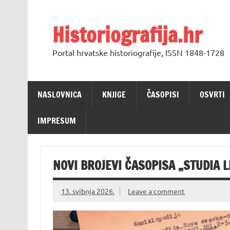
Skip
to
content
Historiografija.hr
Portal hrvatske historiografije, ISSN 1848-1728
NASLOVNICA
KNJIGE
ČASOPISI
OSVRTI
IMPRESUM
NOVI BROJEVI ČASOPISA „STUDIA 
13. svibnja 2026.
Leave a comment