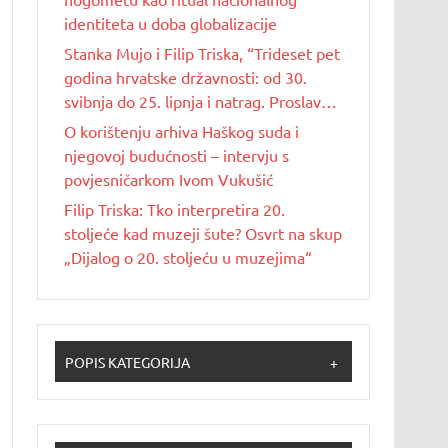
identiteta u doba globalizacije
Stanka Mujo i Filip Triska, “Trideset pet
godina hrvatske državnosti: od 30.
svibnja do 25. lipnja i natrag. Proslave
Dana državnosti u Republici Hrvatskoj
O korištenju arhiva Haškog suda i
od 1990. do 2025. godine”
njegovoj budućnosti – intervju s
povjesničarkom Ivom Vukušić
Filip Triska: Tko interpretira 20.
stoljeće kad muzeji šute? Osvrt na skup
„Dijalog o 20. stoljeću u muzejima“
POPIS KATEGORIJA
+