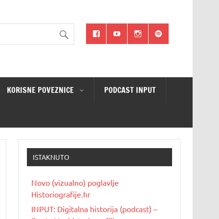
KORISNE POVEZNICE
PODCAST INPUT
ISTAKNUTO
Novo (vizualno) poglavlje
Historiografije.hr
INPUT: Digitalna historija (podcast) –