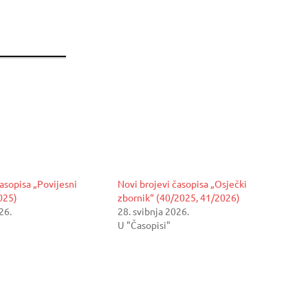
asopisa „Povijesni
Novi brojevi časopisa „Osječki
025)
zbornik“ (40/2025, 41/2026)
26.
28. svibnja 2026.
U "Časopisi"