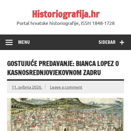
Skip
to
Historiografija.hr
content
Portal hrvatske historiografije, ISSN 1848-1728
MENU
SIDEBAR
GOSTUJUĆE PREDAVANJE: BIANCA LOPEZ O
KASNOSREDNJOVJEKOVNOM ZADRU
11. svibnja 2026.
Leave a comment