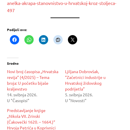
anelka-akrapa-stanovnistvo-u-hrvatskoj-kroz-stoljeca-
497
Podijeli ovo:
Srodno
Novi broj časopisa „Hrvatska
Ljiljana Dobrovšak,
revija“ (4/2025) – Tema
“Začetnici industrije u
broja: U početku bijaše
Hrvatskoj židovskog
kraljevstvo
podrijetla”
14. svibnja 2026.
5. svibnja 2026.
U "Časopisi"
U "Novosti"
Predstavljanje knjige
„Nikola VII. Zrinski
(Čakovečki 1620. – 1664.)“
Hrvoja Petrića u Koprivnici