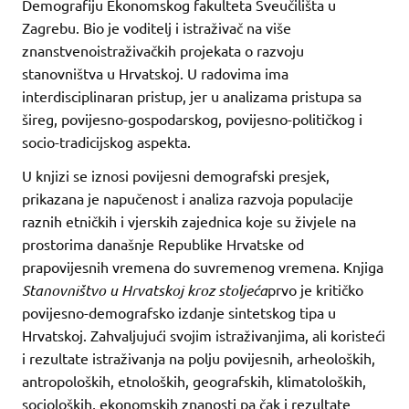
Demografiju Ekonomskog fakulteta Sveučilišta u
Zagrebu. Bio je voditelj i istraživač na više
znanstvenoistraživačkih projekata o razvoju
stanovništva u Hrvatskoj. U radovima ima
interdisciplinaran pristup, jer u analizama pristupa sa
šireg, povijesno-gospodarskog, povijesno-političkog i
socio-tradicijskog aspekta.
U knjizi se iznosi povijesni demografski presjek,
prikazana je napučenost i analiza razvoja populacije
raznih etničkih i vjerskih zajednica koje su živjele na
prostorima današnje Republike Hrvatske od
prapovijesnih vremena do suvremenog vremena. Knjiga
Stanovništvo u Hrvatskoj kroz stoljeća
prvo je kritičko
povijesno-demografsko izdanje sintetskog tipa u
Hrvatskoj. Zahvaljujući svojim istraživanjima, ali koristeći
i rezultate istraživanja na polju povijesnih, arheoloških,
antropoloških, etnoloških, geografskih, klimatoloških,
socioloških, ekonomskih znanosti pa čak i rezultate