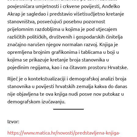
povjesničara umjetnosti i crkvene povijesti, Anđelko
Akrap je sagledao i predstavio višetisućljetno kretanje
stanovništva, posvećujući posebnu pozornost
prijelomnim razdobljima u kojima je pod utjecajem
različitih političkih, društvenih i gospodarskih činitelja
značajno narušen njegov normalan razvoj. Knjiga je
opremljena brojnim grafikonima i tablicama u boji u
kojima se prikazuje kretanje broja stanovnika u
pojedinim regijama, kao i na čitavom prostoru Hrvatske.
Riječ je o kontekstualizaciji i demografskoj analizi broja
stanovnika u povijesti hrvatskih zemalja kakva do danas
nije objavljena te ova knjiga nudi posve nov putokaz u
demografskom izučavanju.
Izvor:
https://www.matica.hr/novosti/predstavljena-knjiga-