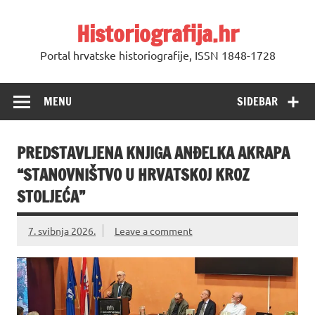
Skip
to
Historiografija.hr
content
Portal hrvatske historiografije, ISSN 1848-1728
MENU
SIDEBAR
PREDSTAVLJENA KNJIGA ANĐELKA AKRAPA
“STANOVNIŠTVO U HRVATSKOJ KROZ
STOLJEĆA”
7. svibnja 2026.
Leave a comment