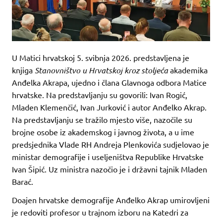
U Matici hrvatskoj 5. svibnja 2026. predstavljena je
knjiga
Stanovništvo u Hrvatskoj kroz stoljeća
akademika
Anđelka Akrapa, ujedno i člana Glavnoga odbora Matice
hrvatske. Na predstavljanju su govorili: Ivan Rogić,
Mladen Klemenčić, Ivan Jurković i autor Anđelko Akrap.
Na predstavljanju se tražilo mjesto više, nazočile su
brojne osobe iz akademskog i javnog života, a u ime
predsjednika Vlade RH Andreja Plenkovića sudjelovao je
ministar demografije i useljeništva Republike Hrvatske
Ivan Šipić. Uz ministra nazočio je i državni tajnik Mladen
Barać.
Doajen hrvatske demografije Anđelko Akrap umirovljeni
je redoviti profesor u trajnom izboru na Katedri za