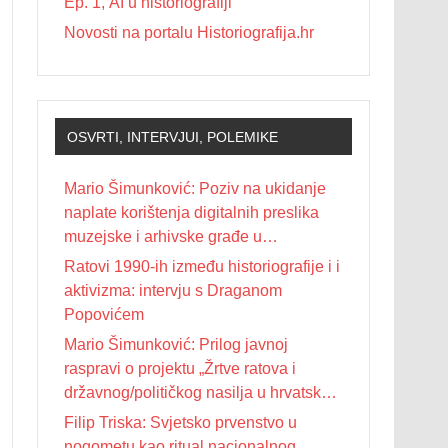
Ep. 1, AI u historiografiji
Novosti na portalu Historiografija.hr
OSVRTI, INTERVJUI, POLEMIKE
Mario Šimunković: Poziv na ukidanje
naplate korištenja digitalnih preslika
muzejske i arhivske građe u
nekomercijalne svrhe
Ratovi 1990-ih između historiografije i i
aktivizma: intervju s Draganom
Popovićem
Mario Šimunković: Prilog javnoj
raspravi o projektu „Žrtve ratova i
državnog/političkog nasilja u hrvatskoj
povijesti 20. stoljeća“
Filip Triska: Svjetsko prvenstvo u
nogometu kao ritual nacionalnog