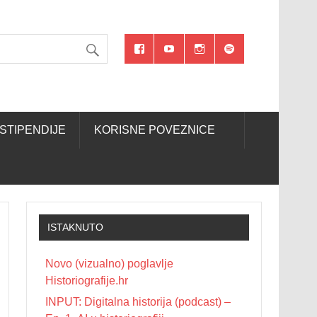
STIPENDIJE
KORISNE POVEZNICE
ISTAKNUTO
Novo (vizualno) poglavlje
Historiografije.hr
INPUT: Digitalna historija (podcast) –