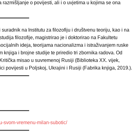
a razmišljanje o povijesti, ali i o uvjetima u kojima se ona
suradnik na Institutu za filozofiju i društvenu teoriju, kao i na
udija filozofije, magistrirao je i doktorirao na Fakultetu
 socijalnih ideja, teorijama nacionalizma i istraživanjem ruske
m knjiga i brojne studije te priredio tri zbornika radova. Od
ritička misao u suvremenoj Rusiji (Biblioteka XX. vijek,
ici povijesti u Poljskoj, Ukrajini i Rusiji (Fabrika knjiga, 2019.).
i-u-svom-vremenu-milan-subotic/