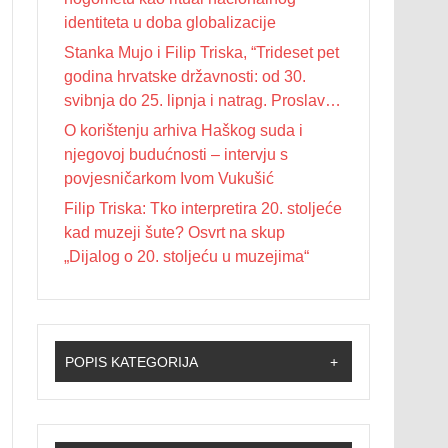
identiteta u doba globalizacije
Stanka Mujo i Filip Triska, “Trideset pet
godina hrvatske državnosti: od 30.
svibnja do 25. lipnja i natrag. Proslave
Dana državnosti u Republici Hrvatskoj
O korištenju arhiva Haškog suda i
od 1990. do 2025. godine”
njegovoj budućnosti – intervju s
povjesničarkom Ivom Vukušić
Filip Triska: Tko interpretira 20. stoljeće
kad muzeji šute? Osvrt na skup
„Dijalog o 20. stoljeću u muzejima“
POPIS KATEGORIJA
+