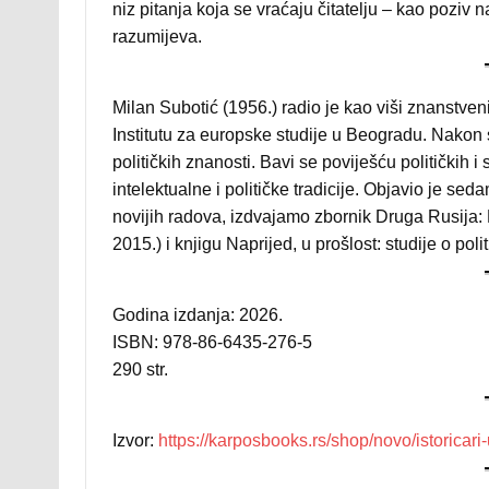
niz pitanja koja se vraćaju čitatelju – kao poziv n
razumijeva.
Milan Subotić (1956.) radio je kao viši znanstveni 
Institutu za europske studije u Beogradu. Nakon st
političkih znanosti. Bavi se poviješću političkih i
intelektualne i političke tradicije. Objavio je seda
novijih radova, izdvajamo zbornik Druga Rusija: K
2015.) i knjigu Naprijed, u prošlost: studije o polit
Godina izdanja: 2026.
ISBN: 978-86-6435-276-5
290 str.
Izvor:
https://karposbooks.rs/shop/novo/istoricar