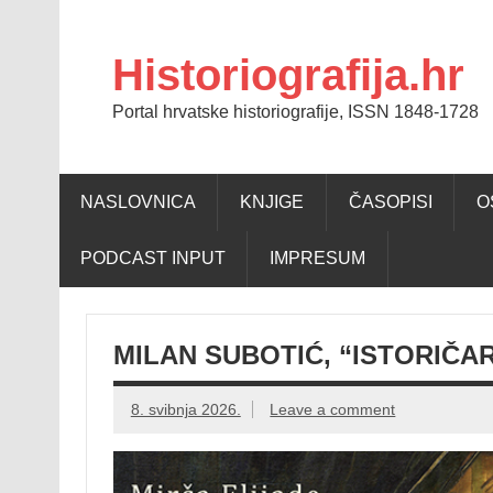
Skip
to
content
Historiografija.hr
Portal hrvatske historiografije, ISSN 1848-1728
NASLOVNICA
KNJIGE
ČASOPISI
O
PODCAST INPUT
IMPRESUM
MILAN SUBOTIĆ, “ISTORIČA
8. svibnja 2026.
Leave a comment