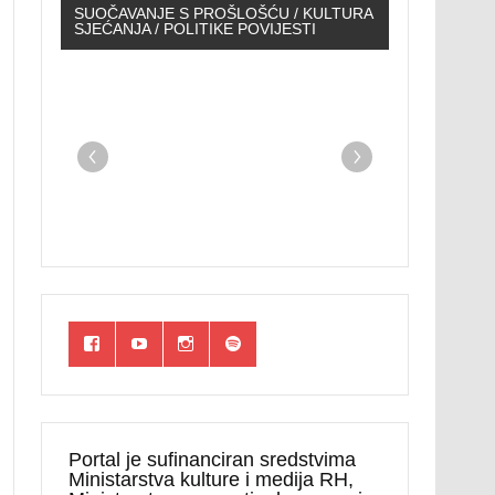
SUOČAVANJE S PROŠLOŠĆU / KULTURA
SJEĆANJA / POLITIKE POVIJESTI
Portal je sufinanciran sredstvima
Ministarstva kulture i medija RH,