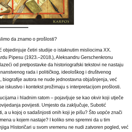
slimo da znamo o prošlosti?
 objedinjuje četiri studije o istaknutim misliocima XX.
ardu Pipesu (1923.–2018.), Aleksandru Gerschenkronu
azeći od pretpostavke da historiografski tekstovi ne nastaju
nanstvenog rada i političkog, ideološkog i društvenog
a, biografije autora ne nude jednostavna objašnjenja, već
e iskustvo i kontekst prožimaju s interpretacijom prošlosti.
ucijama i hladnim ratom – pojavljuje se kao okvir koji utječe
povijedanja povijesti. Umjesto da zaključuje, Subotić
sti, a u kojoj o sadašnjosti onih koji je pišu? Što uopće znači
vremena u kojem nastaje? I koliko smo spremni da u tim
njiga Historičari u svom vremenu ne nudi zatvoren pogled, već