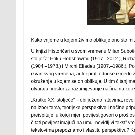
Kako vrijeme u kojem živimo oblikuje ono što mi
U knjizi Historičari u svom vremenu Milan Subotić
stoljeća: Eriku Hobsbawmu (1917.–2012.), Rich
(1904.–1978.) i Mirchi Eliadeu (1907.–1986.). Pol
izvan svog vremena, autor prati odnose između z
okruženja u kojem se on oblikuje. U tim čitanjim
otvaraju prostor za razumijevanje načina na koji s
„Kratko XX. stoljeće” – obilježeno ratovima, revol
na izbor tema, teorijske perspektive i načine pri
preispituje: u kojoj mjeri povijest govori o prošlo
čitati povijest imajući na umu „nevidljivi tekst” 
tekstovima prepoznamo i vlastitu perspektivu? K