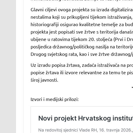
Glavni ciljevi ovoga projekta su izrada digitaliz
nestalima koji su prikupljeni tijekom istraživanja,
historiografiji osigurao kvalitetne temelje za bud
projekta jest popisati sve žrtve s teritorija današ
ubijene u ratovima tijekom 20. stoljeća (Prvi i Dru
posljedica državnog/političkog nasilja na teritor
Drugog svjetskog rata, kao i sve žrtve državnog/p
Uz izradu popisa žrtava, zadaća istraživača na proj
popise žrtava ili izvore relevantne za temu te pi
široj javnosti.
Izvori i medijski prilozi: