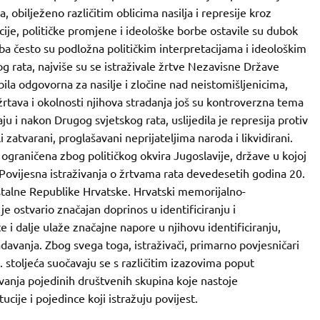
, obilježeno različitim oblicima nasilja i represije kroz
ucije, političke promjene i ideološke borbe ostavile su dubok
oba često su podložna političkim interpretacijama i ideološkim
 rata, najviše su se istraživale žrtve Nezavisne Države
la odgovorna za nasilje i zločine nad neistomišljenicima,
rtava i okolnosti njihova stradanja još su kontroverzna tema
u i nakon Drugog svjetskog rata, uslijedila je represija protiv
 zatvarani, proglašavani neprijateljima naroda i likvidirani.
a ograničena zbog političkog okvira Jugoslavije, države u kojoj
. Povijesna istraživanja o žrtvama rata devedesetih godina 20.
stalne Republike Hrvatske. Hrvatski memorijalno-
 ostvario značajan doprinos u identificiranju i
 i dalje ulaže značajne napore u njihovu identificiranju,
adavanja. Zbog svega toga, istraživači, primarno povjesničari
0. stoljeća suočavaju se s različitim izazovima poput
ovanja pojedinih društvenih skupina koje nastoje
tucije i pojedince koji istražuju povijest.