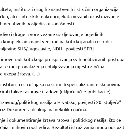
teta, instituta i drugih znanstvenih i stručnih organizacija i
ičkih, ali i sintetskih makroprojekata vezanih uz istraživanje
h negativnih posljedica u sadašnjosti.
o gradivo i druge izvore vezane uz djelovanje pojedinih
kompleksan znanstveni rad na kritičkoj analizi i studiji
aljevine SHS/Jugoslavije, NDH i povijesti SFRJ.
imove radi kritičkoga preispitivanja svih politiziranih pristupa
te radi pronalaženja i obilježavanja mjesta zločina i
g ukopa žrtava. (…)
stitucija i stručnjaka na širim ili specijaliziranim skupovima
rati takve rasprave i radove (uključujući e-publikacije).
žavnog/političkog nasilja u Hrvatskoj povijesti 20. stoljeća”
a iz Dokumenta dijaloga na nekoliko načina.
je i dokumentiranje žrtava ratova i političkog nasilja, što će
aja i njihovih posljedica. Rezultati istraživanja mogu poslužiti