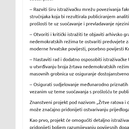
‒ Razviti širu istraživačku mrežu povezivanja fakul
stručnjaka koja bi rezultirala publiciranjem analit
prošlosti te uz suočavanje i prevladavanje njezini
‒ Otvoriti i kritički istražiti te objaviti arhivsk
nedemokratskih režima te ostvariti preduvjete za 
moderne hrvatske povijesti, posebno povijesti Kr
‒ Nastaviti rad i dodatno osposobiti istraživačke t
u utvrđivanju broja žrtava nedemokratskih režima 
masovnih grobnica uz osiguranje dostojanstveno
‒ Osigurati sudjelovanje međunarodno priznatih in
vezanim uz teme suočavanja s prošlošću te publici
Znanstveni projekt pod nazivom „Žrtve ratova i dr
može značajno pridonijeti ostvarivanju prijedlog
Kao prvo, projekt će omogućiti detaljno istraživan
pridonijeti boljem razumijevanju povijesnih događ