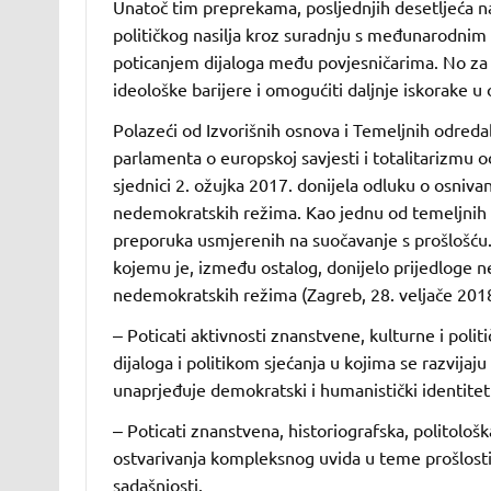
Unatoč tim preprekama, posljednjih desetljeća n
političkog nasilja kroz suradnju s međunarodnim 
poticanjem dijaloga među povjesničarima. No za cj
ideološke barijere i omogućiti daljnje iskorake u o
Polazeći od Izvorišnih osnova i Temeljnih odred
parlamenta o europskoj savjesti i totalitarizmu o
sjednici 2. ožujka 2017. donijela odluku o osniva
nedemokratskih režima. Kao jednu od temeljnih z
preporuka usmjerenih na suočavanje s prošlošću. 
kojemu je, između ostalog, donijelo prijedloge n
nedemokratskih režima (Zagreb, 28. veljače 2018.,
‒ Poticati aktivnosti znanstvene, kulturne i poli
dijaloga i politikom sjećanja u kojima se razvijaju 
unaprjeđuje demokratski i humanistički identitet
‒ Poticati znanstvena, historiografska, politološk
ostvarivanja kompleksnog uvida u teme prošlosti 
sadašnjosti.