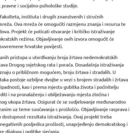
 pravne i socijalno-psihološke studije.
akulteta, instituta i drugih znanstvenih i stručnih
ka mreža. Ova mreža će omogućiti razmjenu znanja i resursa te
dova. Projekt će poticati otvaranje i kritičko istraživanje
ratskih režima. Objavljivanje ovih izvora omogućit će
suvremene hrvatske povijesti.
ziranih pristupa u utvrđivanju broja žrtava nedemokratskih
tava Drugog svjetskog rata i poraća. Dosadašnja istraživanja
naju o približnom mogućem, broju žrtava i stradalih. U
taka postoje ozbiljne dvojbe u vezi s brojem stradalih i žrtava
ipadnosti, kao i prema mjestu gubitka života i počinitelju
iti i na pronalaženju i obilježavanju mjesta zločina i
nog ukopa žrtava. Osigurat će se sudjelovanje međunarodno
ezanim uz teme suočavanja s prošlošću. Objavljivanje rasprava i
u dostupnost rezultata istraživanja. Ovaj projekt treba
 negativnih posljedica prošlosti, unaprjeđenju demokratskog i
 dijaloga i politike sjećanja.