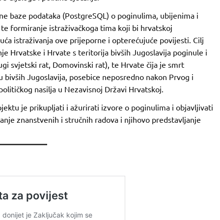
irane baze podataka (PostgreSQL) o poginulima, ubijenima i
 te formiranje istraživačkoga tima koji bi hrvatskoj
uća istraživanja ove prijeporne i opterećujuće povijesti. Cilj
nje Hrvatske i Hrvate s teritorija bivših Jugoslavija poginule i
gi svjetski rat, Domovinski rat), te Hrvate čija je smrt
iju bivših Jugoslavija, posebice neposredno nakon Prvog i
olitičkog nasilja u Nezavisnoj Državi Hrvatskoj.
ektu je prikupljati i ažurirati izvore o poginulima i objavljivati
sanje znanstvenih i stručnih radova i njihovo predstavljanje