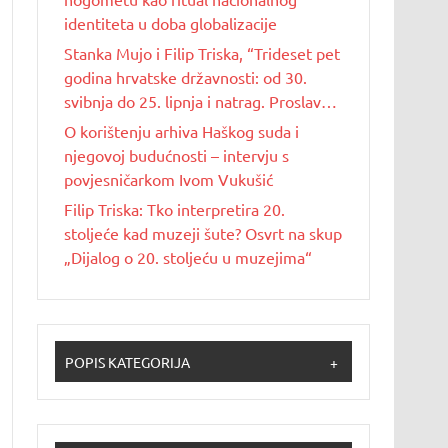
identiteta u doba globalizacije
Stanka Mujo i Filip Triska, “Trideset pet
godina hrvatske državnosti: od 30.
svibnja do 25. lipnja i natrag. Proslave
Dana državnosti u Republici Hrvatskoj
O korištenju arhiva Haškog suda i
od 1990. do 2025. godine”
njegovoj budućnosti – intervju s
povjesničarkom Ivom Vukušić
Filip Triska: Tko interpretira 20.
stoljeće kad muzeji šute? Osvrt na skup
„Dijalog o 20. stoljeću u muzejima“
POPIS KATEGORIJA
+