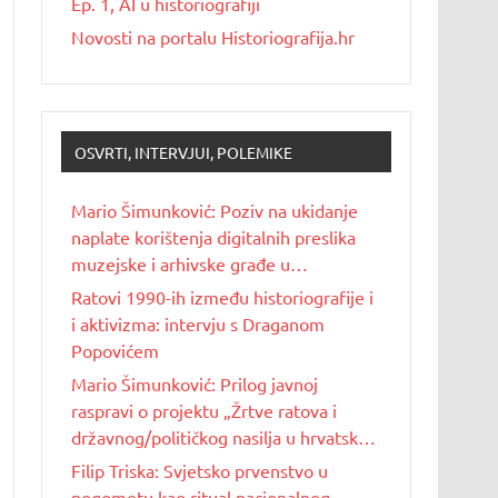
Ep. 1, AI u historiografiji
Novosti na portalu Historiografija.hr
OSVRTI, INTERVJUI, POLEMIKE
Mario Šimunković: Poziv na ukidanje
naplate korištenja digitalnih preslika
muzejske i arhivske građe u
nekomercijalne svrhe
Ratovi 1990-ih između historiografije i
i aktivizma: intervju s Draganom
Popovićem
Mario Šimunković: Prilog javnoj
raspravi o projektu „Žrtve ratova i
državnog/političkog nasilja u hrvatskoj
povijesti 20. stoljeća“
Filip Triska: Svjetsko prvenstvo u
nogometu kao ritual nacionalnog