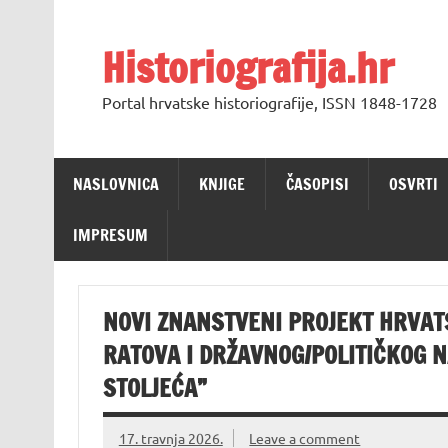
Skip
to
content
Historiografija.hr
Portal hrvatske historiografije, ISSN 1848-1728
NASLOVNICA
KNJIGE
ČASOPISI
OSVRTI
IMPRESUM
NOVI ZNANSTVENI PROJEKT HRVATS
RATOVA I DRŽAVNOG/POLITIČKOG NA
STOLJEĆA”
17. travnja 2026.
Leave a comment