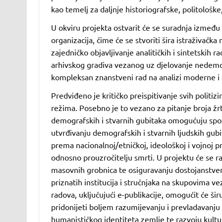
kao temelj za daljnje historiografske, politološke,
U okviru projekta ostvarit će se suradnja između f
organizacija, čime će se stvoriti šira istraživač
zajedničko objavljivanje analitičkih i sintetskih ra
arhivskog gradiva vezanog uz djelovanje nedemok
kompleksan znanstveni rad na analizi moderne i 
Predviđeno je kritičko preispitivanje svih politi
režima. Posebno je to vezano za pitanje broja žr
demografskih i stvarnih gubitaka omogućuju spoz
utvrđivanju demografskih i stvarnih ljudskih gubi
prema nacionalnoj/etničkoj, ideološkoj i vojnoj pr
odnosno prouzročitelju smrti. U projektu će se rad
masovnih grobnica te osiguravanju dostojanstve
priznatih institucija i stručnjaka na skupovima v
radova, uključujući e-publikacije, omogućit će šir
pridonijeti boljem razumijevanju i prevladavanju
humanističkog identiteta zemlje te razvoju kulture