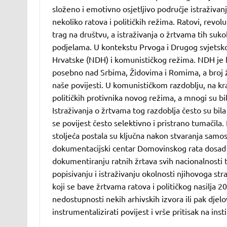
složeno i emotivno osjetljivo područje istraživanja
nekoliko ratova i političkih režima. Ratovi, revol
trag na društvu, a istraživanja o žrtvama tih suk
podjelama. U kontekstu Prvoga i Drugog svjetskog
Hrvatske (NDH) i komunističkog režima. NDH je bi
posebno nad Srbima, Židovima i Romima, a broj ž
naše povijesti. U komunističkom razdoblju, na kraj
političkih protivnika novog režima, a mnogi su bili
Istraživanja o žrtvama tog razdoblja često su bil
se povijest često selektivno i pristrano tumačila
stoljeća postala su ključna nakon stvaranja samo
dokumentacijski centar Domovinskog rata dosad je
dokumentiranju ratnih žrtava svih nacionalnosti te
popisivanju i istraživanju okolnosti njihovoga str
koji se bave žrtvama ratova i političkog nasilja 2
nedostupnosti nekih arhivskih izvora ili pak djel
instrumentalizirati povijest i vrše pritisak na insti