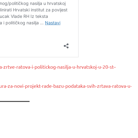
a-zrtve-ratova-i-politickog-nasilja-u-hrvatskoj-u-20-st–
ra-za-novi-projekt-rade-bazu-podataka-svih-zrtava-ratova-u-