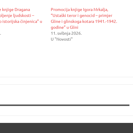
e knjige Dragana
Promocija knjige Igora Mrkalja,
ljenje ljudskosti –
“Ustaški teror i genocid – primjer
 istorijska činjenica” u
Gline i glinskoga kotara 1941.-1942.
godine” u Glini
.
11. svibnja 2026.
U "Novosti"