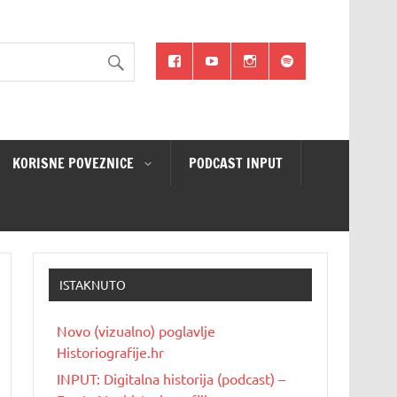
KORISNE POVEZNICE
PODCAST INPUT
ISTAKNUTO
Novo (vizualno) poglavlje
Historiografije.hr
INPUT: Digitalna historija (podcast) –