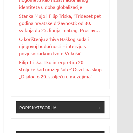
identiteta u doba globalizacije
Stanka Mujo i Filip Triska, “Trideset pet
godina hrvatske državnosti: od 30.
svibnja do 25. lipnja i natrag. Proslave
Dana državnosti u Republici Hrvatskoj
O korištenju arhiva Haškog suda i
od 1990. do 2025. godine”
njegovoj budućnosti – intervju s
povjesničarkom Ivom Vukušić
Filip Triska: Tko interpretira 20.
stoljeće kad muzeji šute? Osvrt na skup
„Dijalog o 20. stoljeću u muzejima“
POPIS KATEGORIJA
+