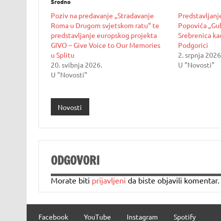
Srodno
Poziv na predavanje „Stradavanje
Predstavljanj
Roma u Drugom svjetskom ratu“ te
Popovića „Gub
predstavljanje europskog projekta
Srebrenica kao
GIVO – Give Voice to Our Memories
Podgorici
u Splitu
2. srpnja 2026
20. svibnja 2026.
U "Novosti"
U "Novosti"
Novosti
ODGOVORI
Morate biti
prijavljeni
da biste objavili komentar.
Facebook
YouTube
Instagram
Spotify