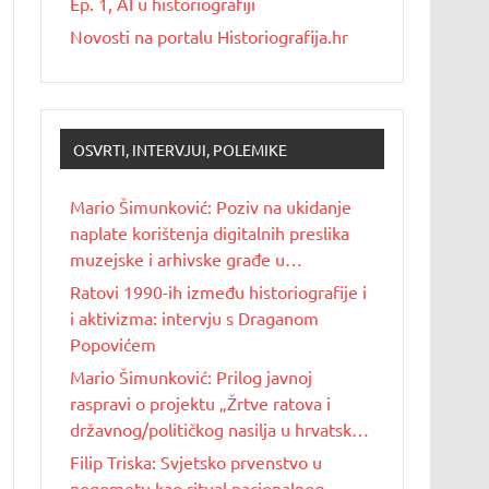
Ep. 1, AI u historiografiji
Novosti na portalu Historiografija.hr
OSVRTI, INTERVJUI, POLEMIKE
Mario Šimunković: Poziv na ukidanje
naplate korištenja digitalnih preslika
muzejske i arhivske građe u
nekomercijalne svrhe
Ratovi 1990-ih između historiografije i
i aktivizma: intervju s Draganom
Popovićem
Mario Šimunković: Prilog javnoj
raspravi o projektu „Žrtve ratova i
državnog/političkog nasilja u hrvatskoj
povijesti 20. stoljeća“
Filip Triska: Svjetsko prvenstvo u
nogometu kao ritual nacionalnog