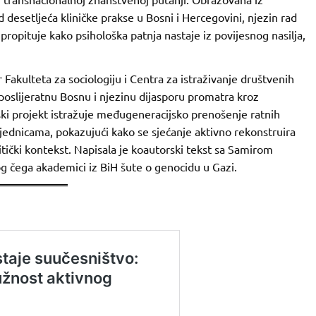
 od desetljeća kliničke prakse u Bosni i Hercegovini, njezin rad
propituje kako psihološka patnja nastaje iz povijesnog nasilja,
 Fakulteta za sociologiju i Centra za istraživanje društvenih
i poslijeratnu Bosnu i njezinu dijasporu promatra kroz
ski projekt istražuje međugeneracijsko prenošenje ratnih
ajednicama, pokazujući kako se sjećanje aktivno rekonstruira
tički kontekst. Napisala je koautorski tekst sa Samirom
g čega akademici iz BiH šute o genocidu u Gazi.