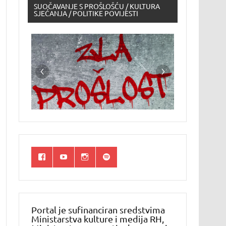
SUOČAVANJE S PROŠLOŠĆU / KULTURA
SJEĆANJA / POLITIKE POVIJESTI
Portal je sufinanciran sredstvima
Ministarstva kulture i medija RH,