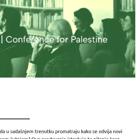
ida u sadašnjem trenutku promatraju kako se odvija novi
lnom šutnjom? Ovo predavanje istražuje to pitanje kroz