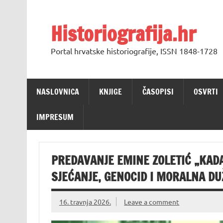
Skip
to
content
Historiografija.hr
Portal hrvatske historiografije, ISSN 1848-1728
NASLOVNICA
KNJIGE
ČASOPISI
OSVRTI
IMPRESUM
PREDAVANJE EMINE ZOLETIĆ „KAD
SJEĆANJE, GENOCID I MORALNA D
16. travnja 2026.
Leave a comment