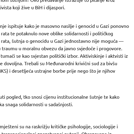
ista koji žive u BiH i dijaspori.
anje ispituje kako je masovno nasilje i genocid u Gazi ponovno
rata te potaknulo nove oblike solidarnosti i političkog
 rata, šutnja o genocidu u Gazi jednostavno nije moguća —
u traumu u moralnu obvezu da javno svjedoče i progovore.
umači se kao svjestan politički izbor. Aktiviskinje i aktvisti iz
e dovoljna. Trebali su Međunarodni krivični sud za bivšu
) i desetljeća ustrajne borbe prije nego što je njihov
ti pogled, tko snosi cijenu institucionalne šutnje te kako
a snaga solidarnosti u sadašnjosti.
mješteni su na raskrižju kritičke psihologije, sociologije i
 i transnacionalnoj znanstvenoj putanji. Obrazovana iz