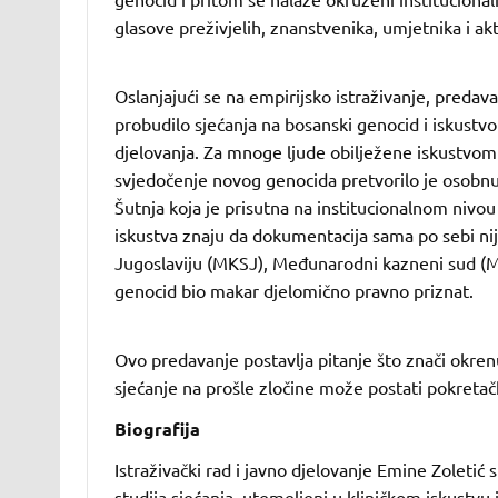
glasove preživjelih, znanstvenika, umjetnika i aktiv
Oslanjajući se na empirijsko istraživanje, predav
probudilo sjećanja na bosanski genocid i iskustvo 
djelovanja. Za mnoge ljude obilježene iskustvom
svjedočenje novog genocida pretvorilo je osobn
Šutnja koja je prisutna na institucionalnom nivou t
iskustva znaju da dokumentacija sama po sebi nij
Jugoslaviju (MKSJ), Međunarodni kazneni sud (MKS
genocid bio makar djelomično pravno priznat.
Ovo predavanje postavlja pitanje što znači okrenu
sjećanje na prošle zločine može postati pokretačk
Biografija
Istraživački rad i javno djelovanje Emine Zoletić s
studija sjećanja, utemeljeni u kliničkom iskustvu