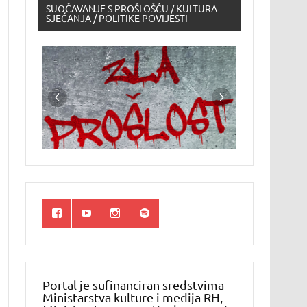
SUOČAVANJE S PROŠLOŠĆU / KULTURA
SJEĆANJA / POLITIKE POVIJESTI
Portal je sufinanciran sredstvima
Ministarstva kulture i medija RH,