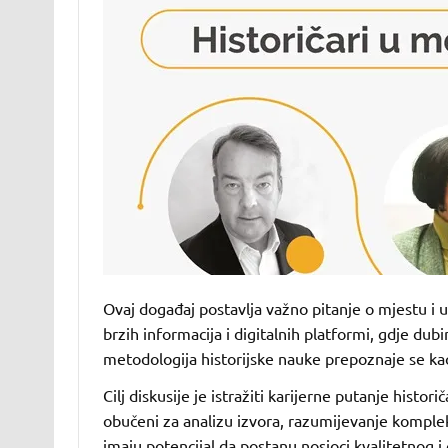
Ovaj događaj postavlja važno pitanje o mjestu i 
brzih informacija i digitalnih platformi, gdje du
metodologija historijske nauke prepoznaje se kao 
Cilj diskusije je istražiti karijerne putanje histor
obučeni za analizu izvora, razumijevanje komplek
imaju potencijal da postanu nosioci kvalitetnog 