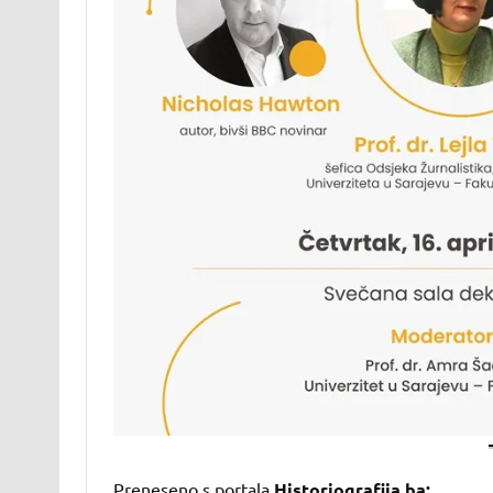
Preneseno s portala
Historiografija.ba: