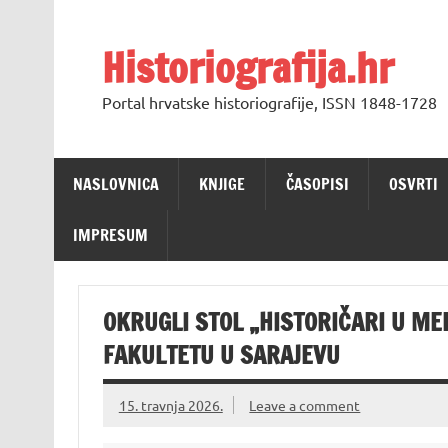
Skip
to
content
Historiografija.hr
Portal hrvatske historiografije, ISSN 1848-1728
NASLOVNICA
KNJIGE
ČASOPISI
OSVRTI
IMPRESUM
OKRUGLI STOL „HISTORIČARI U ME
FAKULTETU U SARAJEVU
15. travnja 2026.
Leave a comment