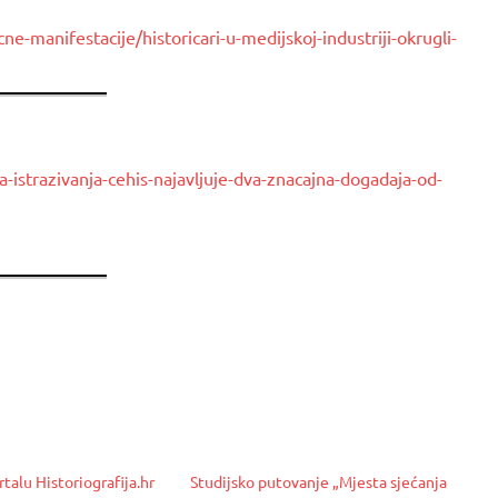
cne-manifestacije/historicari-u-medijskoj-industriji-okrugli-
a-istrazivanja-cehis-najavljuje-dva-znacajna-dogadaja-od-
talu Historiografija.hr
Studijsko putovanje „Mjesta sjećanja