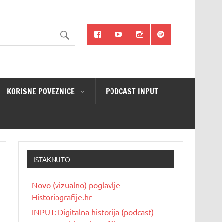
KORISNE POVEZNICE
PODCAST INPUT
ISTAKNUTO
Novo (vizualno) poglavlje
Historiografije.hr
INPUT: Digitalna historija (podcast) –