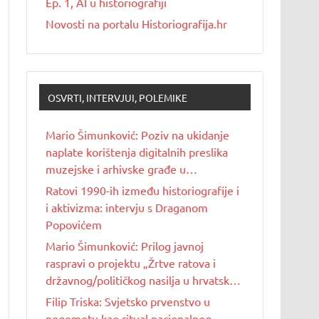
Ep. 1, AI u historiografiji
Novosti na portalu Historiografija.hr
OSVRTI, INTERVJUI, POLEMIKE
Mario Šimunković: Poziv na ukidanje
naplate korištenja digitalnih preslika
muzejske i arhivske građe u
nekomercijalne svrhe
Ratovi 1990-ih između historiografije i
i aktivizma: intervju s Draganom
Popovićem
Mario Šimunković: Prilog javnoj
raspravi o projektu „Žrtve ratova i
državnog/političkog nasilja u hrvatskoj
povijesti 20. stoljeća“
Filip Triska: Svjetsko prvenstvo u
nogometu kao ritual nacionalnog