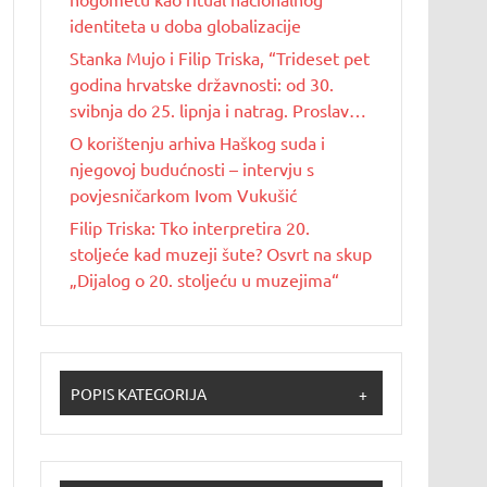
identiteta u doba globalizacije
Stanka Mujo i Filip Triska, “Trideset pet
godina hrvatske državnosti: od 30.
svibnja do 25. lipnja i natrag. Proslave
Dana državnosti u Republici Hrvatskoj
O korištenju arhiva Haškog suda i
od 1990. do 2025. godine”
njegovoj budućnosti – intervju s
povjesničarkom Ivom Vukušić
Filip Triska: Tko interpretira 20.
stoljeće kad muzeji šute? Osvrt na skup
„Dijalog o 20. stoljeću u muzejima“
POPIS KATEGORIJA
+