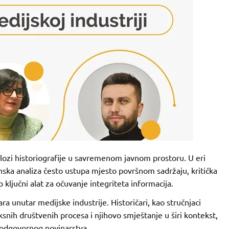
ulozi historiografije u savremenom javnom prostoru. U eri
binska analiza često ustupa mjesto površnom sadržaju, kritička
ključni alat za očuvanje integriteta informacija.
ičara unutar medijske industrije. Historičari, kao stručnjaci
snih društvenih procesa i njihovo smještanje u širi kontekst,
i odgovornog novinarstva.