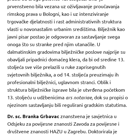
prvenstveno bila vezana uz oživljavanje proučavanja
rimskog prava u Bologni, kao i uz intenziviranje
trgovačke djelatnosti i rast administrativnih struktura
vlasti u novonastalim urbanim središtima. Bilježnik kao
javni pisar postao je odgovoran za sastavljanje svega
onoga što su stranke pred njim utanačile. U
dalmatinskim gradovima bilježničke poslove najprije su
obavljali pripadnici domaćeg klera, da bi od sredine 13.
stoljeća sve više prelazili u ruke zaprisegnutih
svjetovnih bilježnika, a od 14. stoljeća preuzimaju ih
profesionalni bilježnici, uglavnom stranci. Oblik i
struktura bilježničke isprave bila je utvrđena početkom
13. stoljeću u udžbenicima
ars notariae
, dok su propisi o
njezinom sastavljanju bili regulirani gradskim statutima.
Dr. sc. Branka Grbavac
znanstvena je savjetnica u
Odsjeku za povijesne znanosti Zavoda za povijesne i
društvene znanosti HAZU u Zagrebu. Doktorirala je