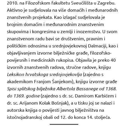
2010. na Filozofskom fakultetu Sveučilišta u Zagrebu.
Aktivno je sudjelovala na više domaćih i međunarodnih
znanstvenih projekata. Kao izlagač sudjelovala je
brojnim domaćim i međunarodnim znanstvenim
skupovima i kongresima u zemlji i inozemstvu. U svom
znanstvenom radu bavi se društvenim, pravnim i
političkim odnosima u srednjovjekovnoj Dalmaciji, kao i
objavljivanjem izvorne bilježničke građe, filozofsko-
povijesnih i medicinskih rukopisa. Objavila je preko 40
izvornih znanstvenih radova, stručne radove, knjigu
Leksikon hrvatskoga srednjovjekovlja
(zajedno s
akademikom Franjom Šanjekom), knjigu izvorne građe
Spisi splitskog bilježnika Albertola Bassanege od 1368.
do 1369. godine
(zajedno s dr. sc. Damirom Karbićem i
dr. sc. Arijanom Kolak Bošnjak), a u tisku joj se nalazi i
autorska knjiga o povijesti javnog bilježništva na
istočnojadranskoj obali od 12. do konca 14. stoljeća.