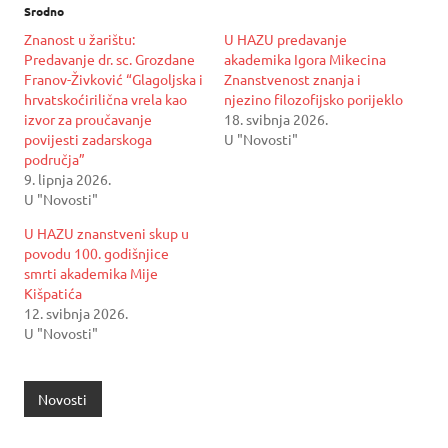
Srodno
Znanost u žarištu:
U HAZU predavanje
Predavanje dr. sc. Grozdane
akademika Igora Mikecina
Franov-Živković “Glagoljska i
Znanstvenost znanja i
hrvatskoćirilična vrela kao
njezino filozofijsko porijeklo
izvor za proučavanje
18. svibnja 2026.
povijesti zadarskoga
U "Novosti"
područja”
9. lipnja 2026.
U "Novosti"
U HAZU znanstveni skup u
povodu 100. godišnjice
smrti akademika Mije
Kišpatića
12. svibnja 2026.
U "Novosti"
Novosti