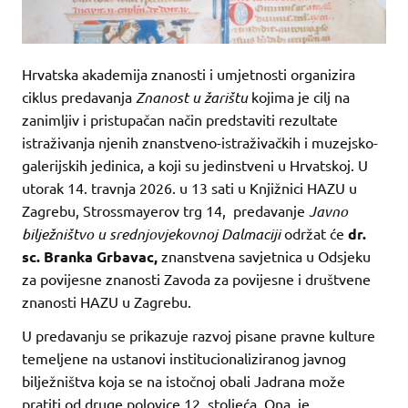
Hrvatska akademija znanosti i umjetnosti organizira
ciklus predavanja
Znanost u žarištu
kojima je cilj na
zanimljiv i pristupačan način predstaviti rezultate
istraživanja njenih znanstveno-istraživačkih i muzejsko-
galerijskih jedinica, a koji su jedinstveni u Hrvatskoj. U
utorak 14. travnja 2026. u 13 sati u Knjižnici HAZU u
Zagrebu, Strossmayerov trg 14, predavanje
Javno
bilježništvo u srednjovjekovnoj Dalmaciji
održat će
dr.
sc. Branka Grbavac,
znanstvena savjetnica u Odsjeku
za povijesne znanosti Zavoda za povijesne i društvene
znanosti HAZU u Zagrebu.
U predavanju se prikazuje razvoj pisane pravne kulture
temeljene na ustanovi institucionaliziranog javnog
bilježništva koja se na istočnoj obali Jadrana može
pratiti od druge polovice 12. stoljeća. Ona je