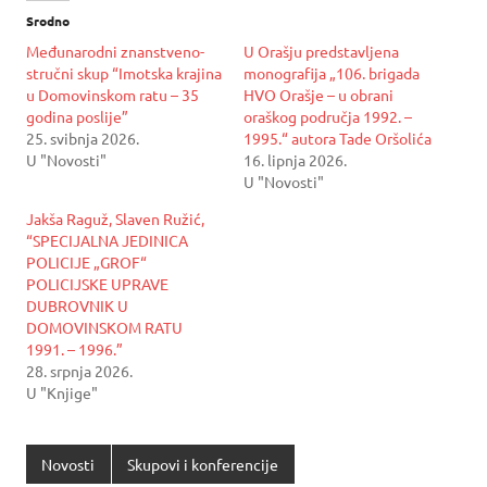
Srodno
Međunarodni znanstveno-
U Orašju predstavljena
stručni skup “Imotska krajina
monografija „106. brigada
u Domovinskom ratu – 35
HVO Orašje – u obrani
godina poslije”
oraškog područja 1992. –
25. svibnja 2026.
1995.“ autora Tade Oršolića
U "Novosti"
16. lipnja 2026.
U "Novosti"
Jakša Raguž, Slaven Ružić,
“SPECIJALNA JEDINICA
POLICIJE „GROF“
POLICIJSKE UPRAVE
DUBROVNIK U
DOMOVINSKOM RATU
1991. – 1996.”
28. srpnja 2026.
U "Knjige"
Novosti
Skupovi i konferencije