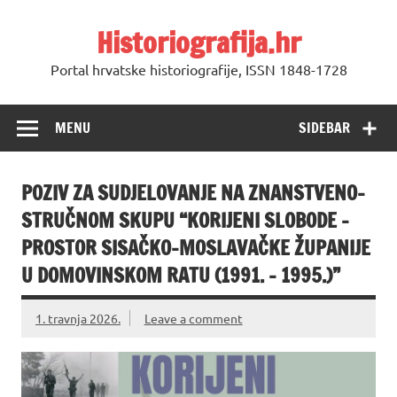
Skip
to
Historiografija.hr
content
Portal hrvatske historiografije, ISSN 1848-1728
MENU
SIDEBAR
POZIV ZA SUDJELOVANJE NA ZNANSTVENO-
STRUČNOM SKUPU “KORIJENI SLOBODE –
PROSTOR SISAČKO-MOSLAVAČKE ŽUPANIJE
U DOMOVINSKOM RATU (1991. – 1995.)”
1. travnja 2026.
Leave a comment