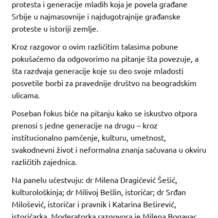
protesta i generacije mladih koja je povela građane
Srbije u najmasovnije i najdugotrajnije građanske
proteste u istoriji zemlje.
Kroz razgovor o ovim različitim talasima pobune
pokušaćemo da odgovorimo na pitanje šta povezuje, a
šta razdvaja generacije koje su deo svoje mladosti
posvetile borbi za pravednije društvo na beogradskim
ulicama.
Poseban fokus biće na pitanju kako se iskustvo otpora
prenosi s jedne generacije na drugu – kroz
institucionalno pamćenje, kulturu, umetnost,
svakodnevni život i neformalna znanja sačuvana u okviru
različitih zajednica.
Na panelu učestvuju: dr Milena Dragićević Šešić,
kulturološkinja; dr Milivoj Bešlin, istoričar; dr Srđan
Milošević, istoričar i pravnik i Katarina Beširević,
istoričarka. Moderatorka razgovora je Milena Bogavac,