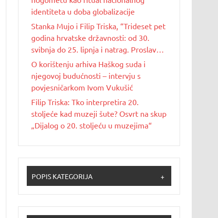
identiteta u doba globalizacije
Stanka Mujo i Filip Triska, “Trideset pet
godina hrvatske državnosti: od 30.
svibnja do 25. lipnja i natrag. Proslave
Dana državnosti u Republici Hrvatskoj
O korištenju arhiva Haškog suda i
od 1990. do 2025. godine”
njegovoj budućnosti – intervju s
povjesničarkom Ivom Vukušić
Filip Triska: Tko interpretira 20.
stoljeće kad muzeji šute? Osvrt na skup
„Dijalog o 20. stoljeću u muzejima“
POPIS KATEGORIJA
+