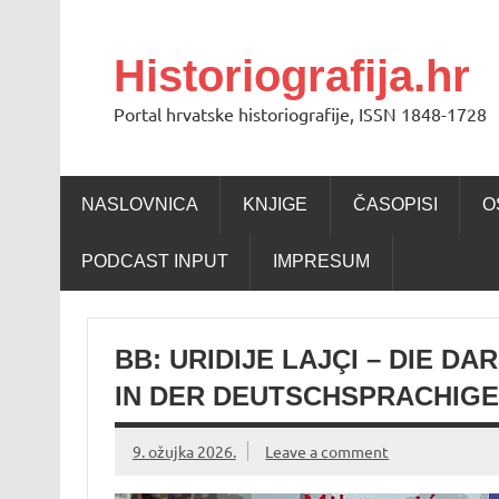
Skip
to
content
Historiografija.hr
Portal hrvatske historiografije, ISSN 1848-1728
NASLOVNICA
KNJIGE
ČASOPISI
O
PODCAST INPUT
IMPRESUM
BB: URIDIJE LAJÇI – DIE 
IN DER DEUTSCHSPRACHIGE
9. ožujka 2026.
Leave a comment