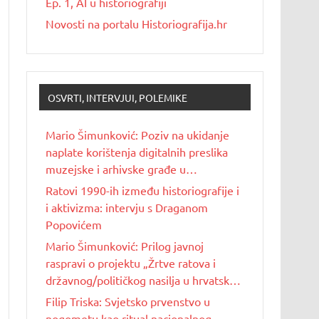
Ep. 1, AI u historiografiji
Novosti na portalu Historiografija.hr
OSVRTI, INTERVJUI, POLEMIKE
Mario Šimunković: Poziv na ukidanje
naplate korištenja digitalnih preslika
muzejske i arhivske građe u
nekomercijalne svrhe
Ratovi 1990-ih između historiografije i
i aktivizma: intervju s Draganom
Popovićem
Mario Šimunković: Prilog javnoj
raspravi o projektu „Žrtve ratova i
državnog/političkog nasilja u hrvatskoj
povijesti 20. stoljeća“
Filip Triska: Svjetsko prvenstvo u
nogometu kao ritual nacionalnog