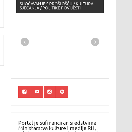
SUOČAVANJE S PROŠLOŠĆU / KULTURA
SJEĆANJA / POLITIKE POVIJESTI
Portal je sufinanciran sredstvima
Ministarstva kulture i medija RH,