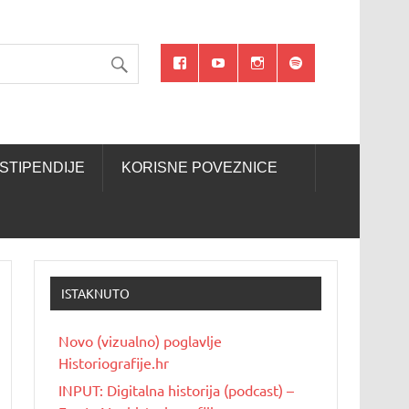
STIPENDIJE
KORISNE POVEZNICE
ISTAKNUTO
Novo (vizualno) poglavlje
Historiografije.hr
INPUT: Digitalna historija (podcast) –