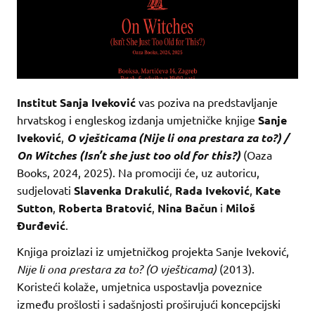
Institut Sanja Iveković
vas poziva na predstavljanje
hrvatskog i engleskog izdanja umjetničke knjige
Sanje
Iveković
,
O vješticama (Nije li ona prestara za to?) /
On Witches (Isn’t she just too old for this?)
(Oaza
Books, 2024, 2025). Na promociji će, uz autoricu,
sudjelovati
Slavenka Drakulić
,
Rada Iveković
,
Kate
Sutton
,
Roberta Bratović
,
Nina Bačun
i
Miloš
Đurđević
.
Knjiga proizlazi iz umjetničkog projekta Sanje Iveković,
Nije li ona prestara za to? (O vješticama)
(2013).
Koristeći kolaže, umjetnica uspostavlja poveznice
između prošlosti i sadašnjosti proširujući koncepcijski