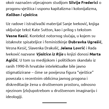
okvir naznačen utjecajnom studijom
Silvije Frederici
o
progonu vještica i usponu kapitalizma i kolonijalizma,
Kaliban i vještica
.
Uz radove i istraživački materijal Sanje Iveković, knjiga
uključuje tekst Kate Sutton, kao i prilog s tekstom
Vesne Kesić
. Kontekst notornog slučaja, u kojem su
istaknute spisateljice i feministkinje
Dubravka Ugrešić
,
Vesna Kesić, Slavenka Drakulić,
Jelena Lovrić
i Rada
Iveković nazvane
Vještice iz Rija
u knjizi donosi
Marta
Agičić
. U tom su medijskom i političkom skandalu iz
ranih 1990-ih hrvatske intelektualke bile javno
stigmatizirane – čime se povijesna figura “vještice”
povezala s recentnim oblicima javnog progona i
diskreditacije žena u društvenom prostoru, odnosno
njezinom (zlo)upotrebom u društvenom imaginariju i
ideologiji.