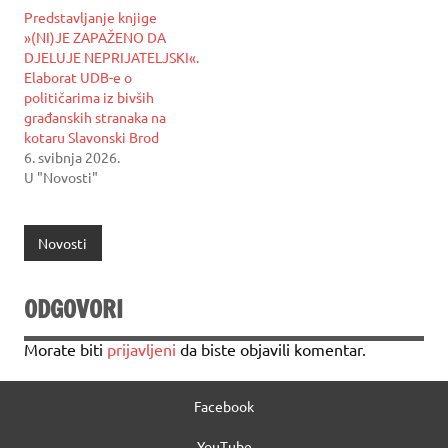
Predstavljanje knjige
»(NI)JE ZAPAŽENO DA
DJELUJE NEPRIJATELJSKI«.
Elaborat UDB-e o
političarima iz bivših
građanskih stranaka na
kotaru Slavonski Brod
6. svibnja 2026.
U "Novosti"
Novosti
ODGOVORI
Morate biti
prijavljeni
da biste objavili komentar.
Facebook
YouTube