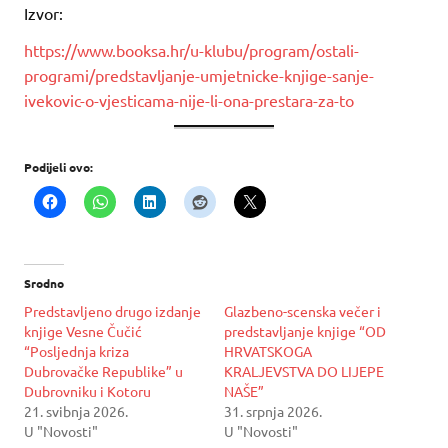
Izvor:
https://www.booksa.hr/u-klubu/program/ostali-
programi/predstavljanje-umjetnicke-knjige-sanje-
ivekovic-o-vjesticama-nije-li-ona-prestara-za-to
Podijeli ovo:
Srodno
Predstavljeno drugo izdanje
Glazbeno-scenska večer i
knjige Vesne Čučić
predstavljanje knjige “OD
“Posljednja kriza
HRVATSKOGA
Dubrovačke Republike” u
KRALJEVSTVA DO LIJEPE
Dubrovniku i Kotoru
NAŠE”
21. svibnja 2026.
31. srpnja 2026.
U "Novosti"
U "Novosti"