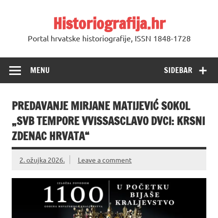
Skip
to
Historiografija.hr
content
Portal hrvatske historiografije, ISSN 1848-1728
MENU
SIDEBAR
PREDAVANJE MIRJANE MATIJEVIĆ SOKOL
„SVB TEMPORE VVISSASCLAVO DVCI: KRSNI
ZDENAC HRVATA“
2. ožujka 2026.
Leave a comment