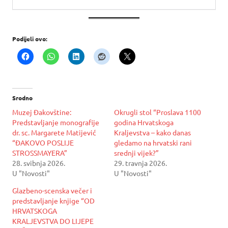
Podijeli ovo:
Srodno
Muzej Đakovštine:
Okrugli stol “Proslava 1100
Predstavljanje monografije
godina Hrvatskoga
dr. sc. Margarete Matijević
Kraljevstva – kako danas
“ĐAKOVO POSLIJE
gledamo na hrvatski rani
STROSSMAYERA”
srednji vijek?”
28. svibnja 2026.
29. travnja 2026.
U "Novosti"
U "Novosti"
Glazbeno-scenska večer i
predstavljanje knjige “OD
HRVATSKOGA
KRALJEVSTVA DO LIJEPE