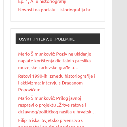
Ep. 1, AI u historiografiji
Novosti na portalu Historiografija.hr
OSVRTI, INTERVJUI, POLEMIKE
Mario Šimunković: Poziv na ukidanje
naplate korištenja digitalnih preslika
muzejske i arhivske građe u
nekomercijalne svrhe
Ratovi 1990-ih između historiografije i
i aktivizma: intervju s Draganom
Popovićem
Mario Šimunković: Prilog javnoj
raspravi o projektu „Žrtve ratova i
državnog/političkog nasilja u hrvatskoj
povijesti 20. stoljeća“
Filip Triska: Svjetsko prvenstvo u
nogometu kao ritual nacionalnog