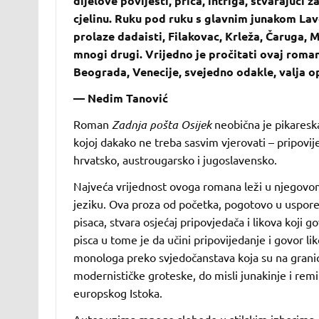
dijelove povijesti, priča, intriga, stvarajuć
cjelinu. Ruku pod ruku s glavnim junakom La
prolaze dadaisti, Filakovac, Krleža, Čaruga,
mnogi drugi. Vrijedno je pročitati ovaj roman,
Beograda, Venecije, svejedno odakle, valja op
— Nedim Tanović
Roman
Zadnja pošta Osijek
neobična je pikareska 
kojoj dakako ne treba sasvim vjerovati – pripovij
hrvatsko, austrougarsko i jugoslavensko.
Najveća vrijednost ovoga romana leži u njegov
jeziku. Ova proza od početka, pogotovo u uspore
pisaca, stvara osjećaj pripovjedača i likova koji go
pisca u tome je da učini pripovijedanje i govor l
monologa preko svjedočanstava koja su na granici
modernističke groteske, do misli junakinje i rem
europskog Istoka.