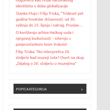
identiteta u doba globalizacije
Stanka Mujo i Filip Triska, “Trideset pet
godina hrvatske državnosti: od 30.
svibnja do 25. lipnja i natrag. Proslave
Dana državnosti u Republici Hrvatskoj
O korištenju arhiva Haškog suda i
od 1990. do 2025. godine”
njegovoj budućnosti – intervju s
povjesničarkom Ivom Vukušić
Filip Triska: Tko interpretira 20.
stoljeće kad muzeji šute? Osvrt na skup
„Dijalog o 20. stoljeću u muzejima“
POPIS KATEGORIJA
+