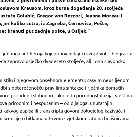
i zabavnu, a povremeno i posve izmaštanu essekersku
voslavom Krausom, kroz burna događanja 20. stoljeća
 Mustafa Golubić, Gregor von Rezzori, Jeanne Moreau i
 jer koliko sutra, iz Zagreba, Černovica, Pešte,
et krenuti put zadnje pošte, u Osijek.“
jednoga antiheroja koji pripovijedajući svoj život – biografiju
eda zapravo osječko dvadeseto stoljeće, ali i ono slavonsko,
om stilu i njegovom posebnom elementu: sasvim neusiljenom
dbi s opterećenošću pravilima sintakse i rječnika domaćih
vore prirodno i slobodno. Iako je ta prirodnost iluzija, vještina
ikova prirodnim i nesputanim – od dijaloga, unutarnjih
 kakvog zapisa ili transkripta govora poludjelog kazivača i
iniscencije o bitkama u Prvom svjetskom ratu na bojišnicama