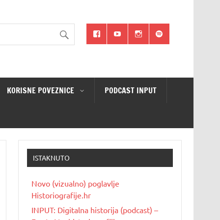
KORISNE POVEZNICE
PODCAST INPUT
ISTAKNUTO
Novo (vizualno) poglavlje
Historiografije.hr
INPUT: Digitalna historija (podcast) –