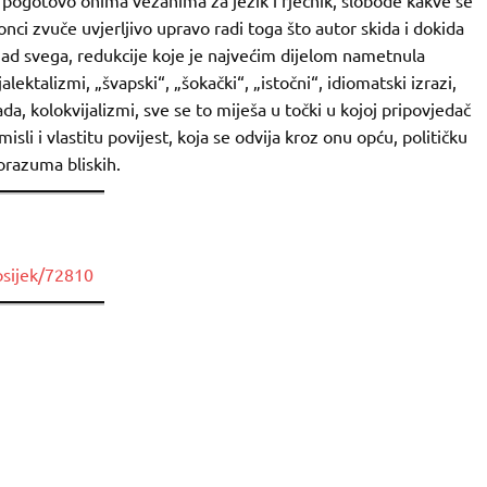
pogotovo onima vezanima za jezik i rječnik, slobode kakve se
nci zvuče uvjerljivo upravo radi toga što autor skida i dokida
iznad svega, redukcije koje je najvećim dijelom nametnula
lektalizmi, „švapski“, „šokački“, „istočni“, idiomatski izrazi,
da, kolokvijalizmi, sve se to miješa u točki u kojoj pripovjedač
misli i vlastitu povijest, koja se odvija kroz onu opću, političku
porazuma bliskih.
osijek/72810