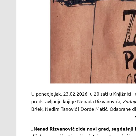
U ponedjeljak, 23.02.2026. u 20 sati u Knjižnici 
predstavljanje knjige Nenada Rizvanovića,
Zadnja
Brlek, Nedim Tanović i Đorđe Matić. Odabrane dij
„Nenad Rizvanović zida novi grad, sagdašnji 