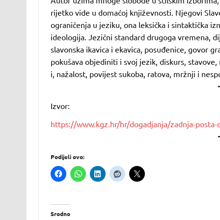
Autor uzima mnoge slobode u stilskim izborima, 
rijetko vide u domaćoj književnosti. Njegovi Slavo
ograničenja u jeziku, ona leksička i sintaktička 
ideologija. Jezični standard drugoga vremena, dija
slavonska ikavica i ekavica, posuđenice, govor gra
pokušava objediniti i svoj jezik, diskurs, stavove, 
i, nažalost, povijest sukoba, ratova, mržnji i nes
Izvor:
https://www.kgz.hr/hr/dogadjanja/zadnja-posta-
Podijeli ovo:
Srodno