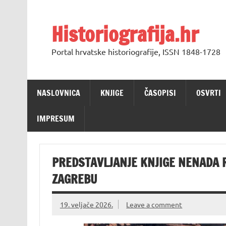
Skip
to
content
Historiografija.hr
Portal hrvatske historiografije, ISSN 1848-1728
NASLOVNICA
KNJIGE
ČASOPISI
OSVRTI
IMPRESUM
PREDSTAVLJANJE KNJIGE NENADA R
ZAGREBU
19. veljače 2026.
Leave a comment