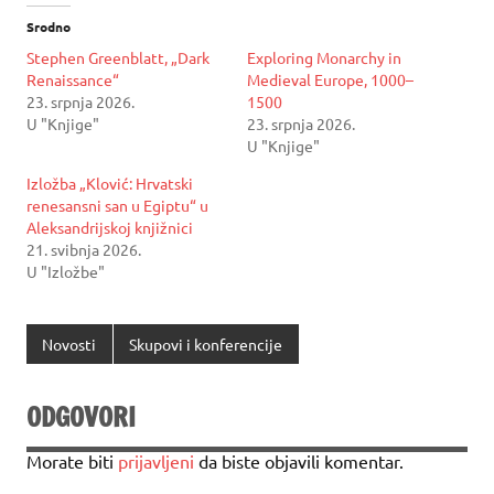
Srodno
Stephen Greenblatt, „Dark
Exploring Monarchy in
Renaissance“
Medieval Europe, 1000–
23. srpnja 2026.
1500
U "Knjige"
23. srpnja 2026.
U "Knjige"
Izložba „Klović: Hrvatski
renesansni san u Egiptu“ u
Aleksandrijskoj knjižnici
21. svibnja 2026.
U "Izložbe"
Novosti
Skupovi i konferencije
ODGOVORI
Morate biti
prijavljeni
da biste objavili komentar.