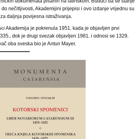
žničkih dokumenata pisanih na latinskom. Budući da se stanje
 nečitljivosti, Akademijini prijepisi i ovo izdanje vrijednu su
za daljnja povijesna istraživanja.
ici
Akademija je pokrenula 1951. kada je objavljen prvi
335., dok je drugi svezak objavljen 1981. i odnosi se 1329.
ivač oba sveska bio je Antun Mayer.