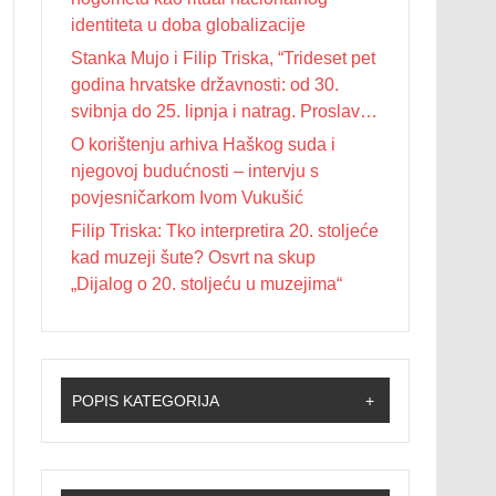
identiteta u doba globalizacije
Stanka Mujo i Filip Triska, “Trideset pet
godina hrvatske državnosti: od 30.
svibnja do 25. lipnja i natrag. Proslave
Dana državnosti u Republici Hrvatskoj
O korištenju arhiva Haškog suda i
od 1990. do 2025. godine”
njegovoj budućnosti – intervju s
povjesničarkom Ivom Vukušić
Filip Triska: Tko interpretira 20. stoljeće
kad muzeji šute? Osvrt na skup
„Dijalog o 20. stoljeću u muzejima“
POPIS KATEGORIJA
+