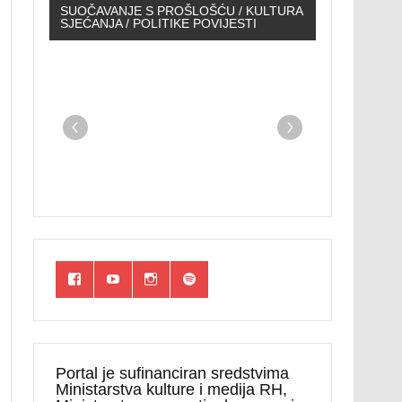
SUOČAVANJE S PROŠLOŠĆU / KULTURA
SJEĆANJA / POLITIKE POVIJESTI
Portal je sufinanciran sredstvima
Ministarstva kulture i medija RH,