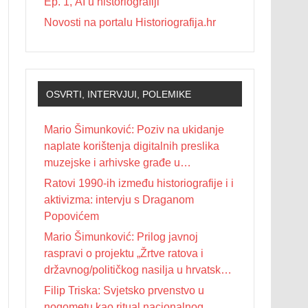
Ep. 1, AI u historiografiji
Novosti na portalu Historiografija.hr
OSVRTI, INTERVJUI, POLEMIKE
Mario Šimunković: Poziv na ukidanje
naplate korištenja digitalnih preslika
muzejske i arhivske građe u
nekomercijalne svrhe
Ratovi 1990-ih između historiografije i i
aktivizma: intervju s Draganom
Popovićem
Mario Šimunković: Prilog javnoj
raspravi o projektu „Žrtve ratova i
državnog/političkog nasilja u hrvatskoj
povijesti 20. stoljeća“
Filip Triska: Svjetsko prvenstvo u
nogometu kao ritual nacionalnog