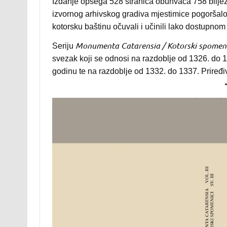
Izdanje opsega 528 stranica obuhvaća 758 bilje
izvornog arhivskog gradiva mjestimice pogoršalo do
kotorsku baštinu očuvali i učinili lako dostupnom 
Monumenta Catarensia / Kotorski spomen
Seriju
svezak koji se odnosi na razdoblje od 1326. do 1
godinu te na razdoblje od 1332. do 1337. Priređ