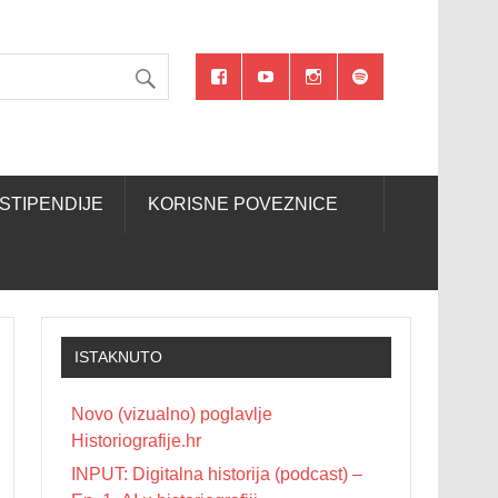
STIPENDIJE
KORISNE POVEZNICE
ISTAKNUTO
Novo (vizualno) poglavlje
Historiografije.hr
INPUT: Digitalna historija (podcast) –