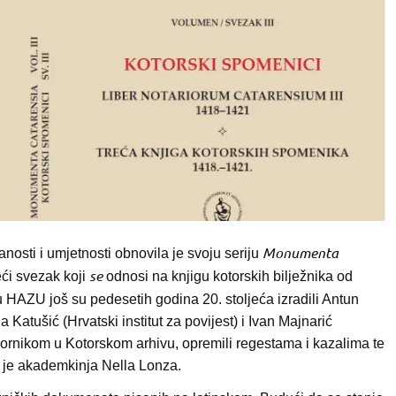
Monumenta
osti i umjetnosti obnovila je svoju seriju
se
eći svezak koji
odnosi na knjigu kotorskih bilježnika od
 HAZU još su pedesetih godina 20. stoljeća izradili Antun
 Katušić (Hrvatski institut za povijest) i Ivan Majnarić
izvornikom u Kotorskom arhivu, opremili regestama i kazalima te
ja je akademkinja Nella Lonza.