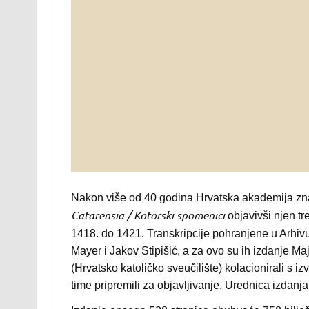
Nakon više od 40 godina Hrvatska akademija znan
Catarensia / Kotorski spomenici
objavivši njen tr
.
1418. do 1421
Transkripcije pohranjene u Arhivu
Mayer i Jakov Stipišić, a za ovo su ih izdanje Maja
(Hrvatsko katoličko sveučilište) kolacionirali s 
time pripremili za objavljivanje. Urednica izdan