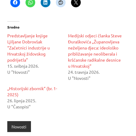
Srodno
Predstavljanje knjige
Medijski odjeci članka Steve
Ljiljane Dobrovšak
Đuraškovića „Županovljeva
“Začetnici industrije u
neželjena djeca: ideološko
Hrvatskoj židovskog
približavanje neoliberala i
podrijetla”
kršćanske radikalne desnice
15. svibnja 2026.
u Hrvatskoj“
U "Novosti"
24. travnja 2026.
U "Novosti"
„Historijski zbornik“ (br. 1-
2025)
26. lipnja 2025.
U "Časopisi"
Novosti