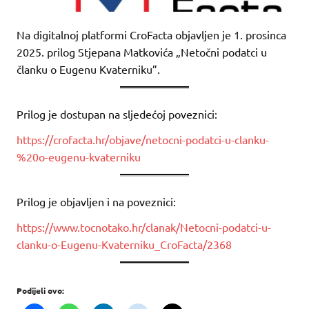
Na digitalnoj platformi CroFacta objavljen je 1. prosinca
2025. prilog Stjepana Matkovića „Netočni podatci u
članku o Eugenu Kvaterniku”.
Prilog je dostupan na sljedećoj poveznici:
https://crofacta.hr/objave/netocni-podatci-u-clanku-
%20o-eugenu-kvaterniku
Prilog je objavljen i na poveznici:
https://www.tocnotako.hr/clanak/Netocni-podatci-u-
clanku-o-Eugenu-Kvaterniku_CroFacta/2368
Podijeli ovo: