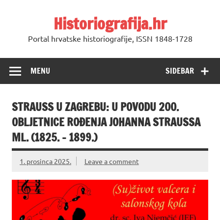
Skip
to
Historiografija.hr
content
Portal hrvatske historiografije, ISSN 1848-1728
MENU
SIDEBAR
STRAUSS U ZAGREBU: U POVODU 200.
OBLJETNICE ROĐENJA JOHANNA STRAUSSA
ML. (1825. – 1899.)
1. prosinca 2025.
Leave a comment