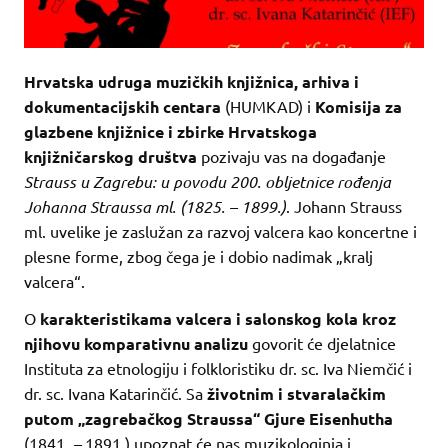
Hrvatska udruga muzičkih knjižnica, arhiva i
dokumentacijskih centara
(HUMKAD) i
Komisija za
glazbene knjižnice i zbirke Hrvatskoga
knjižničarskog društva
pozivaju vas na događanje
Strauss u Zagrebu: u povodu 200. obljetnice rođenja
Johanna Straussa ml. (1825. – 1899.)
. Johann Strauss
ml. uvelike je zaslužan za razvoj valcera kao koncertne i
plesne forme, zbog čega je i dobio nadimak „kralj
valcera“.
O
karakteristikama valcera i salonskog kola kroz
njihovu komparativnu analizu
govorit će djelatnice
Instituta za etnologiju i folkloristiku dr. sc. Iva Niemčić i
dr. sc. Ivana Katarinčić. Sa
životnim i stvaralačkim
putom „zagrebačkog Straussa“ Gjure Eisenhutha
(1841.
–
1891.) upoznat će nas muzikologinja i