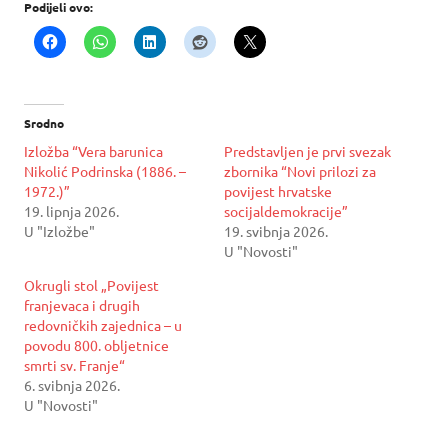
Podijeli ovo:
Srodno
Izložba “Vera barunica
Predstavljen je prvi svezak
Nikolić Podrinska (1886. –
zbornika “Novi prilozi za
1972.)”
povijest hrvatske
19. lipnja 2026.
socijaldemokracije”
U "Izložbe"
19. svibnja 2026.
U "Novosti"
Okrugli stol „Povijest
franjevaca i drugih
redovničkih zajednica – u
povodu 800. obljetnice
smrti sv. Franje“
6. svibnja 2026.
U "Novosti"