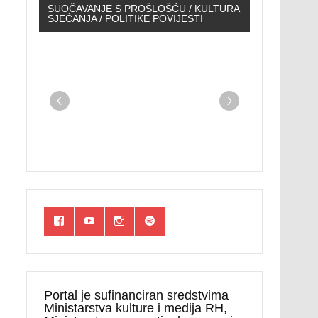
SUOČAVANJE S PROŠLOŠĆU / KULTURA
SJEĆANJA / POLITIKE POVIJESTI
Portal je sufinanciran sredstvima
Ministarstva kulture i medija RH,