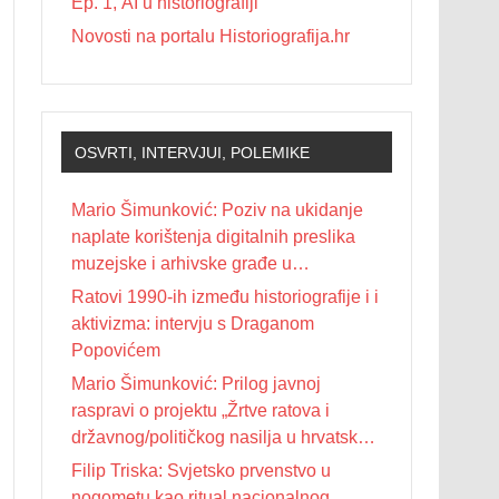
Ep. 1, AI u historiografiji
Novosti na portalu Historiografija.hr
OSVRTI, INTERVJUI, POLEMIKE
Mario Šimunković: Poziv na ukidanje
naplate korištenja digitalnih preslika
muzejske i arhivske građe u
nekomercijalne svrhe
Ratovi 1990-ih između historiografije i i
aktivizma: intervju s Draganom
Popovićem
Mario Šimunković: Prilog javnoj
raspravi o projektu „Žrtve ratova i
državnog/političkog nasilja u hrvatskoj
povijesti 20. stoljeća“
Filip Triska: Svjetsko prvenstvo u
nogometu kao ritual nacionalnog