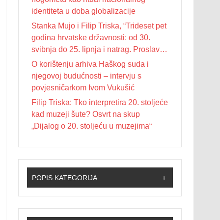
identiteta u doba globalizacije
Stanka Mujo i Filip Triska, “Trideset pet
godina hrvatske državnosti: od 30.
svibnja do 25. lipnja i natrag. Proslave
Dana državnosti u Republici Hrvatskoj
O korištenju arhiva Haškog suda i
od 1990. do 2025. godine”
njegovoj budućnosti – intervju s
povjesničarkom Ivom Vukušić
Filip Triska: Tko interpretira 20. stoljeće
kad muzeji šute? Osvrt na skup
„Dijalog o 20. stoljeću u muzejima“
POPIS KATEGORIJA
+