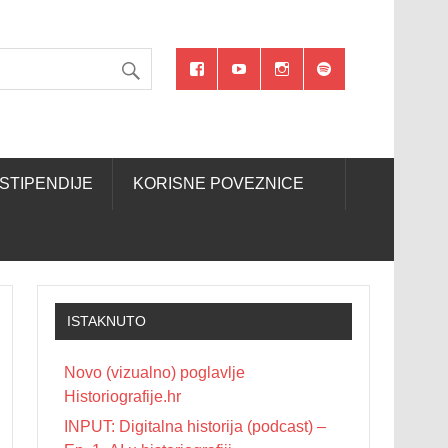
STIPENDIJE
KORISNE POVEZNICE
ISTAKNUTO
Novo (vizualno) poglavlje
Historiografije.hr
INPUT: Digitalna historija (podcast) –