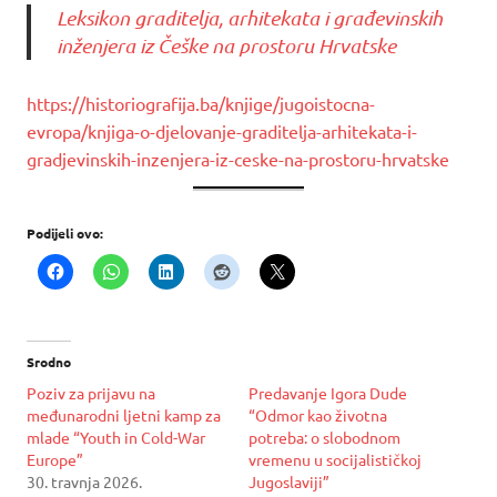
Leksikon graditelja, arhitekata i građevinskih
inženjera iz Češke na prostoru Hrvatske
https://historiografija.ba/knjige/jugoistocna-
evropa/knjiga-o-djelovanje-graditelja-arhitekata-i-
gradjevinskih-inzenjera-iz-ceske-na-prostoru-hrvatske
Podijeli ovo:
Srodno
Poziv za prijavu na
Predavanje Igora Dude
međunarodni ljetni kamp za
“Odmor kao životna
mlade “Youth in Cold-War
potreba: o slobodnom
Europe”
vremenu u socijalističkoj
30. travnja 2026.
Jugoslaviji”