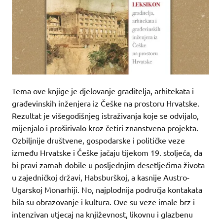
Tema ove knjige je djelovanje graditelja, arhitekata i
građevinskih inženjera iz Češke na prostoru Hrvatske.
Rezultat je višegodišnjeg istraživanja koje se odvijalo,
mijenjalo i proširivalo kroz četiri znanstvena projekta.
Ozbiljnije društvene, gospodarske i političke veze
između Hrvatske i Češke jačaju tijekom 19. stoljeća, da
bi pravi zamah dobile u posljednjim desetljećima života
u zajedničkoj državi, Habsburškoj, a kasnije Austro-
Ugarskoj Monarhiji. No, najplodnija područja kontakata
bila su obrazovanje i kultura. Ove su veze imale brz i
intenzivan utjecaj na književnost, likovnu i glazbenu