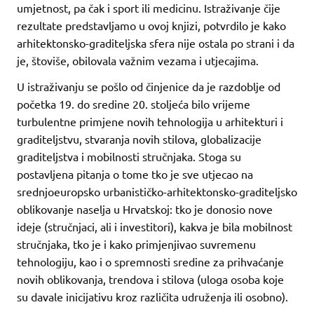
umjetnost, pa čak i sport ili medicinu. Istraživanje čije
rezultate predstavljamo u ovoj knjizi, potvrdilo je kako
arhitektonsko-graditeljska sfera nije ostala po strani i da
je, štoviše, obilovala važnim vezama i utjecajima.
U istraživanju se pošlo od činjenice da je razdoblje od
početka 19. do sredine 20. stoljeća bilo vrijeme
turbulentne primjene novih tehnologija u arhitekturi i
graditeljstvu, stvaranja novih stilova, globalizacije
graditeljstva i mobilnosti stručnjaka. Stoga su
postavljena pitanja o tome tko je sve utjecao na
srednjoeuropsko urbanističko-arhitektonsko-graditeljsko
oblikovanje naselja u Hrvatskoj: tko je donosio nove
ideje (stručnjaci, ali i investitori), kakva je bila mobilnost
stručnjaka, tko je i kako primjenjivao suvremenu
tehnologiju, kao i o spremnosti sredine za prihvaćanje
novih oblikovanja, trendova i stilova (uloga osoba koje
su davale inicijativu kroz različita udruženja ili osobno).