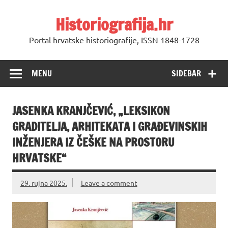
Skip
to
Historiografija.hr
content
Portal hrvatske historiografije, ISSN 1848-1728
MENU
SIDEBAR
JASENKA KRANJČEVIĆ, „LEKSIKON
GRADITELJA, ARHITEKATA I GRAĐEVINSKIH
INŽENJERA IZ ČEŠKE NA PROSTORU
HRVATSKE“
29. rujna 2025.
Leave a comment