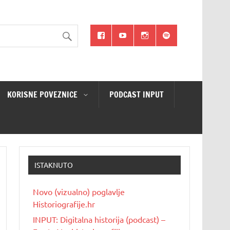
KORISNE POVEZNICE
PODCAST INPUT
ISTAKNUTO
Novo (vizualno) poglavlje
Historiografije.hr
INPUT: Digitalna historija (podcast) –