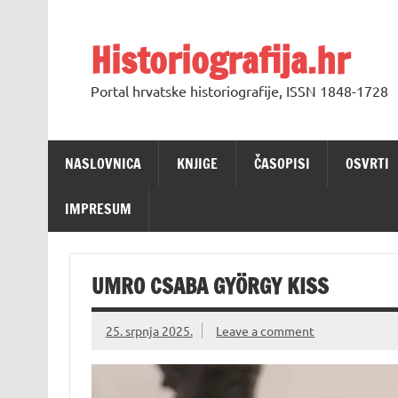
Skip
to
content
Historiografija.hr
Portal hrvatske historiografije, ISSN 1848-1728
NASLOVNICA
KNJIGE
ČASOPISI
OSVRTI
IMPRESUM
UMRO CSABA GYÖRGY KISS
25. srpnja 2025.
Leave a comment