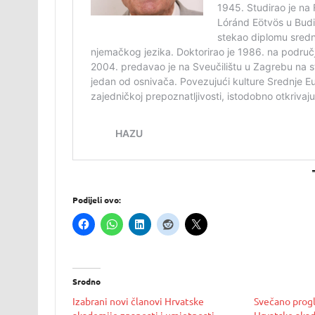
Podijeli ovo:
Srodno
Izabrani novi članovi Hrvatske
Svečano progl
akademije znanosti i umjetnosti
Hrvatske akad