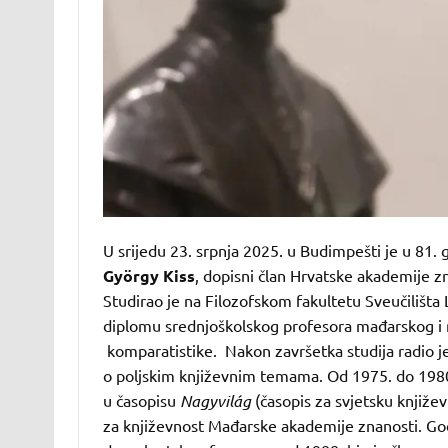
U srijedu 23. srpnja 2025. u Budimpešti je u 81.
György Kiss
, dopisni član Hrvatske akademije z
Studirao je na Filozofskom fakultetu Sveučilišt
diplomu srednjoškolskog profesora mađarskog i n
komparatistike. Nakon završetka studija radio je
o poljskim književnim temama. Od 1975. do 1980
u časopisu
Nagyvilág
(časopis za svjetsku književ
za književnost Mađarske akademije znanosti. Go