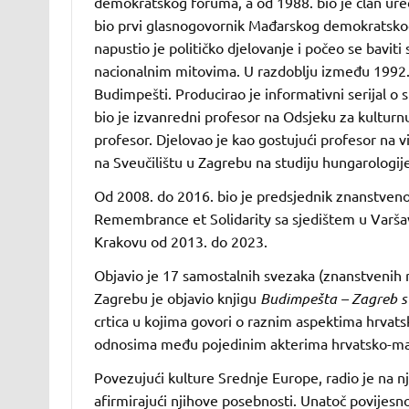
demokratskog foruma, a od 1988. bio je član ur
bio prvi glasnogovornik Mađarskog demokratskog
napustio je političko djelovanje i počeo se baviti
nacionalnim mitovima. U razdoblju između 1992. i
Budimpešti. Producirao je informativni serijal 
bio je izvanredni profesor na Odsjeku za kulturnu
profesor. Djelovao je kao gostujući profesor na v
na Sveučilištu u Zagrebu na studiju hungarologij
Od 2008. do 2016. bio je predsjednik znanstve
Remembrance et Solidarity sa sjedištem u Varšavi
Krakovu od 2013. do 2023.
Objavio je 17 samostalnih svezaka (znanstvenih r
Zagrebu je objavio knjigu
Budimpešta – Zagreb 
crtica u kojima govori o raznim aspektima hrvats
odnosima među pojedinim akterima hrvatsko-mađa
Povezujući kulture Srednje Europe, radio je na nji
afirmirajući njihove posebnosti. Unatoč povijesno