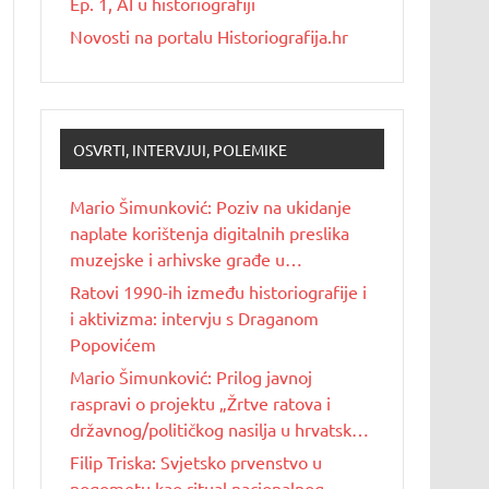
Ep. 1, AI u historiografiji
Novosti na portalu Historiografija.hr
OSVRTI, INTERVJUI, POLEMIKE
Mario Šimunković: Poziv na ukidanje
naplate korištenja digitalnih preslika
muzejske i arhivske građe u
nekomercijalne svrhe
Ratovi 1990-ih između historiografije i
i aktivizma: intervju s Draganom
Popovićem
Mario Šimunković: Prilog javnoj
raspravi o projektu „Žrtve ratova i
državnog/političkog nasilja u hrvatskoj
povijesti 20. stoljeća“
Filip Triska: Svjetsko prvenstvo u
nogometu kao ritual nacionalnog