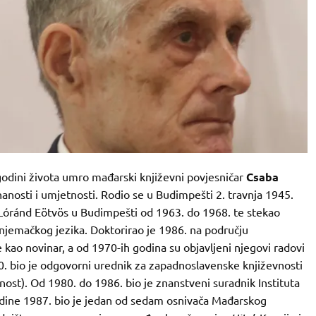
 godini života umro mađarski književni povjesničar
Csaba
nanosti i umjetnosti. Rodio se u Budimpešti 2. travnja 1945.
a Lóránd Eötvös u Budimpešti od 1963. do 1968. te stekao
jemačkog jezika. Doktorirao je 1986. na području
 kao novinar, a od 1970-ih godina su objavljeni njegovi radovi
. bio je odgovorni urednik za zapadnoslavenske književnosti
nost). Od 1980. do 1986. bio je znanstveni suradnik Instituta
dine 1987. bio je jedan od sedam osnivača Mađarskog