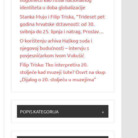
identiteta u doba globalizacije
Stanka Mujo i Filip Triska, “Trideset pet
godina hrvatske državnosti: od 30.
svibnja do 25. lipnja i natrag. Proslave
Dana državnosti u Republici Hrvatskoj
O korištenju arhiva Haškog suda i
od 1990. do 2025. godine”
njegovoj budućnosti – intervju s
povjesničarkom Ivom Vukušić
Filip Triska: Tko interpretira 20.
stoljeće kad muzeji šute? Osvrt na skup
„Dijalog o 20. stoljeću u muzejima“
POPIS KATEGORIJA
+