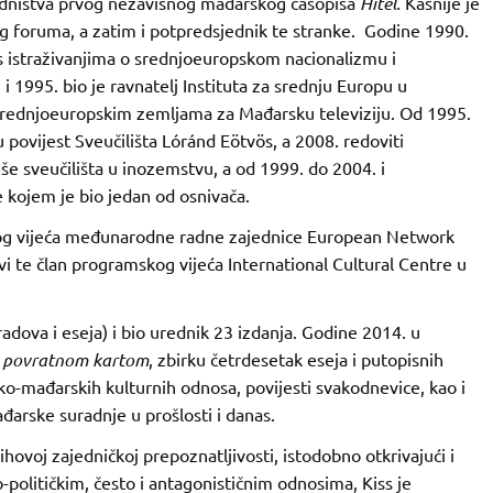
edništva prvog nezavisnog mađarskog časopisa
Hitel.
Kasnije je
 foruma, a zatim i potpredsjednik te stranke. Godine 1990.
 s istraživanjima o ​​srednjoeuropskom nacionalizmu i
 1995. bio je ravnatelj Instituta za srednju Europu u
o srednjoeuropskim zemljama za Mađarsku televiziju. Od 1995.
 povijest Sveučilišta Lóránd Eötvös, a 2008. redoviti
iše sveučilišta u inozemstvu, a od 1999. do 2004. i
e kojem je bio jedan od osnivača.
nog vijeća međunarodne radne zajednice European Network
 te član programskog vijeća International Cultural Centre u
adova i eseja) i bio urednik 23 izdanja. Godine 2014. u
s povratnom kartom
, zbirku četrdesetak eseja i putopisnih
ko-mađarskih kulturnih odnosa, povijesti svakodnevice, kao i
rske suradnje u prošlosti i danas.
hovoj zajedničkoj prepoznatljivosti, istodobno otkrivajući i
-političkim, često i antagonističnim odnosima, Kiss je