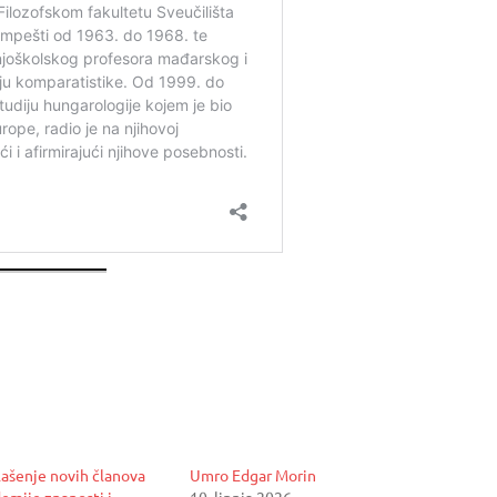
ašenje novih članova
Umro Edgar Morin
emije znanosti i
10. lipnja 2026.